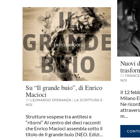
Nuovi d
trasfor
DI
FRANCE
NOI
Su “Il grande buio”, di Enrico
Il 12 feb
Macioci
Milano El
DI
LEONARDO SPERANZA
|
LA SCRITTURA E
Ne ricord
NOI
attravers
m…
Strutture sospese tra antitesi e
“ritorni” Al centro dei dieci racconti
che Enrico Macioci assembla sotto il
CONTI
titolo de Il grande buio (NEO. Edizi…