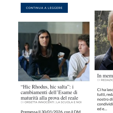
CONTINUA A LEGGERE
In mem
DI
REDAZI
“Hic Rhodus, hic salta”: i
Ci ha las
cambiamenti dell’Esame di
tutti, red
maturità alla prova del reale
nostro d
DI
ORSETTA INNOCENTI
|
LA SCUOLA E NOI
condividi
ed e…
Premessa Il 30/01/2026, con il DM