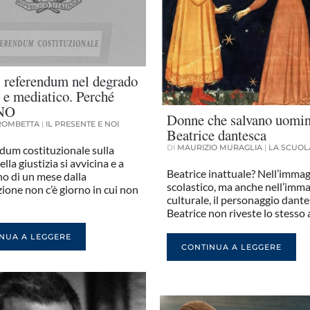
l referendum nel degrado
o e mediatico. Perché
 NO
Donne che salvano uomini
TROMBETTA
|
IL PRESENTE E NOI
Beatrice dantesca
DI
MAURIZIO MURAGLIA
|
LA SCUOLA
ndum costituzionale sulla
lla giustizia si avvicina e a
Beatrice inattuale? Nell’immag
o di un mese dalla
scolastico, ma anche nell’imm
ione non c’è giorno in cui non
culturale, il personaggio dante
Beatrice non riveste lo stesso
NUA A LEGGERE
CONTINUA A LEGGERE