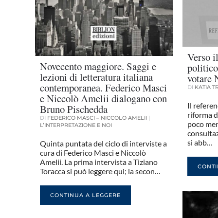
Verso i
Novecento maggiore. Saggi e
politic
lezioni di letteratura italiana
votare
contemporanea. Federico Masci
DI
KATIA 
e Niccolò Amelii dialogano con
Il refere
Bruno Pischedda
riforma de
DI
FEDERICO MASCI – NICCOLO AMELII
|
poco men
L’INTERPRETAZIONE E NOI
consultaz
si abb…
Quinta puntata del ciclo di interviste a
cura di Federico Masci e Niccolò
Amelii. La prima intervista a Tiziano
CONTI
Toracca si può leggere qui; la secon…
CONTINUA A LEGGERE