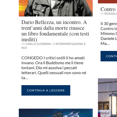
Contro 
DI
ROSSEL
Dario Bellezza, un incontro. A
Il 30 gen
trent’anni dalla morte rinasce
Contro la
un libro fondamentale (con testi
Mimmo Ca
inediti)
Daniele 
Ma…
DI
CARLO GUERRINI
|
L’INTERPRETAZIONE E
NOI
CONTI
CONGEDO I critici ostili li ho amati
invano. Ora il Buddismo me li tiene
lontani. Dio mi assolva i peccati
letterari. Quelli sessuali non sono né
ta…
CONTINUA A LEGGERE