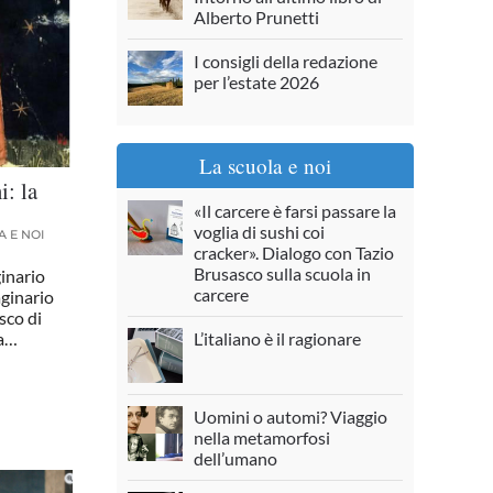
Alberto Prunetti
I consigli della redazione
per l’estate 2026
La scuola e noi
: la
«Il carcere è farsi passare la
voglia di sushi coi
 E NOI
cracker». Dialogo con Tazio
Brusasco sulla scuola in
inario
carcere
aginario
sco di
L’italiano è il ragionare
 a…
Uomini o automi? Viaggio
nella metamorfosi
dell’umano