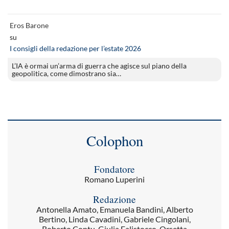
Eros Barone
su
I consigli della redazione per l’estate 2026
L’IA è ormai un’arma di guerra che agisce sul piano della
geopolitica, come dimostrano sia…
Colophon
Fondatore
Romano Luperini
Redazione
Antonella Amato, Emanuela Bandini, Alberto
Bertino, Linda Cavadini, Gabriele Cingolani,
Roberto Contu, Giulia Falistocco, Orsetta