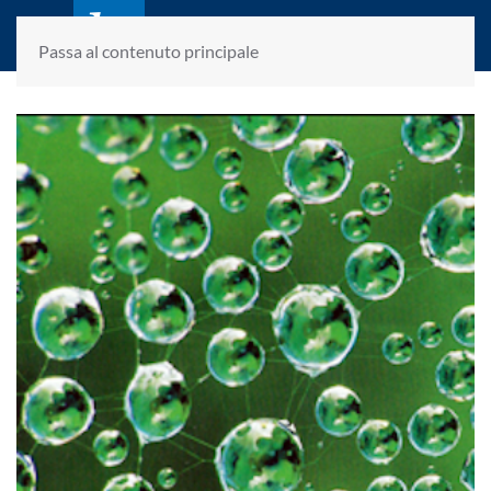
laletteraturaenoi.it
fondato da Romano Luperini
Passa al contenuto principale