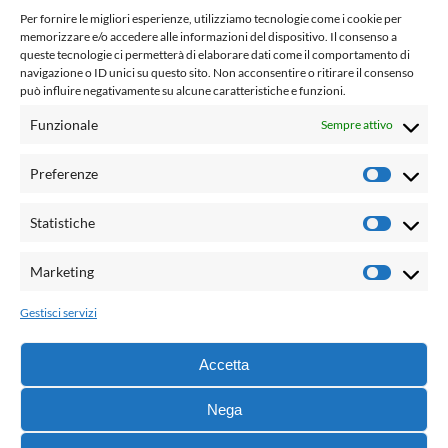
www.laletteraturaenoi.it
Per fornire le migliori esperienze, utilizziamo tecnologie come i cookie per
fondato da Romano Luperini
memorizzare e/o accedere alle informazioni del dispositivo. Il consenso a
queste tecnologie ci permetterà di elaborare dati come il comportamento di
Questo blog non rappresenta una testata giornalistica in
navigazione o ID unici su questo sito. Non acconsentire o ritirare il consenso
può influire negativamente su alcune caratteristiche e funzioni.
quanto viene aggiornato senza alcuna periodicità. Non può
pertanto considerarsi un prodotto editoriale ai sensi della
Funzionale
Sempre attivo
legge n° 62 del 7.03.2001. L'autore non è responsabile per
quanto pubblicato dai lettori nei commenti ad ogni post.
Preferenze
Prefere
Powered by:
Statistiche
Statisti
Palumbo Editore Divisione Digitale
http://www.palumboeditore.it
Marketing
Marketi
email:
letteraturaenoi.redazione@gmail.com
Gestisci servizi
Responsabile web: Vincenzo Patricolo
Grafica e web:
Salvatore Leto
Accetta
Nega