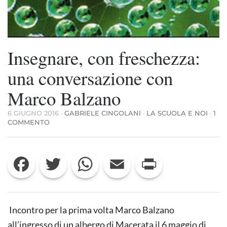
Insegnare, con freschezza:
una conversazione con
Marco Balzano
6 GIUGNO 2016
·
GABRIELE CINGOLANI
·
LA SCUOLA E NOI
·
1
SU
COMMENTO
INSEGNARE,
CON
FRESCHEZZA:
Facebook
Twitter
WhatsApp
Email
Print
UNA
CONVERSAZIONE
CON
MARCO
BALZANO
Incontro per la prima volta Marco Balzano
all’ingresso di un albergo di Macerata il 6 maggio di