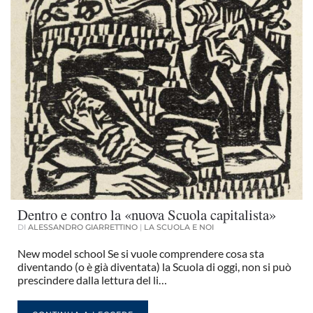
Dentro e contro la «nuova Scuola capitalista»
DI
ALESSANDRO GIARRETTINO
|
LA SCUOLA E NOI
New model school Se si vuole comprendere cosa sta
diventando (o è già diventata) la Scuola di oggi, non si può
prescindere dalla lettura del li…