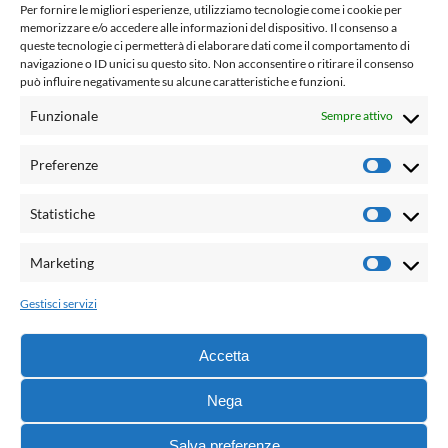
www.laletteraturaenoi.it
Per fornire le migliori esperienze, utilizziamo tecnologie come i cookie per
fondato da Romano Luperini
memorizzare e/o accedere alle informazioni del dispositivo. Il consenso a
queste tecnologie ci permetterà di elaborare dati come il comportamento di
Questo blog non rappresenta una testata giornalistica in
navigazione o ID unici su questo sito. Non acconsentire o ritirare il consenso
quanto viene aggiornato senza alcuna periodicità. Non può
può influire negativamente su alcune caratteristiche e funzioni.
pertanto considerarsi un prodotto editoriale ai sensi della
Funzionale
Sempre attivo
legge n° 62 del 7.03.2001. L'autore non è responsabile per
quanto pubblicato dai lettori nei commenti ad ogni post.
Preferenze
Prefere
Powered by:
Statistiche
Statisti
Palumbo Editore Divisione Digitale
http://www.palumboeditore.it
Marketing
Marketi
email:
letteraturaenoi.redazione@gmail.com
Gestisci servizi
Responsabile web: Vincenzo Patricolo
Grafica e web:
Salvatore Leto
Accetta
Nega
© 2021 - G.B. Palumbo & C. Editore S.p.A. - Tutti i diritti
Salva preferenze