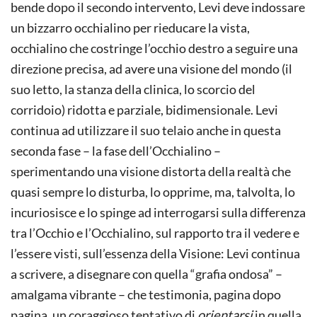
bende dopo il secondo intervento, Levi deve indossare
un bizzarro occhialino per rieducare la vista,
occhialino che costringe l’occhio destro a seguire una
direzione precisa, ad avere una visione del mondo (il
suo letto, la stanza della clinica, lo scorcio del
corridoio) ridotta e parziale, bidimensionale. Levi
continua ad utilizzare il suo telaio anche in questa
seconda fase – la fase dell’Occhialino –
sperimentando una visione distorta della realtà che
quasi sempre lo disturba, lo opprime, ma, talvolta, lo
incuriosisce e lo spinge ad interrogarsi sulla differenza
tra l’Occhio e l’Occhialino, sul rapporto tra il vedere e
l’essere visti, sull’essenza della Visione: Levi continua
a scrivere, a disegnare con quella “grafia ondosa” –
amalgama vibrante – che testimonia, pagina dopo
pagina, un coraggioso tentativo di
orientarsi
in quella