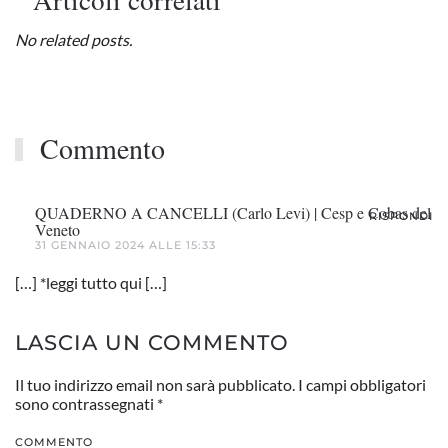
No related posts.
Commento
QUADERNO A CANCELLI (Carlo Levi) | Cesp e Cobas del
RISPONDI
Veneto
31 GENNAIO 2024 ALLE 15:33
[…] *leggi tutto qui […]
LASCIA UN COMMENTO
Il tuo indirizzo email non sarà pubblicato. I campi obbligatori
sono contrassegnati
*
COMMENTO