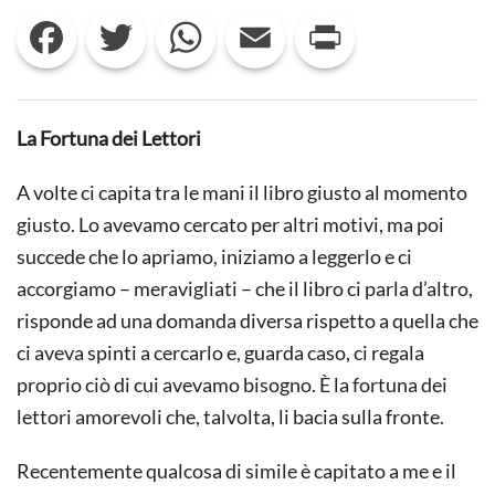
SELVA,
Facebook
Twitter
WhatsApp
Email
Print
LA
VIA
PIÙ
BREVE…
La Fortuna dei Lettori
A volte ci capita tra le mani il libro giusto al momento
giusto. Lo avevamo cercato per altri motivi, ma poi
succede che lo apriamo, iniziamo a leggerlo e ci
accorgiamo – meravigliati – che il libro ci parla d’altro,
risponde ad una domanda diversa rispetto a quella che
ci aveva spinti a cercarlo e, guarda caso, ci regala
proprio ciò di cui avevamo bisogno. È la fortuna dei
lettori amorevoli che, talvolta, li bacia sulla fronte.
Recentemente qualcosa di simile è capitato a me e il