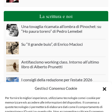
La scrittura e noi
Una tovaglia ricamata all’ombra di Pinochet: su
“Ho paura torero” di Pedro Lemebel
Su “Il grande buio”, di Enrico Macioci
Antifascismo working class. Intorno all’ultimo
libro di Alberto Prunetti
I consigli della redazione per l’estate 2026
Gestisci Consenso Cookie
Per fornire le migliori esperienze, utilizziamo tecnologie come i cookie per
La scuola e noi
memorizzare e/o accedere alle informazioni del dispositivo. Il consenso a
queste tecnologie ci permetterà di elaborare dati come il comportamento di
navigazione o ID unici su questo sito. Non acconsentire o ritirare il consenso