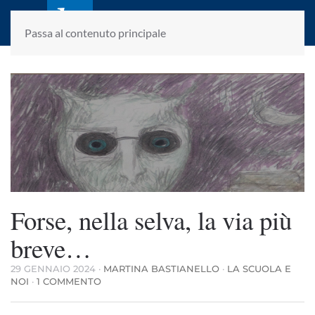
laletteraturaenoi.it
fondato da Romano Luperini
Passa al contenuto principale
Forse, nella selva, la via più
breve…
29 GENNAIO 2024
·
MARTINA BASTIANELLO
·
LA SCUOLA E
SU
NOI
·
1 COMMENTO
FORSE,
NELLA