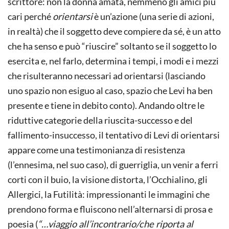
scrittore: non la donna amata, nemmeno gli amici più
cari perché
orientarsi
è un’azione (una serie di azioni,
in realtà) che il soggetto deve compiere da sé, è un atto
che ha senso e può “riuscire” soltanto se il soggetto lo
esercita e, nel farlo, determina i tempi, i modi e i mezzi
che risulteranno necessari ad orientarsi (lasciando
uno spazio non esiguo al caso, spazio che Levi ha ben
presente e tiene in debito conto). Andando oltre le
riduttive categorie della riuscita-successo e del
fallimento-insuccesso, il tentativo di Levi di orientarsi
appare come una testimonianza di resistenza
(l’ennesima, nel suo caso), di guerriglia, un venir a ferri
corti con il buio, la visione distorta, l’Occhialino, gli
Allergici, la Futilità: impressionanti le immagini che
prendono forma e fluiscono nell’alternarsi di prosa e
poesia (
“…viaggio all’incontrario/che riporta al