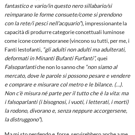
fantastico e vario/in questo nero sillabario/si
reimparano le forme consuete/come si prendono
con la rete/i pesci nell’acquario”
), impressionante la
capacità di produrre categorie concettuali luminose
come icone contemporanee (vincono su tutti, per me, i
Fanti lestofanti,
“gli adulti non adulti ma adulterati,
deformati in Minanti Bufanti Furfanti”,
quei
Falsoparlanti
che non lo sanno che
“non siamo al
mercato, dove le parole si possono pesare e vendere
e comprare e misurare col metro e le bilance. (…).
Non c’è misura né parte per il tutto che è la vita: ma
i falsoparlanti (i bisognosi, i vuoti, i letterati, i morti)
la rodono, divorano e, senza neppure accorgersene,
la distruggono”
).
Ma mi sto perdendo e, forse, servirebbero anche a me