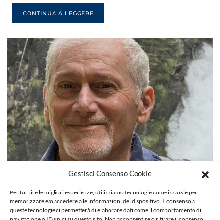
CONTINUA A LEGGERE
Gestisci Consenso Cookie
Per fornire le migliori esperienze, utilizziamo tecnologie come i cookie per
memorizzare e/o accedere alle informazioni del dispositivo. Il consenso a
queste tecnologie ci permetterà di elaborare dati come il comportamento di
In memoria di Mario Palumbo
navigazione o ID unici su questo sito. Non acconsentire o ritirare il consenso