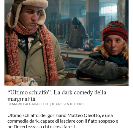
“Ultimo schiaffo”. La dark comedy della
marginalità
DI
MARILISA CAVALLETTI
|
IL PRESENTE E NOI
Ultimo schiaffo, del goriziano Matteo Oleotto, è una
commedia dark, capace di lasciare con il fiato sospeso e
nell’incertezza su chi o cosa fare il…