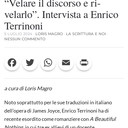
“Velare il discorso e ri-
velarlo”. Intervista a Enrico
Terrinoni
5 LUGLIO 2024
·
LORIS MAGRO
·
LA SCRITTURA E NOI
·
SU
NESSUN COMMENTO
“VELARE
IL
DISCORSO
Facebook
Twitter
WhatsApp
Email
Print
E
RI-
VELARLO”.
INTERVISTA
A
ENRICO
a cura di Loris Magro
TERRINONI
Noto soprattutto per le sue traduzioni in italiano
dell’opera di James Joyce, Enrico Terrinoni ha di
recente esordito come romanziere con
A Beautiful
Nothing
, in cui tre ex allievi di un docente