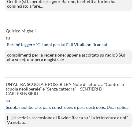
Gentile (si fa per dire) signor Barone, in effetti a Torino ha
cominciato a fare…
Quirico Migheli
su
Perché leggere “Gli anni perduti” di Vitaliano Brancati
complimenti per la recensione! appena ascoltato su radio3 (Ad
alta voce). un’opera magistrale
UN’ALTRA SCUOLA È POSSIBILE?- Note di lettura a “Contro la
scuola neoliberale” e “Senza cattedra” – SENTIERI DI
CARTESENSIBILI
su
Scuola neoliberale: pars construens e pars destruens. Una replica
[…] si veda la recensione di Ravide Racca su “La letteratura e noi”.
Va notato…