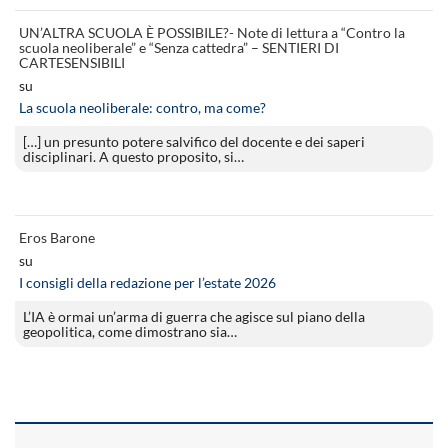
UN’ALTRA SCUOLA È POSSIBILE?- Note di lettura a “Contro la
scuola neoliberale” e “Senza cattedra” – SENTIERI DI
CARTESENSIBILI
su
La scuola neoliberale: contro, ma come?
[…] un presunto potere salvifico del docente e dei saperi
disciplinari. A questo proposito, si…
Eros Barone
su
I consigli della redazione per l’estate 2026
L’IA è ormai un’arma di guerra che agisce sul piano della
geopolitica, come dimostrano sia…