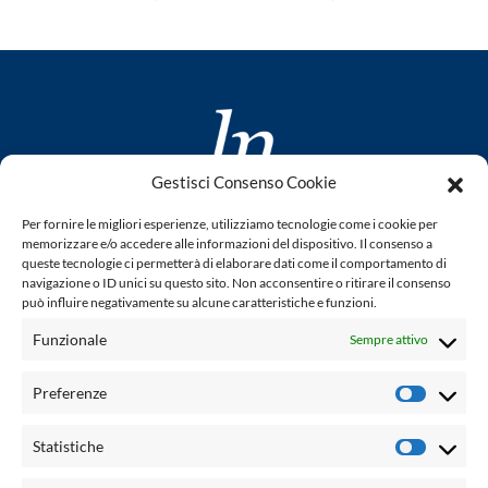
Gestisci Consenso Cookie
www.laletteraturaenoi.it
Per fornire le migliori esperienze, utilizziamo tecnologie come i cookie per
fondato da Romano Luperini
memorizzare e/o accedere alle informazioni del dispositivo. Il consenso a
queste tecnologie ci permetterà di elaborare dati come il comportamento di
Questo blog non rappresenta una testata giornalistica in
navigazione o ID unici su questo sito. Non acconsentire o ritirare il consenso
può influire negativamente su alcune caratteristiche e funzioni.
quanto viene aggiornato senza alcuna periodicità. Non può
pertanto considerarsi un prodotto editoriale ai sensi della
Funzionale
Sempre attivo
legge n° 62 del 7.03.2001. L'autore non è responsabile per
quanto pubblicato dai lettori nei commenti ad ogni post.
Preferenze
Prefere
Powered by:
Statistiche
Statisti
Palumbo Editore Divisione Digitale