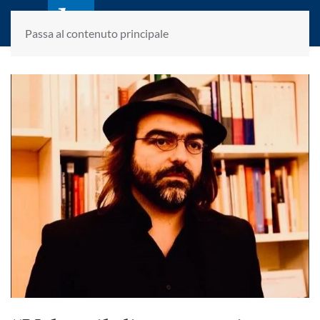
laletteraturaenoi.it
fondato da Romano Luperini
Passa al contenuto principale