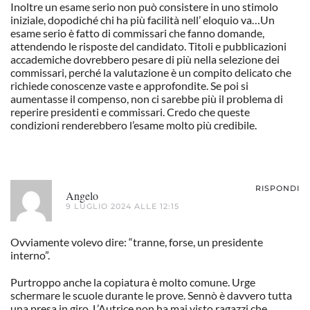
Inoltre un esame serio non può consistere in uno stimolo
iniziale, dopodiché chi ha più facilità nell’ eloquio va…Un
esame serio è fatto di commissari che fanno domande,
attendendo le risposte del candidato. Titoli e pubblicazioni
accademiche dovrebbero pesare di più nella selezione dei
commissari, perché la valutazione è un compito delicato che
richiede conoscenze vaste e approfondite. Se poi si
aumentasse il compenso, non ci sarebbe più il problema di
reperire presidenti e commissari. Credo che queste
condizioni renderebbero l’esame molto più credibile.
RISPONDI
Angelo
9 LUGLIO 2024 ALLE 12:15
Ovviamente volevo dire: “tranne, forse, un presidente
interno”.
Purtroppo anche la copiatura è molto comune. Urge
schermare le scuole durante le prove. Sennò è davvero tutta
una presa in giro. L’Autrice non ha mai visto ragazzi che