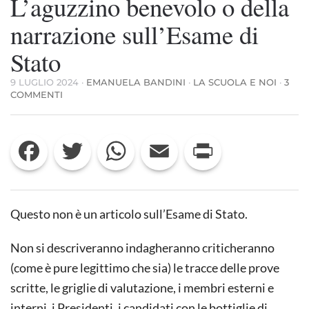
L’aguzzino benevolo o della
narrazione sull’Esame di
Stato
9 LUGLIO 2024
·
EMANUELA BANDINI
·
LA SCUOLA E NOI
·
3
SU
COMMENTI
L’AGUZZINO
BENEVOLO
O
Facebook
Twitter
WhatsApp
Email
Print
DELLA
NARRAZIONE
SULL’ESAME
DI
STATO
Questo non è un articolo sull’Esame di Stato.
Non si descriveranno indagheranno criticheranno
(come è pure legittimo che sia) le tracce delle prove
scritte, le griglie di valutazione, i membri esterni e
interni, i Presidenti, i candidati con le bottiglie di