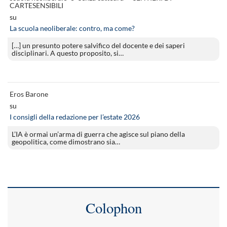
CARTESENSIBILI
su
La scuola neoliberale: contro, ma come?
[…] un presunto potere salvifico del docente e dei saperi
disciplinari. A questo proposito, si…
Eros Barone
su
I consigli della redazione per l’estate 2026
L’IA è ormai un’arma di guerra che agisce sul piano della
geopolitica, come dimostrano sia…
Colophon