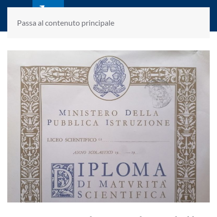
laletteraturaenoi.it
fondato da Romano Luperini
Passa al contenuto principale