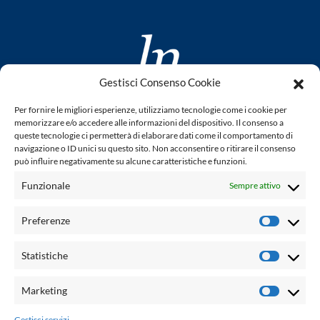
Gestisci Consenso Cookie
www.laletteraturaenoi.it
Per fornire le migliori esperienze, utilizziamo tecnologie come i cookie per
fondato da Romano Luperini
memorizzare e/o accedere alle informazioni del dispositivo. Il consenso a
queste tecnologie ci permetterà di elaborare dati come il comportamento di
Questo blog non rappresenta una testata giornalistica in
navigazione o ID unici su questo sito. Non acconsentire o ritirare il consenso
può influire negativamente su alcune caratteristiche e funzioni.
quanto viene aggiornato senza alcuna periodicità. Non può
pertanto considerarsi un prodotto editoriale ai sensi della
Funzionale
Sempre attivo
legge n° 62 del 7.03.2001. L'autore non è responsabile per
quanto pubblicato dai lettori nei commenti ad ogni post.
Preferenze
Prefere
Powered by:
Statistiche
Statisti
Palumbo Editore Divisione Digitale
http://www.palumboeditore.it
Marketing
Marketi
email:
letteraturaenoi.redazione@gmail.com
Gestisci servizi