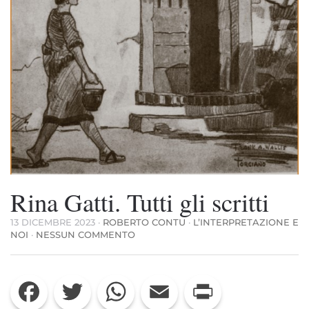
Rina Gatti. Tutti gli scritti
13 DICEMBRE 2023
·
ROBERTO CONTU
·
L’INTERPRETAZIONE E
SU
NOI
·
NESSUN COMMENTO
RINA
GATTI.
TUTTI
Facebook
Twitter
WhatsApp
Email
Print
GLI
SCRITTI