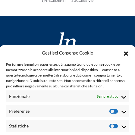
PRECEDENTI
SUCCESSIVI
Gestisci Consenso Cookie
www.laletteraturaenoi.it
Per fornire le migliori esperienze, utilizziamo tecnologie come i cookie per
fondato da Romano Luperini
memorizzare e/o accedere alle informazioni del dispositivo. Il consenso a
queste tecnologie ci permetterà di elaborare dati come il comportamento di
Questo blog non rappresenta una testata giornalistica in
navigazione o ID unici su questo sito. Non acconsentire o ritirare il consenso
quanto viene aggiornato senza alcuna periodicità. Non può
può influire negativamente su alcune caratteristiche e funzioni.
pertanto considerarsi un prodotto editoriale ai sensi della
Funzionale
Sempre attivo
legge n° 62 del 7.03.2001. L'autore non è responsabile per
quanto pubblicato dai lettori nei commenti ad ogni post.
Preferenze
Prefere
Powered by:
Statistiche
Statisti
Palumbo Editore Divisione Digitale