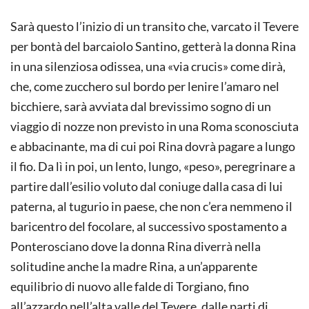
Sarà questo l’inizio di un transito che, varcato il Tevere
per bontà del barcaiolo Santino, getterà la donna Rina
in una silenziosa odissea, una «via crucis» come dirà,
che, come zucchero sul bordo per lenire l’amaro nel
bicchiere, sarà avviata dal brevissimo sogno di un
viaggio di nozze non previsto in una Roma sconosciuta
e abbacinante, ma di cui poi Rina dovrà pagare a lungo
il fio. Da lì in poi, un lento, lungo, «peso», peregrinare a
partire dall’esilio voluto dal coniuge dalla casa di lui
paterna, al tugurio in paese, che non c’era nemmeno il
baricentro del focolare, al successivo spostamento a
Ponterosciano dove la donna Rina diverrà nella
solitudine anche la madre Rina, a un’apparente
equilibrio di nuovo alle falde di Torgiano, fino
all’azzardo nell’alta valle del Tevere, dalle parti di