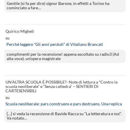
Gentile (si fa per dire) signor Barone, in effetti a Torino ha
cominciato a fare…
Quirico Migheli
su
Perché leggere “Gli anni perduti” di Vitaliano Brancati
complimenti per la recensione! appena ascoltato su radio3 (Ad
alta voce). un’opera magistrale
UN’ALTRA SCUOLA È POSSIBILE?- Note di lettura a “Contro la
scuola neoliberale” e “Senza cattedra” – SENTIERI DI
CARTESENSIBILI
su
Scuola neoliberale: pars construens e pars destruens. Una replica
[…] si veda la recensione di Ravide Racca su “La letteratura e noi”.
Va notato…