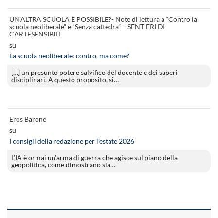
UN’ALTRA SCUOLA È POSSIBILE?- Note di lettura a “Contro la
scuola neoliberale” e “Senza cattedra” – SENTIERI DI
CARTESENSIBILI
su
La scuola neoliberale: contro, ma come?
[…] un presunto potere salvifico del docente e dei saperi
disciplinari. A questo proposito, si…
Eros Barone
su
I consigli della redazione per l’estate 2026
L’IA è ormai un’arma di guerra che agisce sul piano della
geopolitica, come dimostrano sia…