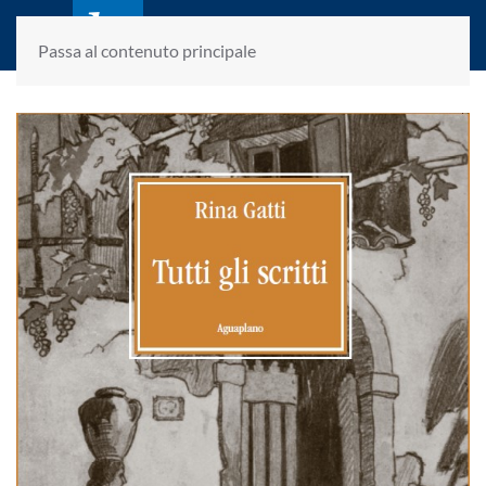
laletteraturaenoi.it
fondato da Romano Luperini
Passa al contenuto principale