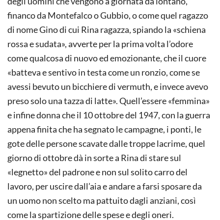
degli uomini che vengono a giornata da lontano,
financo da Montefalco o Gubbio, o come quel ragazzo
di nome Gino di cui Rina ragazza, spiando la «schiena
rossa e sudata», avverte per la prima volta l’odore
come qualcosa di nuovo ed emozionante, che il cuore
«batteva e sentivo in testa come un ronzio, come se
avessi bevuto un bicchiere di vermuth, e invece avevo
preso solo una tazza di latte». Quell’essere «femmina»
e infine donna che il 10 ottobre del 1947, con la guerra
appena finita che ha segnato le campagne, i ponti, le
gote delle persone scavate dalle troppe lacrime, quel
giorno di ottobre dà in sorte a Rina di stare sul
«legnetto» del padrone e non sul solito carro del
lavoro, per uscire dall’aia e andare a farsi sposare da
un uomo non scelto ma pattuito dagli anziani, così
come la spartizione delle spese e degli oneri.