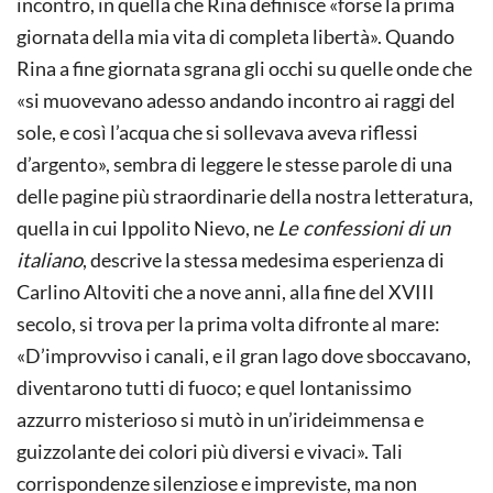
incontro, in quella che Rina definisce «forse la prima
giornata della mia vita di completa libertà». Quando
Rina a fine giornata sgrana gli occhi su quelle onde che
«si muovevano adesso andando incontro ai raggi del
sole, e così l’acqua che si sollevava aveva riflessi
d’argento», sembra di leggere le stesse parole di una
delle pagine più straordinarie della nostra letteratura,
quella in cui Ippolito Nievo, ne
Le confessioni di un
italiano
, descrive la stessa medesima esperienza di
Carlino Altoviti che a nove anni, alla fine del XVIII
secolo, si trova per la prima volta difronte al mare:
«D’improvviso i canali, e il gran lago dove sboccavano,
diventarono tutti di fuoco; e quel lontanissimo
azzurro misterioso si mutò in un’irideimmensa e
guizzolante dei colori più diversi e vivaci». Tali
corrispondenze silenziose e impreviste, ma non