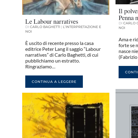
Il polv
Penna n
Le Labour narratives
DI
CARLO 
DI
CARLO BAGHETTI
|
L’INTERPRETAZIONE E
NOI
NOI
Ama e rid
È uscito di recente presso la casa
forte se 
editrice Peter Lang il saggio “Labour
nasce nie
narratives” di Carlo Baghetti, di cui
(Fabrizi
pubblichiamo un estratto.
Ringraziamo…
CONTI
CONTINUA A LEGGERE