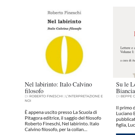
Nel labirinto: Italo Calvino
Su le Le
filosofo
Biancia
DI
ROBERTO FINESCHI
|
L’INTERPRETAZIONE E
DI
BEPPE 
NOI
Il primo d
È appena uscito presso La Scuola di
Luciano 
Pitagora editrice, il saggio del filosofo
pubblicat
Roberto Fineschi, Nel labirinto. Italo
figlia, L
Calvino filosofo, per la collan…