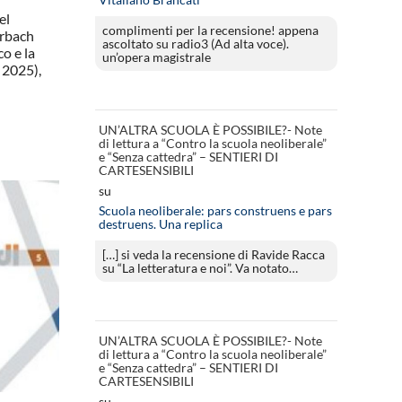
el
complimenti per la recensione! appena
rbach
ascoltato su radio3 (Ad alta voce).
co e la
un’opera magistrale
 2025),
UN’ALTRA SCUOLA È POSSIBILE?- Note
di lettura a “Contro la scuola neoliberale”
e “Senza cattedra” – SENTIERI DI
CARTESENSIBILI
su
Scuola neoliberale: pars construens e pars
destruens. Una replica
[…] si veda la recensione di Ravide Racca
su “La letteratura e noi”. Va notato…
UN’ALTRA SCUOLA È POSSIBILE?- Note
di lettura a “Contro la scuola neoliberale”
e “Senza cattedra” – SENTIERI DI
CARTESENSIBILI
su