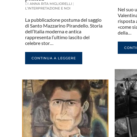
DI
ANNA RITA MIGLIORELLI
|
L’INTERPRETAZIONE E NOI
Nel suo u
Valentina
La pubblicazione postuma del saggio
risposta 
di Santo Mazzarino Pirandello. Storia
«come sia
dell’Italia moderna e antica
della…
rappresenta l’ultimo lascito del
celebre stor…
CONTI
CONTINUA A LEGGERE