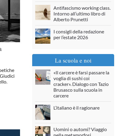
Antifascismo working class.
Intorno all’ultimo libro di
Alberto Prunetti
I consigli della redazione
per l’estate 2026
a
La scuola e noi
oetiche
«Il carcere è farsi passare la
 Giudici
voglia di sushi coi
llo.
cracker». Dialogo con Tazio
Brusasco sulla scuola in
carcere
L’italiano è il ragionare
Uomini o automi? Viaggio
nella metamorfosi