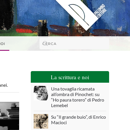
NOI
La scrittura e noi
anei.
Una tovaglia ricamata
all’ombra di Pinochet: su
“Ho paura torero” di Pedro
Lemebel
Su “Il grande buio”, di Enrico
Macioci