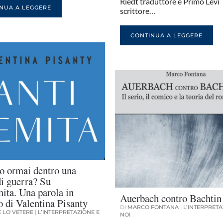
Riedt traduttore e Primo Levi
NUA A LEGGERE
scrittore…
CONTINUA A LEGGERE
o ormai dentro una
di guerra? Su
ita. Una parola in
Auerbach contro Bachtin
o di Valentina Pisanty
DI
MARCO FONTANA
|
L’INTERPRETA
 LO VETERE
|
L’INTERPRETAZIONE E
NOI