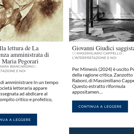
lla lettura de La
Giovanni Giudici saggist
nza amministrata di
DI
MASSIMILIANO CAPPELLO
|
L’INTERPRETAZIONE E NOI
 Maria Pegorari
IARA BIANCARDINO
|
Per Mimesis (2024) è uscito P
ETAZIONE E NOI
della ragione critica. Zanzotto
Raboni, di Massimiliano Cappe
 di amministrare In un tempo
Questo estratto riformula
 società letteraria appare
appositamen…
ssegnata ad abdicare al
ompito critico e profetico,
CONTINUA A LEGGERE
NUA A LEGGERE