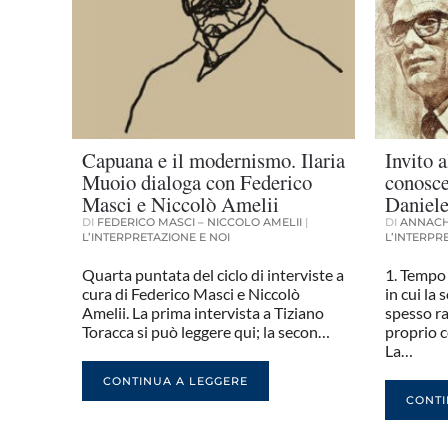
Capuana e il modernismo. Ilaria
Invito a
Muoio dialoga con Federico
conosce
Masci e Niccolò Amelii
Daniele
DI
FEDERICO MASCI – NICCOLO AMELII
|
DI
ANNACH
L’INTERPRETAZIONE E NOI
L’INTERPR
Quarta puntata del ciclo di interviste a
1. Tempo
cura di Federico Masci e Niccolò
in cui la
Amelii. La prima intervista a Tiziano
spesso ra
Toracca si può leggere qui; la secon…
proprio c
La…
CONTINUA A LEGGERE
CONTI