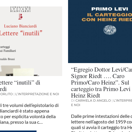
“Egregio Dottor Levi/Ca
Signor Riedt …. Caro
ttere “inutili” di
Primo/Caro Heinz”. Sul
rdi
carteggio tra Primo Levi
Heinz Riedt
CORLITO
|
L’INTERPRETAZIONE E NOI
DI
CARMELA D ANGELO
|
L’INTERPR
i tre volumi dell’epistolario di
E NOI
Bianciardi è stato appena
Dalle prime intestazioni delle
o per esplicita volontà della
lettere nell’agosto del 1959 co
uciana, presso la sua c…
quali si avvia il carteggio tra H