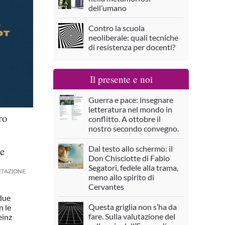
dell’umano
Contro la scuola
neoliberale: quali tecniche
di resistenza per docenti?
Il presente e noi
Guerra e pace: insegnare
letteratura nel mondo in
ro
conflitto. A ottobre il
nostro secondo convegno.
Dal testo allo schermo: il
 e
Don Chisciotte di Fabio
Segatori, fedele alla trama,
ETAZIONE
meno allo spirito di
Cervantes
 due
Questa griglia non s’ha da
n le
fare. Sulla valutazione del
einz