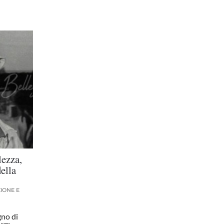
lezza,
della
IONE E
gno di