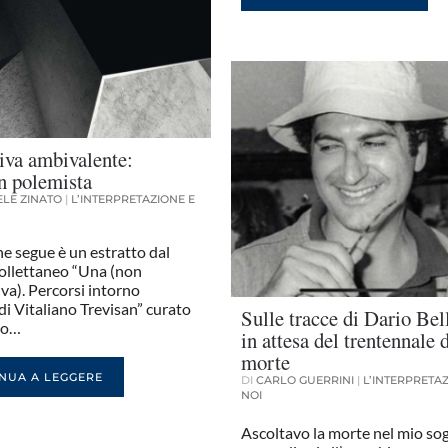
tiva ambivalente:
n polemista
LE ZINATO
|
L’INTERPRETAZIONE E
che segue è un estratto dal
ollettaneo “Una (non
va). Percorsi intorno
 di Vitaliano Trevisan” curato
Sulle tracce di Dario Bel
eo…
in attesa del trentennale 
morte
NUA A LEGGERE
DI
CARLO GUERRINI
|
L’INTERPRETAZ
NOI
Ascoltavo la morte nel mio so