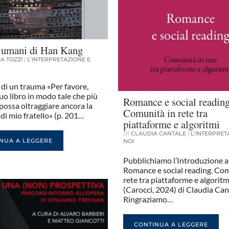
i umani di Han Kang
A TOZZI
|
L’INTERPRETAZIONE E
 di un trauma «Per favore,
 suo libro in modo tale che più
Romance e social reading
possa oltraggiare ancora la
Comunità in rete tra
i mio fratello» (p. 201…
piattaforme e algoritmi
DI
CLAUDIA CANTALE
|
L’INTERPRET
NUA A LEGGERE
NOI
Pubblichiamo l’Introduzione a
Romance e social reading. Com
rete tra piattaforme e algoritm
(Carocci, 2024) di Claudia Can
Ringraziamo…
CONTINUA A LEGGERE