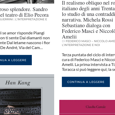
Il realismo obliquo nel 
italiano degli anni Trenta
eroso splendore. Sandro
lo studio di una contradd
el teatro di Elio Pecora
narrativa. Michela Rossi
GUERRINI
|
L’INTERPRETAZIONE E
Sebastiano dialoga con
Federico Masci e Niccol
i se amor risponde Piangi
Amelii
non ti sente Dai diamanti non
DI
FEDERICO MASCI – NICCOLO AMEL
nte Dal letame nascono i fior
L’INTERPRETAZIONE E NOI
o De André, Via del Cam…
Terza puntata del ciclo di inter
cura di Federico Masci e Nicco
NUA A LEGGERE
Amelii. La prima intervista a T
Toracca si può leggere qui; la
CONTINUA A LEGGERE