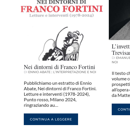
L’invet
Trevisa
DI
EMANUE
NOI
Nei dintorni di Franco Fortini
DI
ENNIO ABATE
|
L’INTERPRETAZIONE E NOI
Il testo 
volume c
Pubblichiamo un estratto di Ennio
prospetti
Abate, Nei dintorni di Franco Fortini.
all’opera
Letture e interventi (1978-2024),
da Matt
Punto rosso, Milano 2024,
ringraziando au…
CONTI
CONTINUA A LEGGERE