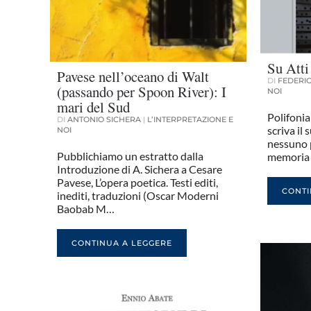
Su Att
Pavese nell’oceano di Walt
DI
FEDERIC
(passando per Spoon River): I
NOI
mari del Sud
Polifonia
DI
ANTONIO SICHERA
|
L’INTERPRETAZIONE E
scriva il
NOI
nessuno 
Pubblichiamo un estratto dalla
memoria d
Introduzione di A. Sichera a Cesare
Pavese, L’opera poetica. Testi editi,
CONTI
inediti, traduzioni (Oscar Moderni
Baobab M…
CONTINUA A LEGGERE