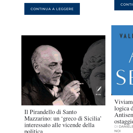
CONTI
CONTINUA A LEGGERE
Viviam
logica 
Il Pirandello di Santo
Antisem
Mazzarino: un ‘greco di Sicilia’
ostaggi
interessato alle vicende della
DI
DANIELE
politica
NOI