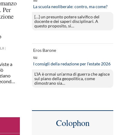
romanzo
La scuola neoliberale: contro, ma come?
. Per
izione
[…] un presunto potere salvifico del
docente e dei saperi disciplinari. A
questo proposito, si…
ò
II
|
Eros Barone
su
viste a
I consigli della redazione per l’estate 2026
lò
L’IA è ormai un’arma di guerra che agisce
iziano
sul piano della geopolitica, come
 second…
dimostrano sia…
Colophon