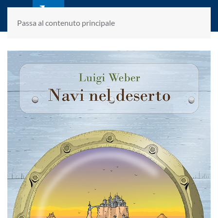
laletteraturaenoi.it
fondato da Romano Luperini
Passa al contenuto principale