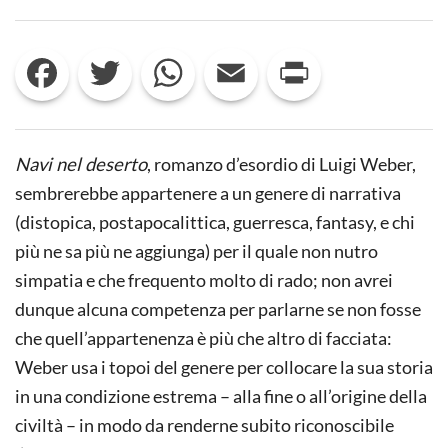
NAVI
NEL
DESERTO
Facebook
Twitter
WhatsApp
Email
Print
DI
LUIGI
WEBER:
UN
ESERCIZIO
DI
Navi nel deserto
, romanzo d’esordio di Luigi Weber,
LETTURA
sembrerebbe appartenere a un genere di narrativa
(distopica, postapocalittica, guerresca, fantasy, e chi
più ne sa più ne aggiunga) per il quale non nutro
simpatia e che frequento molto di rado; non avrei
dunque alcuna competenza per parlarne se non fosse
che quell’appartenenza è più che altro di facciata:
Weber usa i topoi del genere per collocare la sua storia
in una condizione estrema – alla fine o all’origine della
civiltà – in modo da renderne subito riconoscibile