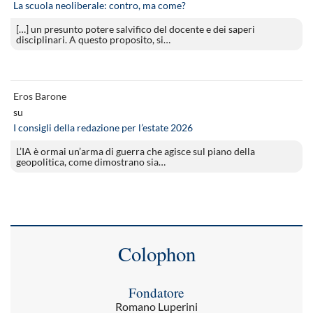
La scuola neoliberale: contro, ma come?
[…] un presunto potere salvifico del docente e dei saperi
disciplinari. A questo proposito, si…
Eros Barone
su
I consigli della redazione per l’estate 2026
L’IA è ormai un’arma di guerra che agisce sul piano della
geopolitica, come dimostrano sia…
Colophon
Fondatore
Romano Luperini