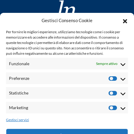
Gestisci Consenso Cookie
www.laletteraturaenoi.it
Per fornire le migliori esperienze, utilizziamo tecnologie come i cookie per
fondato da Romano Luperini
memorizzare e/o accedere alle informazioni del dispositivo. Il consenso a
queste tecnologie ci permetterà di elaborare dati come il comportamento di
Questo blog non rappresenta una testata giornalistica in
navigazione o ID unici su questo sito. Non acconsentire o ritirare il consenso
può influire negativamente su alcune caratteristiche e funzioni.
quanto viene aggiornato senza alcuna periodicità. Non può
pertanto considerarsi un prodotto editoriale ai sensi della
Funzionale
Sempre attivo
legge n° 62 del 7.03.2001. L'autore non è responsabile per
quanto pubblicato dai lettori nei commenti ad ogni post.
Preferenze
Prefere
Powered by:
Statistiche
Statisti
Palumbo Editore Divisione Digitale
http://www.palumboeditore.it
Marketing
Marketi
email:
letteraturaenoi.redazione@gmail.com
Gestisci servizi
Responsabile web: Vincenzo Patricolo
Grafica e web:
Salvatore Leto