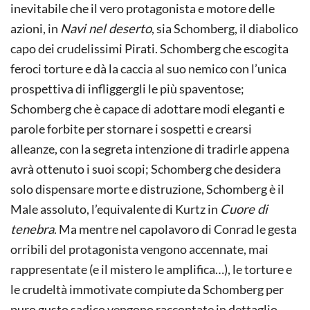
inevitabile che il vero protagonista e motore delle
azioni, in
Navi nel deserto
, sia Schomberg, il diabolico
capo dei crudelissimi Pirati. Schomberg che escogita
feroci torture e dà la caccia al suo nemico con l’unica
prospettiva di infliggergli le più spaventose;
Schomberg che è capace di adottare modi eleganti e
parole forbite per stornare i sospetti e crearsi
alleanze, con la segreta intenzione di tradirle appena
avrà ottenuto i suoi scopi; Schomberg che desidera
solo dispensare morte e distruzione, Schomberg è il
Male assoluto, l’equivalente di Kurtz in
Cuore di
tenebra
. Ma mentre nel capolavoro di Conrad le gesta
orribili del protagonista vengono accennate, mai
rappresentate (e il mistero le amplifica…), le torture e
le crudeltà immotivate compiute da Schomberg per
puro gusto sadico vengono raccontate in dettaglio,