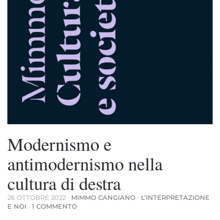
Modernismo e
antimodernismo nella
cultura di destra
26 OTTOBRE 2022
·
MIMMO CANGIANO
·
L’INTERPRETAZIONE
SU
E NOI
·
1 COMMENTO
MODERNISMO