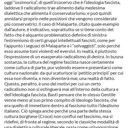
oggi “ossimorica”, di quell’ircocervo che è l’ideologia fascista,
laddove il radicalismo trae alimento dalla medesima
dialettica che alimenta il conservatorismo, e può quindi
annidarsi proprio nelle posizioni che vengono considerate
più conservatrici. Il caso di Malaparte, citato quale esempio
dall’autore, è indicativo, soprattutto se si tiene conto del
fatto che è alquanto problematico definire di sinistra
l’estremismo di certi gruppi intellettuali fascisti, come per
l’appunto i seguaci di Malaparte e i “selvaggisti”, solo perché
esso assume toni violenti ed eversivi. In realtà, è piuttosto
l’espressione di un esasperato radicalismo di destra. In buona
sostanza, la cultura del regime fascista nasce certamente
come cultura di parte, pur volendo essere e presentarsi come
cultura nazionale: da qui scaturisce la ‘petitio principii’ per cui
essa non diventa, e non diventerà mai, una realtà di fatto.
Questo, peraltro, è uno dei motivi per cui un certo
radicalismo non si estinguerà mai all’interno della cultura e
dell’ideologia fascista. Basti pensare che lo stesso Gentile
venne meno al suo primo compito di ideologo fascista, che
era quello di immettere dentro al fascismo tutto l’idealismo
italiano. Ciò spiega anche perché una parte della stessa
cultura borghese (Croce) non confluì nel fascismo, ma si
ridefinì, di fronte al regime, secondo le classiche modalità di
una dialettica culturale liberale, ossia come un’opposizione