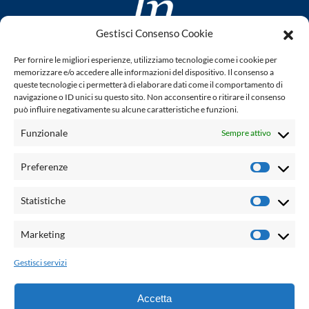
Gestisci Consenso Cookie
www.laletteraturaenoi.it
Per fornire le migliori esperienze, utilizziamo tecnologie come i cookie per
fondato da Romano Luperini
memorizzare e/o accedere alle informazioni del dispositivo. Il consenso a
queste tecnologie ci permetterà di elaborare dati come il comportamento di
Questo blog non rappresenta una testata giornalistica in
navigazione o ID unici su questo sito. Non acconsentire o ritirare il consenso
può influire negativamente su alcune caratteristiche e funzioni.
quanto viene aggiornato senza alcuna periodicità. Non può
pertanto considerarsi un prodotto editoriale ai sensi della
Funzionale
Sempre attivo
legge n° 62 del 7.03.2001. L'autore non è responsabile per
quanto pubblicato dai lettori nei commenti ad ogni post.
Preferenze
Prefere
Powered by:
Statistiche
Statisti
Palumbo Editore Divisione Digitale
http://www.palumboeditore.it
Marketing
Marketi
email:
letteraturaenoi.redazione@gmail.com
Gestisci servizi
Responsabile web: Vincenzo Patricolo
Grafica e web:
Salvatore Leto
Accetta