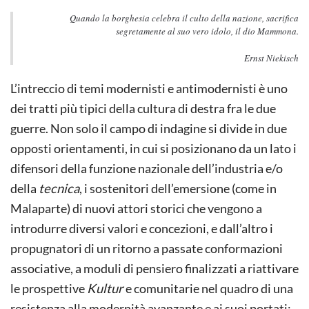
Quando la borghesia celebra il culto della nazione, sacrifica
segretamente al suo vero idolo, il dio Mammona.
Ernst Niekisch
L’intreccio di temi modernisti e antimodernisti è uno
dei tratti più tipici della cultura di destra fra le due
guerre. Non solo il campo di indagine si divide in due
opposti orientamenti, in cui si posizionano da un lato i
difensori della funzione nazionale dell’industria e/o
della
tecnica
, i sostenitori dell’emersione (come in
Malaparte) di nuovi attori storici che vengono a
introdurre diversi valori e concezioni, e dall’altro i
propugnatori di un ritorno a passate conformazioni
associative, a moduli di pensiero finalizzati a riattivare
le prospettive
Kultur
e comunitarie nel quadro di una
resistenza alla modernità avanzante e ai suoi portati;