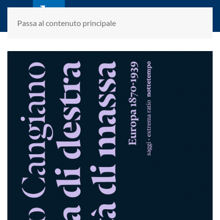
laletteraturaenoi.it
fondato da Romano Luperini
Passa al contenuto principale