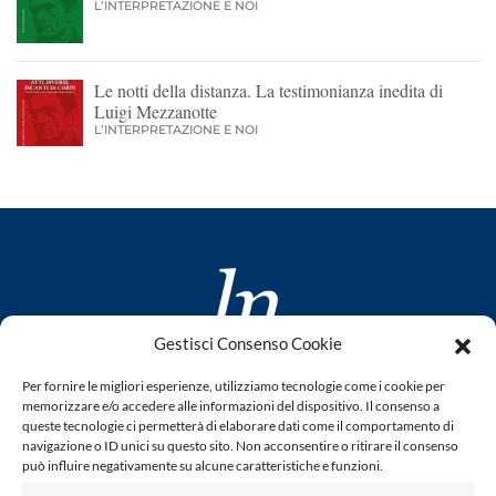
L’INTERPRETAZIONE E NOI
Le notti della distanza. La testimonianza inedita di
Luigi Mezzanotte
L’INTERPRETAZIONE E NOI
Gestisci Consenso Cookie
www.laletteraturaenoi.it
Per fornire le migliori esperienze, utilizziamo tecnologie come i cookie per
fondato da Romano Luperini
memorizzare e/o accedere alle informazioni del dispositivo. Il consenso a
queste tecnologie ci permetterà di elaborare dati come il comportamento di
Questo blog non rappresenta una testata giornalistica in
navigazione o ID unici su questo sito. Non acconsentire o ritirare il consenso
quanto viene aggiornato senza alcuna periodicità. Non può
può influire negativamente su alcune caratteristiche e funzioni.
pertanto considerarsi un prodotto editoriale ai sensi della