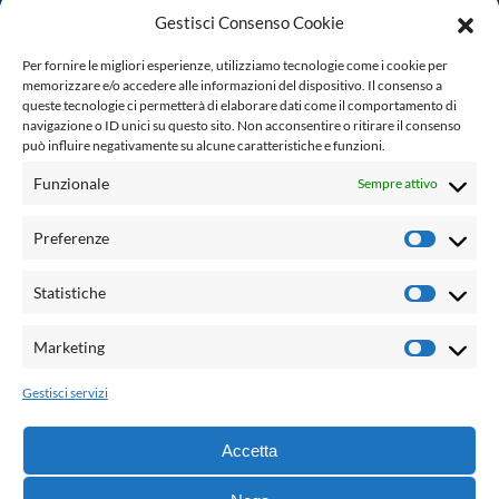
Gestisci Consenso Cookie
www.laletteraturaenoi.it
Per fornire le migliori esperienze, utilizziamo tecnologie come i cookie per
fondato da Romano Luperini
memorizzare e/o accedere alle informazioni del dispositivo. Il consenso a
queste tecnologie ci permetterà di elaborare dati come il comportamento di
Questo blog non rappresenta una testata giornalistica in
navigazione o ID unici su questo sito. Non acconsentire o ritirare il consenso
quanto viene aggiornato senza alcuna periodicità. Non può
può influire negativamente su alcune caratteristiche e funzioni.
pertanto considerarsi un prodotto editoriale ai sensi della
Funzionale
Sempre attivo
legge n° 62 del 7.03.2001. L'autore non è responsabile per
quanto pubblicato dai lettori nei commenti ad ogni post.
Preferenze
Prefere
Powered by:
Statistiche
Statisti
Palumbo Editore Divisione Digitale
http://www.palumboeditore.it
Marketing
Marketi
email:
letteraturaenoi.redazione@gmail.com
Gestisci servizi
Responsabile web: Vincenzo Patricolo
Grafica e web:
Salvatore Leto
Accetta