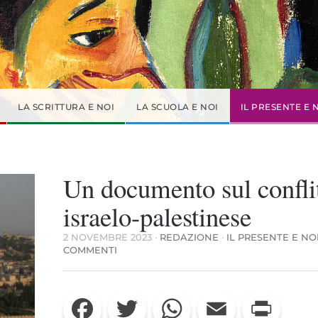
LA SCRITTURA E NOI
LA SCUOLA E NOI
IL PRESENTE E 
Un documento sul confli
israelo-palestinese
2 NOVEMBRE 2023
·
REDAZIONE
·
IL PRESENTE E NO
SU
COMMENTI
UN
DOCUMENTO
SUL
Facebook
Twitter
WhatsApp
Email
Print
CONFLITTO
ISRAELO-