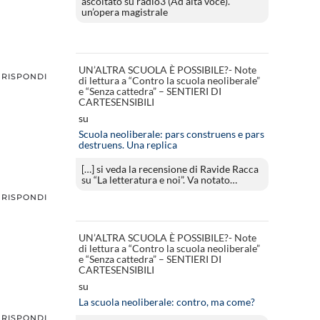
ascoltato su radio3 (Ad alta voce).
un’opera magistrale
UN’ALTRA SCUOLA È POSSIBILE?- Note
RISPONDI
di lettura a “Contro la scuola neoliberale”
e “Senza cattedra” – SENTIERI DI
CARTESENSIBILI
su
Scuola neoliberale: pars construens e pars
destruens. Una replica
[…] si veda la recensione di Ravide Racca
su “La letteratura e noi”. Va notato…
RISPONDI
UN’ALTRA SCUOLA È POSSIBILE?- Note
di lettura a “Contro la scuola neoliberale”
e “Senza cattedra” – SENTIERI DI
CARTESENSIBILI
su
La scuola neoliberale: contro, ma come?
RISPONDI