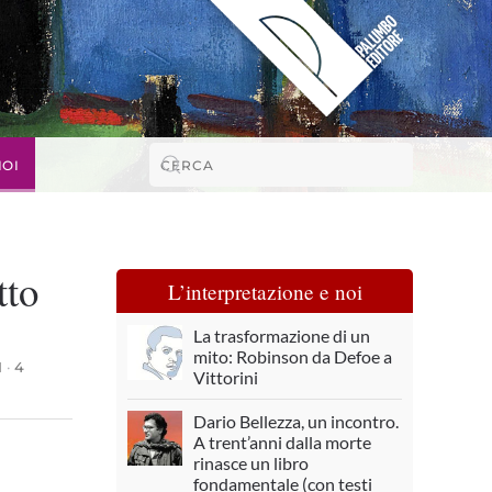
NOI
tto
L’interpretazione e noi
La trasformazione di un
mito: Robinson da Defoe a
I
·
4
Vittorini
Dario Bellezza, un incontro.
A trent’anni dalla morte
rinasce un libro
fondamentale (con testi