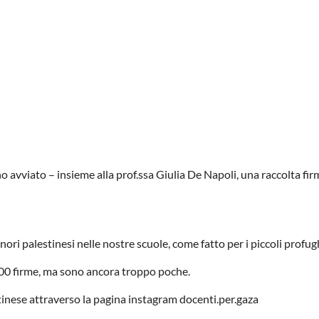
vviato – insieme alla prof.ssa Giulia De Napoli, una raccolta firm
inori palestinesi nelle nostre scuole, come fatto per i piccoli profugh
.500 firme, ma sono ancora troppo poche.
tinese attraverso la pagina instagram docenti.per.gaza