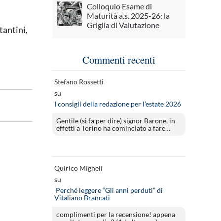
Colloquio Esame di
Maturità a.s. 2025-26: la
Griglia di Valutazione
tantini,
Commenti recenti
Stefano Rossetti
su
I consigli della redazione per l’estate 2026
Gentile (si fa per dire) signor Barone, in
effetti a Torino ha cominciato a fare…
Quirico Migheli
su
Perché leggere “Gli anni perduti” di
Vitaliano Brancati
complimenti per la recensione! appena