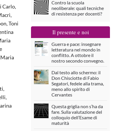
Contro la scuola
i Carlo,
neoliberale: quali tecniche
di resistenza per docenti?
Macrì,
pon, Toni
Il presente e noi
lentina
Maria
Guerra e pace: insegnare
e
letteratura nel mondo in
conflitto. A ottobre il
, Maria
nostro secondo convegno.
Dal testo allo schermo: il
Don Chisciotte di Fabio
Segatori, fedele alla trama,
ti,
meno allo spirito di
Cervantes
li,
Marina
Questa griglia non s’ha da
fare. Sulla valutazione del
colloquio dell’Esame di
maturità