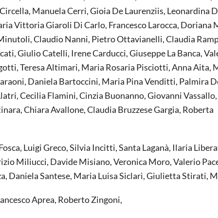
 Circella, Manuela Cerri, Gioia De Laurenziis, Leonardina D
ia Vittoria Giaroli Di Carlo, Francesco Larocca, Doriana 
Minutoli, Claudio Nanni, Pietro Ottavianelli, Claudia Ram
cati, Giulio Catelli, Irene Carducci, Giuseppe La Banca, Va
gotti, Teresa Altimari, Maria Rosaria Pisciotti, Anna Aita, 
araoni, Daniela Bartoccini, Maria Pina Venditti, Palmira D
’Alatri, Cecilia Flamini, Cinzia Buonanno, Giovanni Vassallo
ttinara, Chiara Avallone, Claudia Bruzzese Gargia, Roberta
sca, Luigi Greco, Silvia Incitti, Santa Laganà, Ilaria Libera
io Miliucci, Davide Misiano, Veronica Moro, Valerio Pacel
, Daniela Santese, Maria Luisa Siclari, Giulietta Stirati, 
Francesco Aprea, Roberto Zingoni,