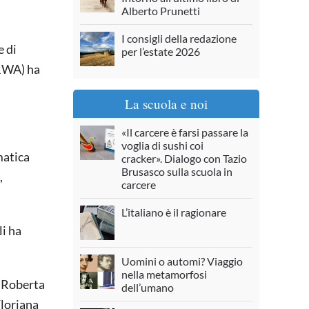
Alberto Prunetti
I consigli della redazione
e di
per l’estate 2026
NRWA) ha
La scuola e noi
«Il carcere è farsi passare la
voglia di sushi coi
matica
cracker». Dialogo con Tazio
Brusasco sulla scuola in
,
carcere
L’italiano è il ragionare
li ha
Uomini o automi? Viaggio
nella metamorfosi
, Roberta
dell’umano
Floriana