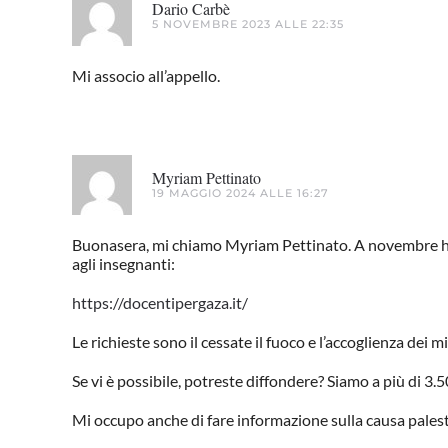
Dario Carbè
5 NOVEMBRE 2023 ALLE 22:35
Mi associo all’appello.
Myriam Pettinato
19 MAGGIO 2024 ALLE 16:27
Buonasera, mi chiamo Myriam Pettinato. A novembre ho a
agli insegnanti:
https://docentipergaza.it/
Le richieste sono il cessate il fuoco e l’accoglienza dei m
Se vi è possibile, potreste diffondere? Siamo a più di 3
Mi occupo anche di fare informazione sulla causa pales