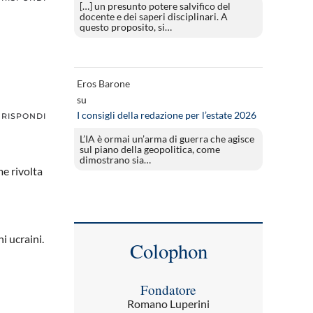
[…] un presunto potere salvifico del
docente e dei saperi disciplinari. A
questo proposito, si…
Eros Barone
su
I consigli della redazione per l’estate 2026
RISPONDI
L’IA è ormai un’arma di guerra che agisce
sul piano della geopolitica, come
dimostrano sia…
e rivolta
i ucraini.
Colophon
Fondatore
Romano Luperini