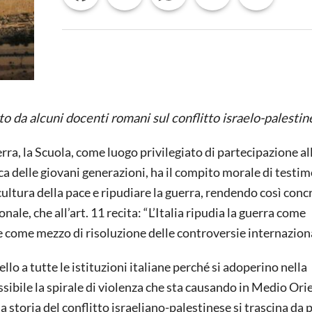
PALESTINESE
da alcuni docenti romani sul conflitto israelo-palestin
rra, la Scuola, come luogo privilegiato di partecipazione all
ca delle giovani generazioni, ha il compito morale di testi
ultura della pace e ripudiare la guerra, rendendo così conc
ale, che all’art. 11 recita: “L’Italia ripudia la guerra come
i e come mezzo di risoluzione delle controversie internazion
lo a tutte le istituzioni italiane perché si adoperino nella
sibile la spirale di violenza che sta causando in Medio Orie
a storia del conflitto israeliano-palestinese si trascina da p