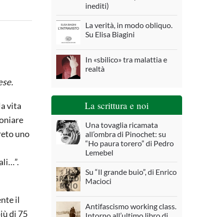
inediti)
La verità, in modo obliquo.
Su Elisa Biagini
In «sbilico» tra malattia e
realtà
ese.
La scrittura e noi
a vita
moniare
Una tovaglia ricamata
reto uno
all’ombra di Pinochet: su
“Ho paura torero” di Pedro
Lemebel
ali…”.
Su “Il grande buio”, di Enrico
Macioci
nte il
Antifascismo working class.
iù di 75
Intorno all’ultimo libro di