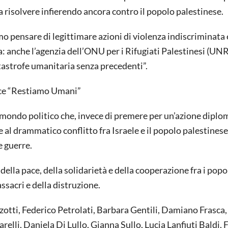
 risolvere infierendo ancora contro il popolo palestinese.
 pensare di legittimare azioni di violenza indiscriminata 
a: anche l’agenzia dell’ONU per i Rifugiati Palestinesi (U
tastrofe umanitaria senza precedenti”.
Pace “Restiamo Umani”
mondo politico che, invece di premere per un’azione diplo
 al drammatico conflitto fra Israele e il popolo palestinese
 guerre.
lla pace, della solidarietà e della cooperazione fra i popo
assacri e della distruzione.
otti, Federico Petrolati, Barbara Gentili, Damiano Frasca
elli, Daniela Di Lullo, Gianna Sullo, Lucia Lanfiuti Baldi, 