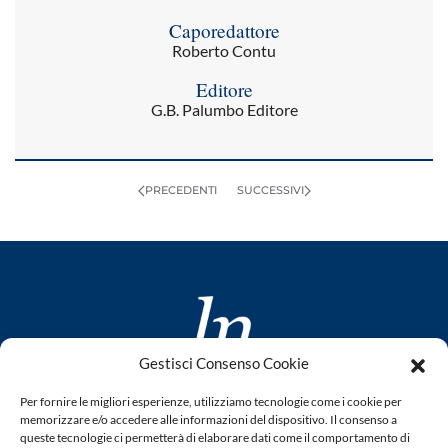
Caporedattore
Roberto Contu
Editore
G.B. Palumbo Editore
PRECEDENTI
SUCCESSIVI
Gestisci Consenso Cookie
www.laletteraturaenoi.it
Per fornire le migliori esperienze, utilizziamo tecnologie come i cookie per
fondato da Romano Luperini
memorizzare e/o accedere alle informazioni del dispositivo. Il consenso a
queste tecnologie ci permetterà di elaborare dati come il comportamento di