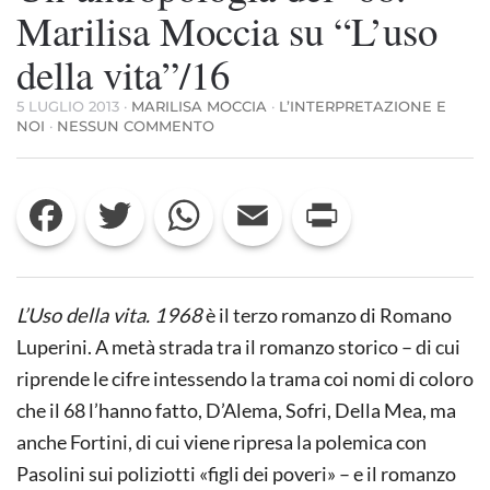
Marilisa Moccia su “L’uso
della vita”/16
5 LUGLIO 2013
·
MARILISA MOCCIA
·
L’INTERPRETAZIONE E
SU
NOI
·
NESSUN COMMENTO
UN’ANTROPOLOGIA
DEL
’68.
Facebook
Twitter
WhatsApp
Email
Print
MARILISA
MOCCIA
SU
“L’USO
DELLA
VITA”/16
L’Uso della vita. 1968
è il terzo romanzo di Romano
Luperini. A metà strada tra il romanzo storico – di cui
riprende le cifre intessendo la trama coi nomi di coloro
che il 68 l’hanno fatto, D’Alema, Sofri, Della Mea, ma
anche Fortini, di cui viene ripresa la polemica con
Pasolini sui poliziotti «figli dei poveri» – e il romanzo