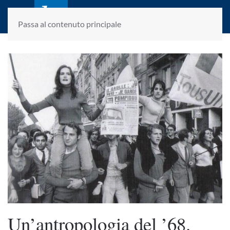
laletteraturaenoi.it
fondato da Romano Luperini
Passa al contenuto principale
Un’antropologia del ’68.