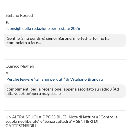
Stefano Rossetti
su
I consigli della redazione per l’estate 2026
Gentile (si fa per dire) signor Barone, in effetti a Torino ha
cominciato a fare…
Quirico Migheli
su
Perché leggere “Gli anni perduti” di Vitaliano Brancati
complimenti per la recensione! appena ascoltato su radio3 (Ad
alta voce). un’opera magistrale
UN’ALTRA SCUOLA È POSSIBILE?- Note di lettura a “Contro la
scuola neoliberale” e “Senza cattedra” – SENTIERI DI
CARTESENSIBILI