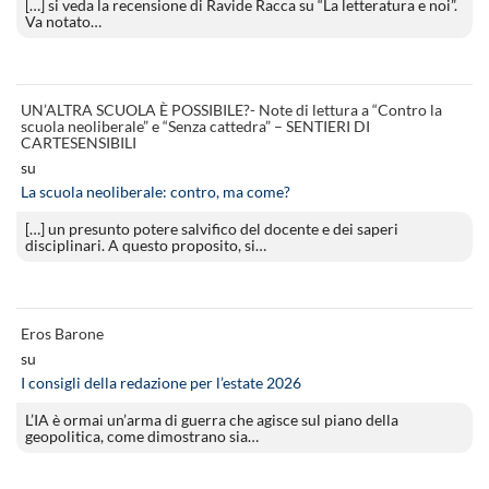
[…] si veda la recensione di Ravide Racca su “La letteratura e noi”.
Va notato…
UN’ALTRA SCUOLA È POSSIBILE?- Note di lettura a “Contro la
scuola neoliberale” e “Senza cattedra” – SENTIERI DI
CARTESENSIBILI
su
La scuola neoliberale: contro, ma come?
[…] un presunto potere salvifico del docente e dei saperi
disciplinari. A questo proposito, si…
Eros Barone
su
I consigli della redazione per l’estate 2026
L’IA è ormai un’arma di guerra che agisce sul piano della
geopolitica, come dimostrano sia…