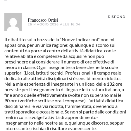
RISPONDI
Francesco Ortisi
26 MAGGIO 2026 ALLE 16:04
Il dibattito sulla bozza della “Nuove Indicazioni” non mi
appasiona, per un’unica ragione: qualunque discorso sui
contenuti da porre al centro dell’attività didattica, con le
relative abilità e competenze da acquisire non può
prescindere dal considerare il numero di ore effettive di
lavoro in classe. Ogni insegnante sa bene che nelle scuole
superiori (Licei, Istituti tecnici, Professionali) il tempo reale
dedicato alle attività disciplinari si è sensibilmente ridotto.
Nella mia esperienza di insegnante in un liceo, delle 132 ore
previste per l’insegnamento di lingua e letturatura italiana, a
fine anno quelle effettivamente svolte non superano mai le
90 ore (verifiche scritte e orali comprese). L’attività didattica
disciplinare si è via via ridotta, frammentata, divenendo a
tratti sporadica e occasionale. Se non si parte dalle condizioni
reali in cui si svolge l’attività di apprendimento-
insegnamento nelle nostre aule, qualunque discorso, seppur
interessante, rischia di risultare evanenscente.