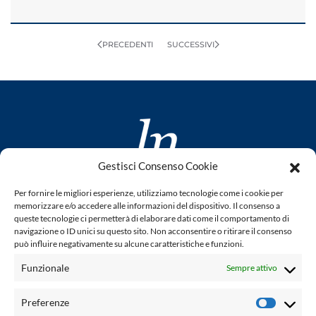
PRECEDENTI
SUCCESSIVI
Gestisci Consenso Cookie
www.laletteraturaenoi.it
Per fornire le migliori esperienze, utilizziamo tecnologie come i cookie per
fondato da Romano Luperini
memorizzare e/o accedere alle informazioni del dispositivo. Il consenso a
queste tecnologie ci permetterà di elaborare dati come il comportamento di
Questo blog non rappresenta una testata giornalistica in
navigazione o ID unici su questo sito. Non acconsentire o ritirare il consenso
può influire negativamente su alcune caratteristiche e funzioni.
quanto viene aggiornato senza alcuna periodicità. Non può
pertanto considerarsi un prodotto editoriale ai sensi della
Funzionale
Sempre attivo
legge n° 62 del 7.03.2001. L'autore non è responsabile per
quanto pubblicato dai lettori nei commenti ad ogni post.
Preferenze
Prefere