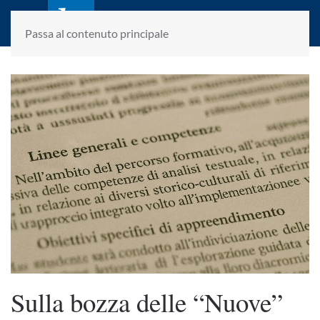
laletteraturaenoi.it
fondato da Romano Luperini
Passa al contenuto principale
Sulla bozza delle “Nuove”