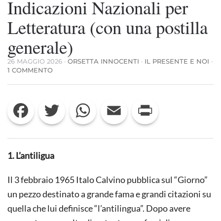
Indicazioni Nazionali per
Letteratura (con una postilla
generale)
26 MAGGIO 2026
·
ORSETTA INNOCENTI
·
IL PRESENTE E NOI
·
SU
1 COMMENTO
SULLA
BOZZA
DELLE
Facebook
Twitter
WhatsApp
Email
Print
“NUOVE”
INDICAZIONI
NAZIONALI
PER
LETTERATURA
(CON
1. L’antiligua
UNA
POSTILLA
GENERALE)
Il 3 febbraio 1965 Italo Calvino pubblica sul “Giorno”
un pezzo destinato a grande fama e grandi citazioni su
quella che lui definisce “l’antilingua”. Dopo avere