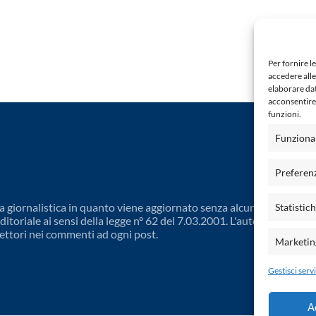
Per fornire l
accedere alle
elaborare da
acconsentire 
funzioni.
Funziona
Preferen
 giornalistica in quanto viene aggiornato senza alcuna periodicit
Statistic
toriale ai sensi della legge n° 62 del 7.03.2001. L'autore non è
ettori nei commenti ad ogni post.
Marketin
Gestisci servi
A