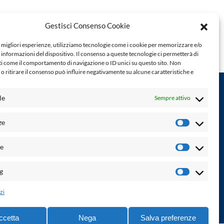
Gestisci Consenso Cookie
e migliori esperienze, utilizziamo tecnologie come i cookie per memorizzare e/o
 informazioni del dispositivo. Il consenso a queste tecnologie ci permetterà di
ti come il comportamento di navigazione o ID unici su questo sito. Non
o ritirare il consenso può influire negativamente su alcune caratteristiche e
le
Sempre attivo
Powered by:
ze
Preferenz
Palumbo Editore Divisione Digitale
http://www.palumboeditore.it
à. Non
he
email:
letteraturaenoi.redazione@gmail.com
Statistich
Responsabile web: Vincenzo Patricolo
g
Marketin
Grafica e web:
Salvatore Leto
zi
ccetta
Nega
Salva preferenze