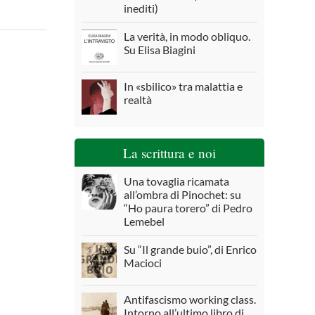
inediti)
La verità, in modo obliquo.
Su Elisa Biagini
In «sbilico» tra malattia e
realtà
La scrittura e noi
Una tovaglia ricamata
all’ombra di Pinochet: su
“Ho paura torero” di Pedro
Lemebel
Su “Il grande buio”, di Enrico
Macioci
Antifascismo working class.
Intorno all’ultimo libro di