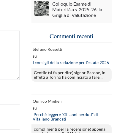
Colloquio Esame di
Maturità a.s. 2025-26: la
Griglia di Valutazione
Commenti recenti
Stefano Rossetti
su
I consigli della redazione per l’estate 2026
Gentile (si fa per dire) signor Barone, in
effetti a Torino ha cominciato a fare…
Quirico Migheli
su
Perché leggere “Gli anni perduti” di
Vitaliano Brancati
complimenti per la recensione! appena