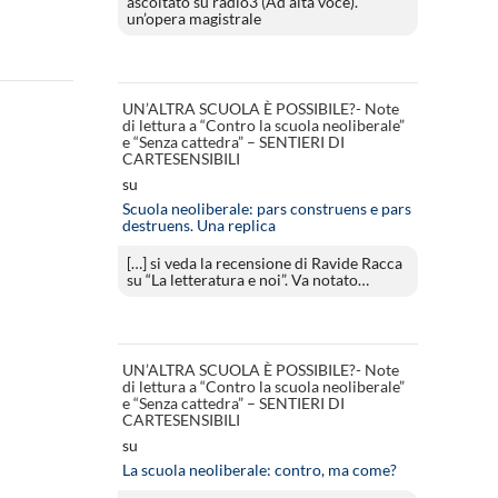
ascoltato su radio3 (Ad alta voce).
un’opera magistrale
UN’ALTRA SCUOLA È POSSIBILE?- Note
di lettura a “Contro la scuola neoliberale”
e “Senza cattedra” – SENTIERI DI
CARTESENSIBILI
su
Scuola neoliberale: pars construens e pars
destruens. Una replica
[…] si veda la recensione di Ravide Racca
su “La letteratura e noi”. Va notato…
UN’ALTRA SCUOLA È POSSIBILE?- Note
di lettura a “Contro la scuola neoliberale”
e “Senza cattedra” – SENTIERI DI
CARTESENSIBILI
su
La scuola neoliberale: contro, ma come?