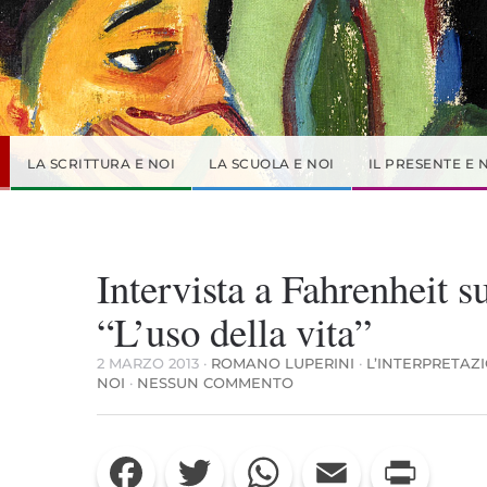
LA SCRITTURA E NOI
LA SCUOLA E NOI
IL PRESENTE E 
Intervista a Fahrenheit s
“L’uso della vita”
2 MARZO 2013
·
ROMANO LUPERINI
·
L’INTERPRETAZ
SU
NOI
·
NESSUN COMMENTO
INTERVISTA
A
FAHRENHEIT
Facebook
Twitter
WhatsApp
Email
Print
SU
“L’USO