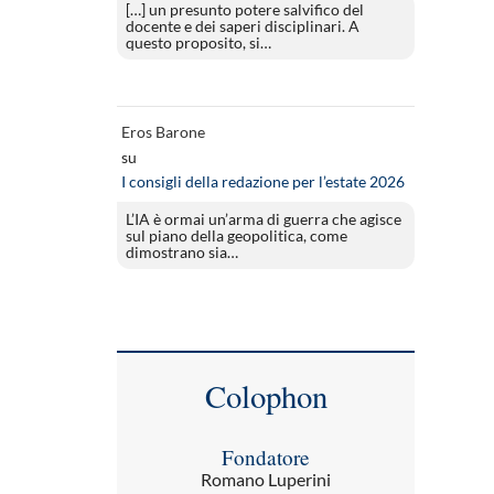
[…] un presunto potere salvifico del
docente e dei saperi disciplinari. A
questo proposito, si…
Eros Barone
su
I consigli della redazione per l’estate 2026
L’IA è ormai un’arma di guerra che agisce
sul piano della geopolitica, come
dimostrano sia…
Colophon
Fondatore
Romano Luperini