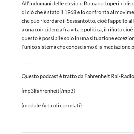
All’indomani delle elezioni Romano Luperini disc
di ciò che è stato il 1968 e lo confronta al movimen
che può ricordare il Sessantotto, cioè l’appello a
a una coincidenza fra vita e politica, il rifiuto ci
questo è possibile solo in una situazione eccezio
l’unico sistema che conosciamo è la mediazione po
______
Questo podcast è tratto da Fahrenheit Rai-Radio 
{mp3}fahrenheit{/mp3}
{module Articoli correlati}