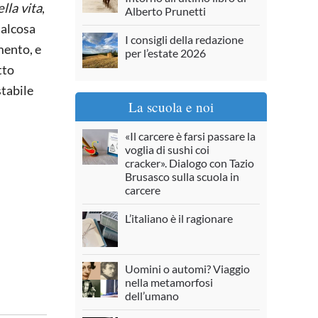
lla vita
,
Alberto Prunetti
qualcosa
I consigli della redazione
mento, e
per l’estate 2026
tto
stabile
La scuola e noi
«Il carcere è farsi passare la
voglia di sushi coi
cracker». Dialogo con Tazio
Brusasco sulla scuola in
carcere
L’italiano è il ragionare
Uomini o automi? Viaggio
nella metamorfosi
dell’umano