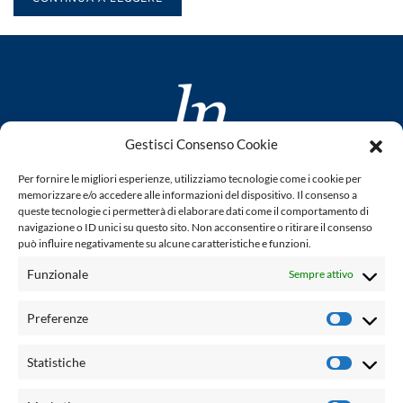
Gestisci Consenso Cookie
www.laletteraturaenoi.it
Per fornire le migliori esperienze, utilizziamo tecnologie come i cookie per
fondato da Romano Luperini
memorizzare e/o accedere alle informazioni del dispositivo. Il consenso a
queste tecnologie ci permetterà di elaborare dati come il comportamento di
Questo blog non rappresenta una testata giornalistica in
navigazione o ID unici su questo sito. Non acconsentire o ritirare il consenso
può influire negativamente su alcune caratteristiche e funzioni.
quanto viene aggiornato senza alcuna periodicità. Non può
pertanto considerarsi un prodotto editoriale ai sensi della
Funzionale
Sempre attivo
legge n° 62 del 7.03.2001. L'autore non è responsabile per
quanto pubblicato dai lettori nei commenti ad ogni post.
Preferenze
Prefere
Powered by:
Statistiche
Statisti
Palumbo Editore Divisione Digitale
http://www.palumboeditore.it