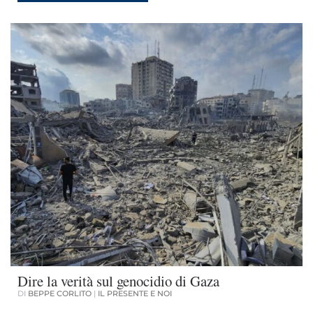
Dire la verità sul genocidio di Gaza
DI
BEPPE CORLITO
|
IL PRESENTE E NOI