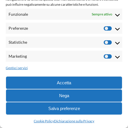
può influire negativamente su alcune caratteristiche e funzioni.
CONTINUA A LEGGERE
Funzionale
Sempre attivo
Preferenze
Prefere
Statistiche
Statisti
Marketing
Marketi
Gestisci servizi
Accetta
Nega
Salva preferenze
Cookie Policy
Dichiarazione sulla Privacy