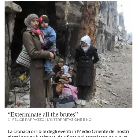
“Exterminate all the brutes”
DI
FELICE RAPPAZZO
|
L’INTERPRETAZIONE E NOI
La cronaca orribile degli eventi in Medio Oriente dei nostri
giorni non può esimerci da riflessioni complesse, pur in un