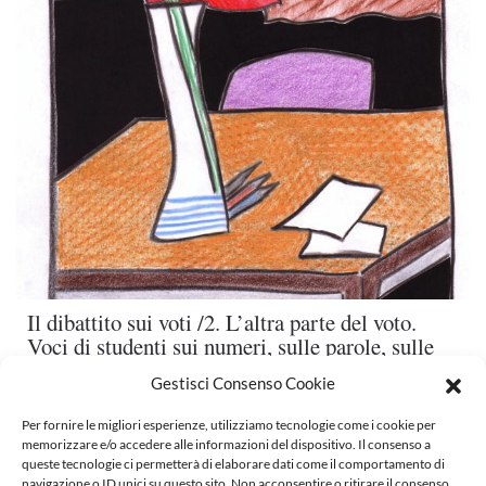
Il dibattito sui voti /2. L’altra parte del voto.
Voci di studenti sui numeri, sulle parole, sulle
emozioni
Gestisci Consenso Cookie
DI
STEFANO ROSSETTI
|
LA SCUOLA E NOI
Per fornire le migliori esperienze, utilizziamo tecnologie come i cookie per
Cercando elementi per definire la valutazione di Italiano al
memorizzare e/o accedere alle informazioni del dispositivo. Il consenso a
termine del trimestre, in una quinta che conosco solo da
queste tecnologie ci permetterà di elaborare dati come il comportamento di
pochi mesi, ho proposto alla c…
navigazione o ID unici su questo sito. Non acconsentire o ritirare il consenso