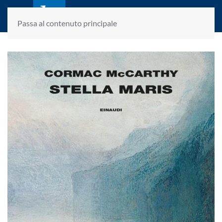
laletteraturaenoi.it
fondato da Romano Luperini
Passa al contenuto principale