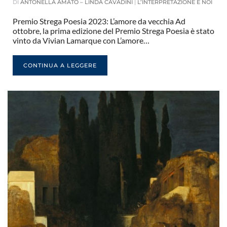
DI
ANTONELLA AMATO – LINDA CAVADINI
|
L’INTERPRETAZIONE E NOI
Premio Strega Poesia 2023: L’amore da vecchia Ad
ottobre, la prima edizione del Premio Strega Poesia è stato
vinto da Vivian Lamarque con L’amore…
CONTINUA A LEGGERE