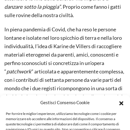
danzare sotto la pioggia”
. Proprio come fanno i gatti
sulle rovine della nostra civiltà.
In piena pandemia di Covid, che ha reso le persone
lontane e isolate nel loro spicchio di terra e nella loro
individualità, l’idea di Karine de Villers di raccogliere
materiali eterogenei da parenti, amici, conoscenti e
perfino sconosciuti si concretizza in un’opera
“
patchwork
” articolata e apparentemente complessa,
con i contributi di settanta persone da varie parti del
mondo che i due registi ricompongono in una sorta di
desiderio iconico che riavvicina le vite di tutti, perché
Gestisci Consenso Cookie
“ogni immagine porta sempre in sé il ritratto intimo di
chi l’ha creata”.
Isole
(2021) diventa così una raccolta
Per fornire le migliori esperienze, utilizziamo tecnologie come i cookie per
memorizzare e/o accedere alle informazioni del dispositivo. Il consenso a
variegata e a suo modo armoniosa di pagine a volte
queste tecnologie ci permetterà di elaborare dati come il comportamento di
navigazione o ID unici su questo sito. Non acconsentire o ritirare il consenso