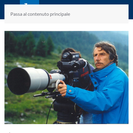
laletteraturaenoi.it
fondato da Romano Luperini
Passa al contenuto principale