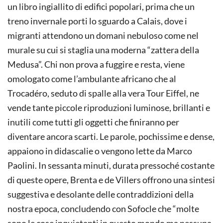
un libro ingiallito di edifici popolari, prima che un
treno invernale porti lo sguardo a Calais, dove i
migranti attendono un domani nebuloso come nel
murale su cui si staglia una moderna “zattera della
Medusa”. Chi non prova a fuggire e resta, viene
omologato come l’ambulante africano che al
Trocadéro, seduto di spalle alla vera Tour Eiffel, ne
vende tante piccole riproduzioni luminose, brillanti e
inutili come tutti gli oggetti che finiranno per
diventare ancora scarti. Le parole, pochissime e dense,
appaiono in didascalie o vengono lette da Marco
Paolini. In sessanta minuti, durata pressoché costante
di queste opere, Brenta e de Villers offrono una sintesi
suggestiva e desolante delle contraddizioni della
nostra epoca, concludendo con Sofocle che “molte
sono le cose inquietanti in questo mondo ma nessuna