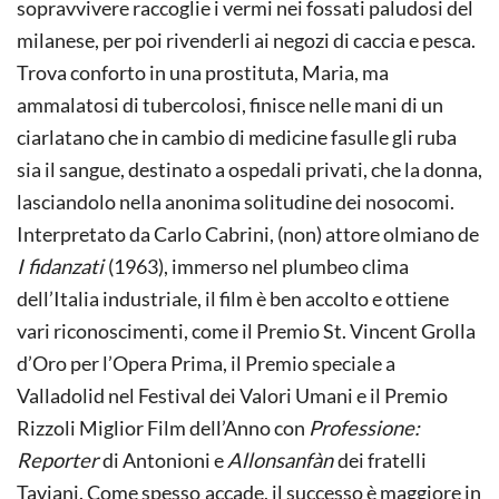
sopravvivere raccoglie i vermi nei fossati paludosi del
milanese, per poi rivenderli ai negozi di caccia e pesca.
Trova conforto in una prostituta, Maria, ma
ammalatosi di tubercolosi, finisce nelle mani di un
ciarlatano che in cambio di medicine fasulle gli ruba
sia il sangue, destinato a ospedali privati, che la donna,
lasciandolo nella anonima solitudine dei nosocomi.
Interpretato da Carlo Cabrini, (non) attore olmiano de
I fidanzati
(1963), immerso nel plumbeo clima
dell’Italia industriale,
il film è ben accolto e ottiene
vari riconoscimenti, come il Premio St. Vincent Grolla
d’Oro per l’Opera Prima, il Premio speciale a
Valladolid nel Festival dei Valori Umani e il Premio
Rizzoli Miglior Film dell’Anno con
Professione:
Reporter
di Antonioni e
Allonsanfàn
dei fratelli
Taviani. Come spesso
accade, il successo è maggiore in