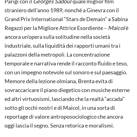
Parigi con il
Georges Sadoul
quale miglior film
straniero dell’anno 1989, nonché a Ginevra con il
Grand Prix International “Stars de Demain” a Sabina
Regazzi per la Migliore Attrice Esordiente –
Maicol
è
ancora un’opera sulla solitudine nella società
industriale, sulla liquidità dei rapporti umani tra i
palazzoni della metropoli. La concentrazione
temporale e narrativa rende il racconto fluido e teso,
con un impegno notevole sul sonoro e sul paesaggio.
Memore della lezione olmiana, Brenta evita di
sovraccaricare il piano diegetico con musiche esterne
ed altri virtuosismi, lasciando che la realtà “accada”
sotto gli occhi nostri e di Maicol, in una sorta di
reportage di valore antroposociologico che ancora
oggi lascia il segno. Senza retorica e moralismi.