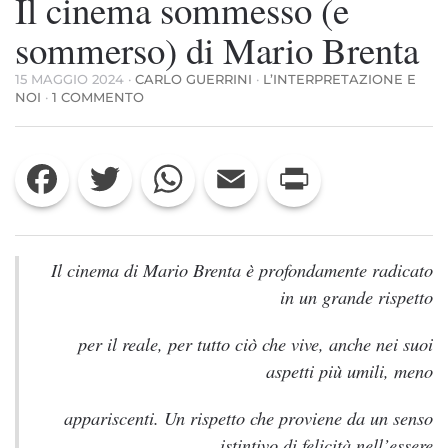
Il cinema sommesso (e
sommerso) di Mario Brenta
15 MAGGIO 2024
·
CARLO GUERRINI
·
L’INTERPRETAZIONE E
SU
NOI
·
1 COMMENTO
IL
CINEMA
SOMMESSO
Facebook
Twitter
WhatsApp
Email
Print
(E
SOMMERSO)
DI
MARIO
BRENTA
Il cinema di Mario Brenta è profondamente radicato
in un grande rispetto
per il reale, per tutto ciò che vive, anche nei suoi
aspetti più umili, meno
appariscenti. Un rispetto che proviene da un senso
istintivo di felicità nell’essere