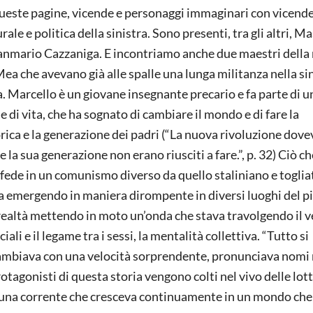
ueste pagine, vicende e personaggi immaginari con vicende
rale e politica della sinistra. Sono presenti, tra gli altri, 
anmario Cazzaniga. E incontriamo anche due maestri della
Mea che avevano già alle spalle una lunga militanza nella sin
ra. Marcello è un giovane insegnante precario e fa parte di u
e di vita, che ha sognato di cambiare il mondo e di fare la
torica e la generazione dei padri (“La nuova rivoluzione dove
 la sua generazione non erano riusciti a fare.”, p. 32) Ciò ch
la fede in un comunismo diverso da quello staliniano e toglia
va emergendo in maniera dirompente in diversi luoghi del p
realtà mettendo in moto un’onda che stava travolgendo il 
li e il legame tra i sessi, la mentalità collettiva. “Tutto si
 cambiava con una velocità sorprendente, pronunciava nomi
otagonisti di questa storia vengono colti nel vivo delle lott
a una corrente che cresceva continuamente in un mondo che