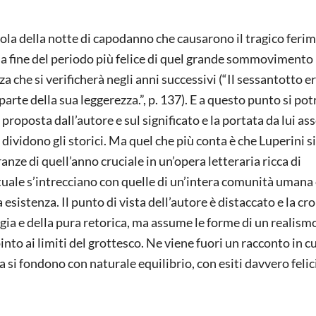
ussola della notte di capodanno che causarono il tragico feri
a fine del periodo più felice di quel grande sommovimento 
za che si verificherà negli anni successivi (“Il sessantotto er
parte della sua leggerezza.”, p. 137). E a questo punto si po
proposta dall’autore e sul significato e la portata da lui a
ividono gli storici. Ma quel che più conta è che Luperini s
eranze di quell’anno cruciale in un’opera letteraria ricca di
ttuale s’intrecciano con quelle di un’intera comunità umana
esistenza. Il punto di vista dell’autore è distaccato e la cr
lgia e della pura retorica, ma assume le forme di un realism
nto ai limiti del grottesco. Ne viene fuori un racconto in cu
ia si fondono con naturale equilibrio, con esiti davvero felic