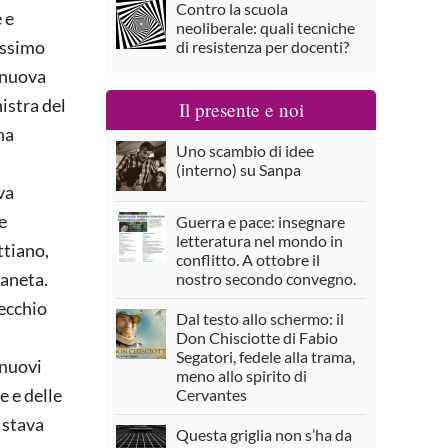
Contro la scuola
 e
neoliberale: quali tecniche
Massimo
di resistenza per docenti?
 nuova
istra del
Il presente e noi
na
Uno scambio di idee
(interno) su Sanpa
va
e
Guerra e pace: insegnare
letteratura nel mondo in
ttiano,
conflitto. A ottobre il
ianeta.
nostro secondo convegno.
vecchio
Dal testo allo schermo: il
Don Chisciotte di Fabio
Segatori, fedele alla trama,
 nuovi
meno allo spirito di
e e delle
Cervantes
 stava
Questa griglia non s’ha da