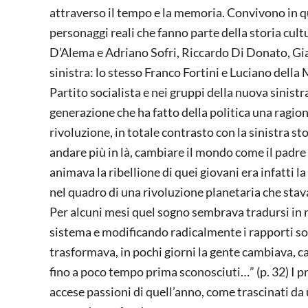
attraverso il tempo e la memoria. Convivono in q
personaggi reali che fanno parte della storia cultu
D’Alema e Adriano Sofri, Riccardo Di Donato, Gi
sinistra: lo stesso Franco Fortini e Luciano della 
Partito socialista e nei gruppi della nuova sinist
generazione che ha fatto della politica una ragion
rivoluzione, in totale contrasto con la sinistra s
andare più in là, cambiare il mondo come il padre e
animava la ribellione di quei giovani era infatti 
nel quadro di una rivoluzione planetaria che sta
Per alcuni mesi quel sogno sembrava tradursi in 
sistema e modificando radicalmente i rapporti socia
trasformava, in pochi giorni la gente cambiava,
fino a poco tempo prima sconosciuti…” (p. 32) I pr
accese passioni di quell’anno, come trascinati d