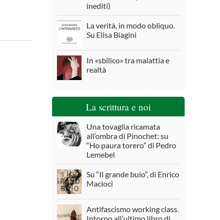
inediti)
La verità, in modo obliquo.
Su Elisa Biagini
In «sbilico» tra malattia e
realtà
La scrittura e noi
Una tovaglia ricamata
all’ombra di Pinochet: su
“Ho paura torero” di Pedro
Lemebel
Su “Il grande buio”, di Enrico
Macioci
Antifascismo working class.
Intorno all’ultimo libro di