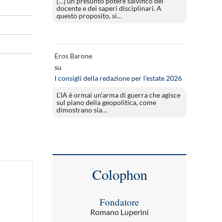
[…] un presunto potere salvifico del
docente e dei saperi disciplinari. A
questo proposito, si…
Eros Barone
su
I consigli della redazione per l’estate 2026
L’IA è ormai un’arma di guerra che agisce
sul piano della geopolitica, come
dimostrano sia…
Colophon
Fondatore
Romano Luperini