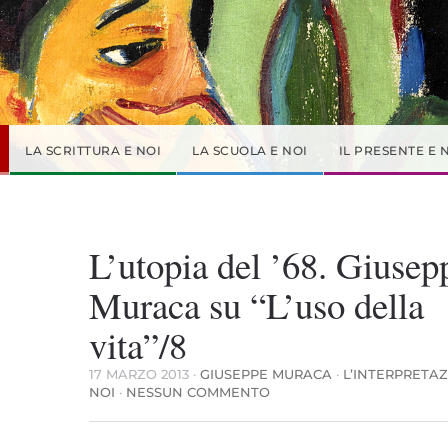
LA SCRITTURA E NOI
LA SCUOLA E NOI
IL PRESENTE E 
L’utopia del ’68. Giusep
Muraca su “L’uso della
vita”/8
17 MARZO 2013
·
GIUSEPPE MURACA
·
L’INTERPRETAZ
SU
NOI
·
NESSUN COMMENTO
L’UTOPIA
DEL
’68.