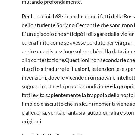
mutando profondamente.
Per Luperini il 68 si concluse con i fatti della B
dello studente Soriano Ceccanti e che sancirono l
E’ un episodio che anticipò il dilagare della violen
ed era finito come se avesse perduto per via gran 
aprire una discussione sul perché della datazione 
alla contestazione.Quest ioni non secondarie che d
riuscito a tradurre le illusioni, le tensioni e le sp
invenzioni, dove le vicende di un giovane intelle
sogna di mutare la propria condizione e la propria 
fatti evita sapientemente la trappola della nosta
limpido e asciutto che in alcuni momenti viene spi
e allegoria, verità e fantasia, autobiografia e stor
originali.