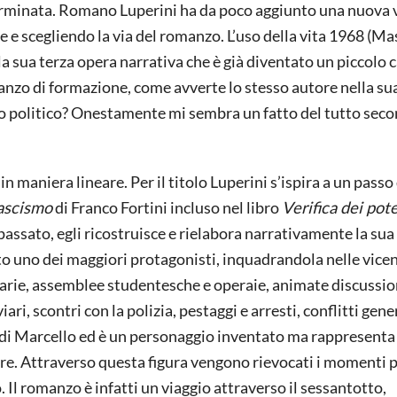
terminata. Romano Luperini ha da poco aggiunto una nuova 
e scegliendo la via del romanzo. L’uso della vita 1968 (Ma
la sua terza opera narrativa che è già diventato un piccolo 
romanzo di formazione, come avverte lo stesso autore nella su
o politico? Onestamente mi sembra un fatto del tutto seco
in maniera lineare. Per il titolo Luperini s’ispira a un passo
fascismo
di Franco Fortini incluso nel libro
Verifica dei pote
passato, egli ricostruisce e rielabora narrativamente la sua
ato uno dei maggiori protagonisti, inquadrandola nelle vice
itarie, assemblee studentesche e operaie, animate discussio
ari, scontri con la polizia, pestaggi e arresti, conflitti gen
 di Marcello ed è un personaggio inventato ma rappresenta 
tore. Attraverso questa figura vengono rievocati i momenti 
o. Il romanzo è infatti un viaggio attraverso il sessantotto,