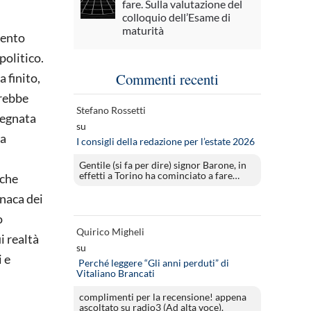
fare. Sulla valutazione del
colloquio dell’Esame di
maturità
mento
politico.
Commenti recenti
a finito,
trebbe
Stefano Rossetti
ssegnata
su
ia
I consigli della redazione per l’estate 2026
Gentile (si fa per dire) signor Barone, in
effetti a Torino ha cominciato a fare…
 che
onaca dei
o
Quirico Migheli
i realtà
su
i e
Perché leggere “Gli anni perduti” di
Vitaliano Brancati
complimenti per la recensione! appena
ascoltato su radio3 (Ad alta voce).