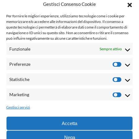
Gestisci Consenso Cookie
www.laletteraturaenoi.it
Per fornire le migliori esperienze, utilizziamo tecnologie come i cookie per
fondato da Romano Luperini
memorizzare e/o accedere alle informazioni del dispositivo. Il consenso a
queste tecnologie ci permetterà di elaborare dati come il comportamento di
Questo blog non rappresenta una testata giornalistica in
navigazione o ID unici su questo sito. Non acconsentire o ritirare il consenso
può influire negativamente su alcune caratteristiche e funzioni.
quanto viene aggiornato senza alcuna periodicità. Non può
pertanto considerarsi un prodotto editoriale ai sensi della
Funzionale
Sempre attivo
legge n° 62 del 7.03.2001. L'autore non è responsabile per
quanto pubblicato dai lettori nei commenti ad ogni post.
Preferenze
Prefere
Powered by:
Statistiche
Statisti
Palumbo Editore Divisione Digitale
http://www.palumboeditore.it
Marketing
Marketi
email:
letteraturaenoi.redazione@gmail.com
Gestisci servizi
Responsabile web: Vincenzo Patricolo
Grafica e web:
Salvatore Leto
Accetta
Nega