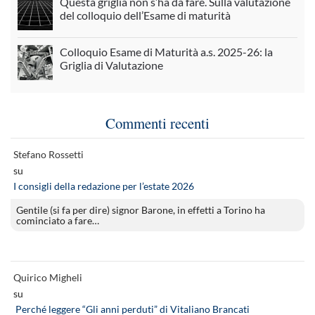
Questa griglia non s’ha da fare. Sulla valutazione
del colloquio dell’Esame di maturità
Colloquio Esame di Maturità a.s. 2025-26: la
Griglia di Valutazione
Commenti recenti
Stefano Rossetti
su
I consigli della redazione per l’estate 2026
Gentile (si fa per dire) signor Barone, in effetti a Torino ha
cominciato a fare…
Quirico Migheli
su
Perché leggere “Gli anni perduti” di Vitaliano Brancati