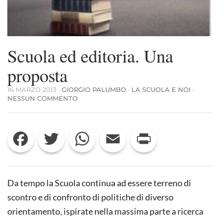
Scuola ed editoria. Una
proposta
16 MARZO 2013
·
GIORGIO PALUMBO
·
LA SCUOLA E NOI
·
SU
NESSUN COMMENTO
SCUOLA
ED
EDITORIA.
Facebook
Twitter
WhatsApp
Email
Print
UNA
PROPOSTA
Da tempo la Scuola continua ad essere terreno di
scontro e di confronto di politiche di diverso
orientamento, ispirate nella massima parte a ricerca