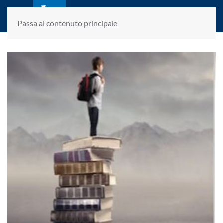
laletteraturaenoi.it
fondato da Romano Luperini
Passa al contenuto principale