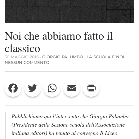
Noi che abbiamo fatto il
classico
30 MAGGIO 2016
·
GIORGIO PALUMBO
·
LA SCUOLA E NOI
·
SU
NESSUN COMMENTO
NOI
CHE
ABBIAMO
Facebook
Twitter
WhatsApp
Email
Print
FATTO
IL
CLASSICO
Pubblichiamo qui l’intervento che Giorgio Palumbo
(Presidente della Sezione scuola dell’Associazione
italiana editori) ha tenuto al convegno
Il Liceo