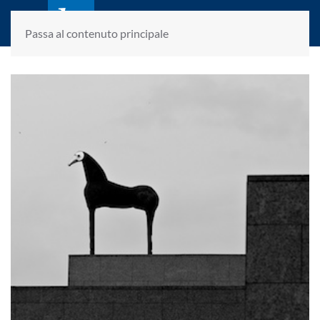
laletteraturaenoi.it
fondato da Romano Luperini
Passa al contenuto principale