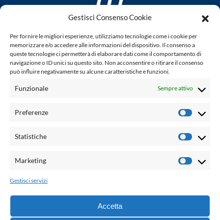
Gestisci Consenso Cookie
www.laletteraturaenoi.it
Per fornire le migliori esperienze, utilizziamo tecnologie come i cookie per
fondato da Romano Luperini
memorizzare e/o accedere alle informazioni del dispositivo. Il consenso a
queste tecnologie ci permetterà di elaborare dati come il comportamento di
Questo blog non rappresenta una testata giornalistica in
navigazione o ID unici su questo sito. Non acconsentire o ritirare il consenso
può influire negativamente su alcune caratteristiche e funzioni.
quanto viene aggiornato senza alcuna periodicità. Non può
pertanto considerarsi un prodotto editoriale ai sensi della
Funzionale
Sempre attivo
legge n° 62 del 7.03.2001. L'autore non è responsabile per
quanto pubblicato dai lettori nei commenti ad ogni post.
Preferenze
Prefere
Powered by:
Statistiche
Statisti
Palumbo Editore Divisione Digitale
http://www.palumboeditore.it
Marketing
Marketi
email:
letteraturaenoi.redazione@gmail.com
Gestisci servizi
Responsabile web: Vincenzo Patricolo
Grafica e web:
Salvatore Leto
Accetta