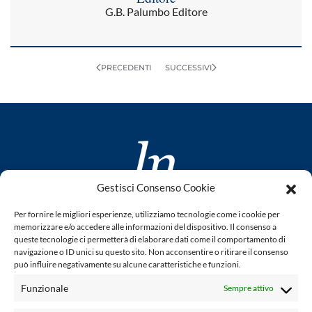
G.B. Palumbo Editore
PRECEDENTI
SUCCESSIVI
Gestisci Consenso Cookie
www.laletteraturaenoi.it
Per fornire le migliori esperienze, utilizziamo tecnologie come i cookie per
fondato da Romano Luperini
memorizzare e/o accedere alle informazioni del dispositivo. Il consenso a
queste tecnologie ci permetterà di elaborare dati come il comportamento di
Questo blog non rappresenta una testata giornalistica in
navigazione o ID unici su questo sito. Non acconsentire o ritirare il consenso
può influire negativamente su alcune caratteristiche e funzioni.
quanto viene aggiornato senza alcuna periodicità. Non può
pertanto considerarsi un prodotto editoriale ai sensi della
Funzionale
Sempre attivo
legge n° 62 del 7.03.2001. L'autore non è responsabile per
quanto pubblicato dai lettori nei commenti ad ogni post.