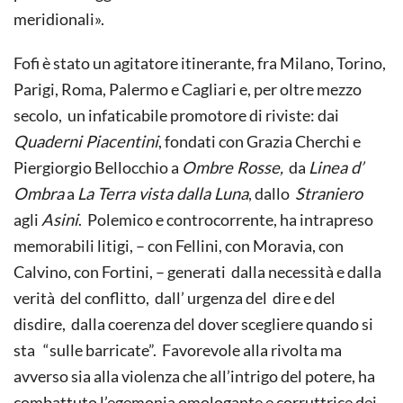
meridionali».
Fofi è stato un agitatore itinerante, fra Milano, Torino,
Parigi, Roma, Palermo e Cagliari e, per oltre mezzo
secolo, un infaticabile promotore di riviste: dai
Quaderni Piacentini
, fondati con Grazia Cherchi e
Piergiorgio Bellocchio a
Ombre Rosse,
da
Linea d’
Ombra
a
La Terra vista dalla Luna
, dallo
Straniero
agli
Asini
. Polemico e controcorrente, ha intrapreso
memorabili litigi, – con Fellini, con Moravia, con
Calvino, con Fortini, – generati dalla necessità e dalla
verità del conflitto, dall’ urgenza del dire e del
disdire, dalla coerenza del dover scegliere quando si
sta “sulle barricate”. Favorevole alla rivolta ma
avverso sia alla violenza che all’intrigo del potere, ha
combattuto l’egemonia omologante e corruttrice dei