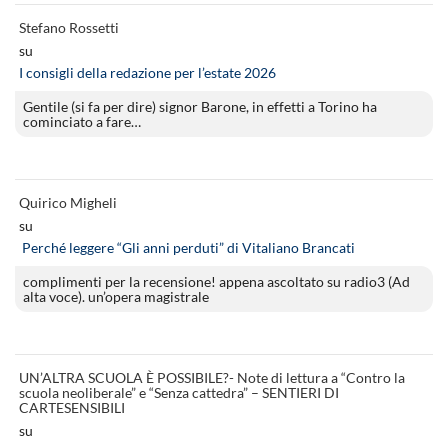
Stefano Rossetti
su
I consigli della redazione per l’estate 2026
Gentile (si fa per dire) signor Barone, in effetti a Torino ha
cominciato a fare…
Quirico Migheli
su
Perché leggere “Gli anni perduti” di Vitaliano Brancati
complimenti per la recensione! appena ascoltato su radio3 (Ad
alta voce). un’opera magistrale
UN’ALTRA SCUOLA È POSSIBILE?- Note di lettura a “Contro la
scuola neoliberale” e “Senza cattedra” – SENTIERI DI
CARTESENSIBILI
su