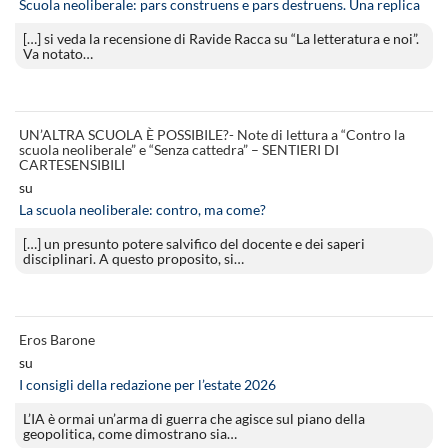
Scuola neoliberale: pars construens e pars destruens. Una replica
[…] si veda la recensione di Ravide Racca su “La letteratura e noi”.
Va notato…
UN’ALTRA SCUOLA È POSSIBILE?- Note di lettura a “Contro la
scuola neoliberale” e “Senza cattedra” – SENTIERI DI
CARTESENSIBILI
su
La scuola neoliberale: contro, ma come?
[…] un presunto potere salvifico del docente e dei saperi
disciplinari. A questo proposito, si…
Eros Barone
su
I consigli della redazione per l’estate 2026
L’IA è ormai un’arma di guerra che agisce sul piano della
geopolitica, come dimostrano sia…