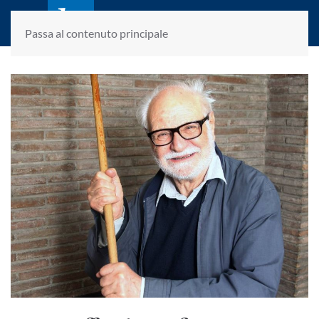
laletteraturaenoi.it
fondato da Romano Luperini
Passa al contenuto principale