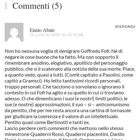
Commenti (5)
RISPONDI
Ennio Abate
13 LUGLIO 2025 ALLE 15:08
Non ho nessuna voglia di denigrare Goffredo Fofi. Né di
negare le cose buone che ha fatto. Ma non sopporto il
rimembrare anodino, elogiativo, apolitico del personaggio
pubblico, che si è scatenato alla notizia della sua morte. Piace,
a quanto vedo, quasi a tutti. (Com’è capitato a Pasolini, come
capitò a Gramsci). Ho letto tantissimi ricordi personali,
troppo personali. Che tacciono o sorvolano o ignorano il
contesto in cui Fofi ha agito e su quello in cui ci troviamo
adesso. O che dimenticano i suoi (e nostri) limiti politici, le
sue (e nostre) approssimazioni, il suo – sì – anticomunismo
da pentito, che per me resta ancora una cartina di tornasole
per giudicare la coerenza e il valore di un intellettuale.
Pentito quasi come Bertinotti e tanti ex.
Lascio perdere certi commenti che mettono nello stesso
minestrone Quaderni Rossi, Quaderni piacentini, Danilo
Dolci, la mensa popolare di Napoli, Ombre rosse o Linea