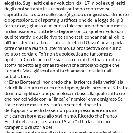
elogiato. Sugli esiti delle rivoluzioni dal ’17 in poi e sugli esiti
degli anni settanta le sue posizioni sono controverse. E
soprattutto lo stato delle cose (il grado di ingiustizia, di morte
e oppressione, e di aperta giustificazione della legge del più
forte) è oggi giunto a un punto tale che urgerebbe una messa
in discussione di tutte le categorie con cui quelle rivoluzioni ,
quei tentativi e quelle rivolte sono stati condannati all’oblio,
all’inesistenza e alla caricatura. In effetti Gaza è un’allegoria
oltre che una realtà di sterminio. La prospettiva con cui ho
voluto ricordare Fofi non è apologetica né tantomeno
apolitica. Credo però che sia stato un intellettuale di altra
stoffa rispetto ai giornalisti-servi che circolano oggi e che
Edoarda Masi già vent’anni fa chiamava “‘intellettuali-
pubblicitari”.
@ Enea Bontempi: non credo che “la ricerca della verità” sia
riducibile a pura retorica né ad apologia del presente. Si tratta
di una semplificazione pericolosa in base alla quale tutto ciò
che non coincide con la “linea” è “nemico” e va denigrato Se
tra le nostre macerie vi sarà un seme di rinascita
dell’opposizione di classe, non potrà prescindere da una
critica non borghese allo stalinismo. Ricordo che Franco
Fortini nella sua “La statua di Stalin” ci ha lasciato un
compendio di storia del
Novecento dal punto di vista di un marxismo antistalinista