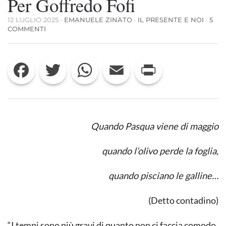
Per Goffredo Fofi
12 LUGLIO 2025
·
EMANUELE ZINATO
·
IL PRESENTE E NOI
·
5
SU
COMMENTI
PER
GOFFREDO
FOFI
Facebook
Twitter
WhatsApp
Email
Print
Quando Pasqua viene di maggio
quando l’olivo perde la foglia,
quando pisciano le galline…
(Detto contadino)
“I tempi sono più gravi di quanto non ci faccia comodo