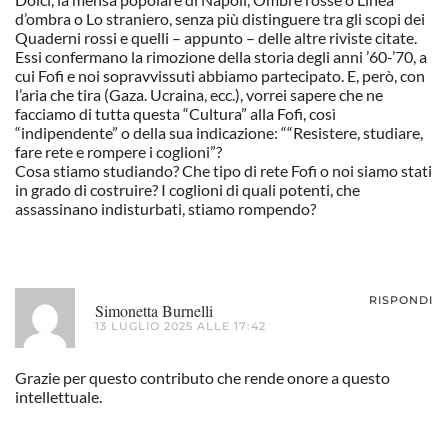
d’ombra o Lo straniero, senza più distinguere tra gli scopi dei
Quaderni rossi e quelli – appunto – delle altre riviste citate.
Essi confermano la rimozione della storia degli anni ’60-’70, a
cui Fofi e noi sopravvissuti abbiamo partecipato. E, però, con
l’aria che tira (Gaza. Ucraina, ecc.), vorrei sapere che ne
facciamo di tutta questa “Cultura” alla Fofi, così
“indipendente” o della sua indicazione: ““Resistere, studiare,
fare rete e rompere i coglioni”?
Cosa stiamo studiando? Che tipo di rete Fofi o noi siamo stati
in grado di costruire? I coglioni di quali potenti, che
assassinano indisturbati, stiamo rompendo?
RISPONDI
Simonetta Burnelli
13 LUGLIO 2025 ALLE 17:42
Grazie per questo contributo che rende onore a questo
intellettuale.