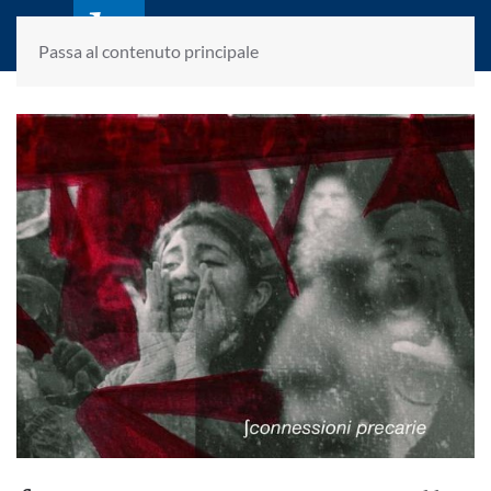
laletteraturaenoi.it
fondato da Romano Luperini
Passa al contenuto principale