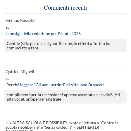
Commenti recenti
Stefano Rossetti
su
I consigli della redazione per l’estate 2026
Gentile (si fa per dire) signor Barone, in effetti a Torino ha
cominciato a fare…
Quirico Migheli
su
Perché leggere “Gli anni perduti” di Vitaliano Brancati
complimenti per la recensione! appena ascoltato su radio3 (Ad
alta voce). un’opera magistrale
UN’ALTRA SCUOLA È POSSIBILE?- Note di lettura a “Contro la
scuola neoliberale” e “Senza cattedra” – SENTIERI DI