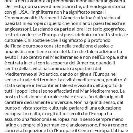
dire la netta volontà di predominio mondiale dell’anglosfera.
Del resto, non si deve dimenticare che, oltre ai legami storici
con gli USA, l’Inghilterra non ha significato senza il
Commonwealth. Parimenti, l’America latina è più vicina ai
paesi latini europei di quello che non siano i paesi tedeschi e
anglosassoni. Lasciando da parte allora il criterio geografico,
resta da vedere se l’Europa si possa definire un’unità storica e
culturale. Chi sostiene che il significato più profondo
dell’ideale europeo consiste nella tradizione classica e
umanistica non tiene conto del fatto che tale tradizione ha
avuto il suo centro nel Mediterraneo e non nell’Europa, e che
è entrata in crisi con la scoperta dell’America, quando il
centro della civiltà ha cominciato a spostarsi dal
Mediterraneo all’Atlantico, dando origine all’Europa nel
senso attuale del termine. La civiltà mediterranea, peraltro, è
stata sempre intercontinentale ed è vissuta dell’apporto di
tutti i popoli che si sono affacciati nel Mar Mediterraneo. La
nostra tradizione culturale e civile è stata fin dalle origini di
carattere decisamente universale. Non ha quindi senso, dal
punto di vista storico-culturale, parlare di una educazione
europea. In realtà, è negli ultimi secoli che l’Europa ha
assunto una fisionomia europea, ma in senso sempre meno
latino e sempre più germanico e anglosassone, fino a rendere
concreta l’equazione tra l’Europa e il Centro-Europa. L’attuale