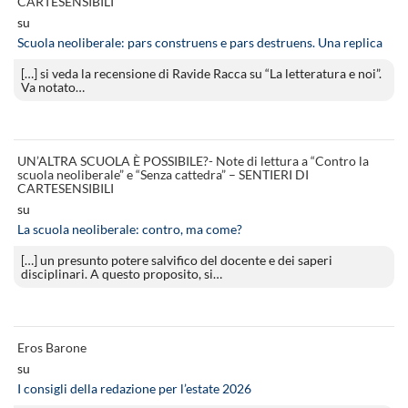
CARTESENSIBILI
su
Scuola neoliberale: pars construens e pars destruens. Una replica
[…] si veda la recensione di Ravide Racca su “La letteratura e noi”.
Va notato…
UN’ALTRA SCUOLA È POSSIBILE?- Note di lettura a “Contro la
scuola neoliberale” e “Senza cattedra” – SENTIERI DI
CARTESENSIBILI
su
La scuola neoliberale: contro, ma come?
[…] un presunto potere salvifico del docente e dei saperi
disciplinari. A questo proposito, si…
Eros Barone
su
I consigli della redazione per l’estate 2026