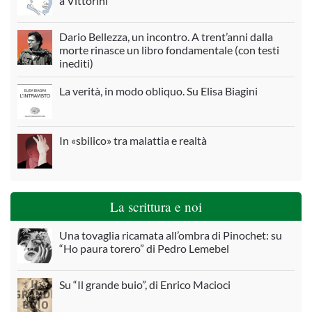
a Vittorini
Dario Bellezza, un incontro. A trent’anni dalla
morte rinasce un libro fondamentale (con testi
inediti)
La verità, in modo obliquo. Su Elisa Biagini
In «sbilico» tra malattia e realtà
La scrittura e noi
Una tovaglia ricamata all’ombra di Pinochet: su
“Ho paura torero” di Pedro Lemebel
Su “Il grande buio”, di Enrico Macioci