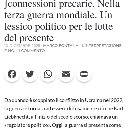
ʃconnessioni precarie, Nella
terza guerra mondiale. Un
lessico politico per le lotte
del presente
10 DICEMBRE 2025
·
MARCO FONTANA
·
L’INTERPRETAZIONE
SU
E NOI
·
1 COMMENTO
ƩCONNESSIONI
PRECARIE,
NELLA
Facebook
Twitter
WhatsApp
Email
Print
TERZA
GUERRA
MONDIALE.
UN
LESSICO
POLITICO
Da quando è scoppiato il conflitto in Ucraina nel 2022,
PER
LE
la guerra è tornata ad essere diffusamente ciò che Karl
LOTTE
Liebknecht, all’inizio del secolo scorso, chiamava un
DEL
PRESENTE
«regolatore politico». Oggi la guerra si presenta come