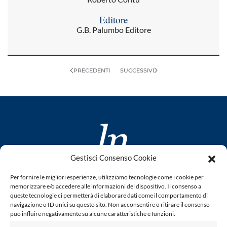
Editore
G.B. Palumbo Editore
PRECEDENTI
SUCCESSIVI
Gestisci Consenso Cookie
www.laletteraturaenoi.it
Per fornire le migliori esperienze, utilizziamo tecnologie come i cookie per
fondato da Romano Luperini
memorizzare e/o accedere alle informazioni del dispositivo. Il consenso a
queste tecnologie ci permetterà di elaborare dati come il comportamento di
Questo blog non rappresenta una testata giornalistica in
navigazione o ID unici su questo sito. Non acconsentire o ritirare il consenso
può influire negativamente su alcune caratteristiche e funzioni.
quanto viene aggiornato senza alcuna periodicità. Non può
pertanto considerarsi un prodotto editoriale ai sensi della