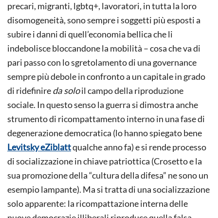
precari, migranti, lgbtq+, lavoratori, in tutta la loro
disomogeneità, sono sempre i soggetti più esposti a
subire i danni di quell’economia bellica che li
indebolisce bloccandone la mobilità – cosa che va di
pari passo con lo sgretolamento di una governance
sempre più debole in confronto a un capitale in grado
di ridefinire
da solo
il campo della riproduzione
sociale. In questo senso la guerra si dimostra anche
strumento di ricompattamento interno in una fase di
degenerazione democratica (lo hanno spiegato bene
Levitsky e
Ziblatt
qualche anno fa) e si rende processo
di socializzazione in chiave patriottica (Crosetto e la
sua promozione della “cultura della difesa” ne sono un
esempio lampante). Ma si tratta di una socializzazione
solo apparente: la ricompattazione interna delle
nuove democrazie illiberali riproduce quella falsa