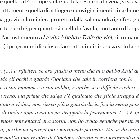
e quella di Penelope sulla sua tela: esaurita la vena, si sca
sattamente quella di attingere nuovi giacimenti di carbone
 ma, grazie alla miniera protetta dalla salamandra ignifera g
tte, perché, per quanto sia bella la favola, con tanto di ap
a, l’accostamento a
La vita è bella
e
Train de vie
), «il coman
) i programmi di reinsediamento di cui si sapeva solo la p
, (…) a riflettere se era giusto o meno che mio babbo Aràd d
udo gli occhi e guardo Ciociana che sale in corriera con la
ina a sua mamma e a suo babbo; e anche se è difficile crederci
 un treno, ma prima che salga c’è qualcuno che gliela strappa 
tido e vicino, non riesco più a guardarla in faccia senza pen
 di tredici anni a cui viene strappata la fisarmonica. (…) E i
hi vuole reinventarsi una storia, non ho avuto neanche per un
iato, perché mi spaventano i movimenti perpetui. Ma se davver
re dall’ultimo respiro di Ciociana rimasta senza fisarmonica a