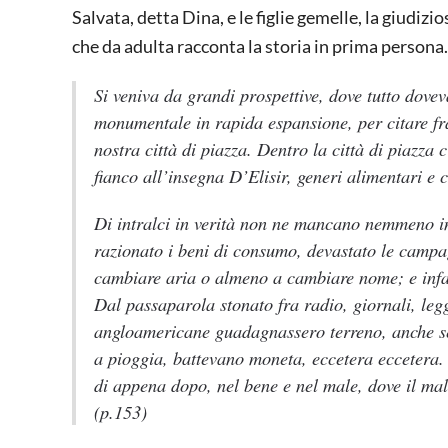
Salvata, detta Dina, e le figlie gemelle, la giudi
che da adulta racconta la storia in prima persona.
Si veniva da grandi prospettive, dove tutto dovev
monumentale in rapida espansione, per citare fr
nostra città di piazza. Dentro la città di piazz
fianco all’insegna D’Elisir, generi alimentari e 
Di intralci in verità non ne mancano nemmeno i
razionato i beni di consumo, devastato le campa
cambiare aria o almeno a cambiare nome; e infat
Dal passaparola stonato fra radio, giornali, le
angloamericane guadagnassero terreno, anche se
a pioggia, battevano moneta, eccetera eccetera. 
di appena dopo, nel bene e nel male, dove il male
(p.153)