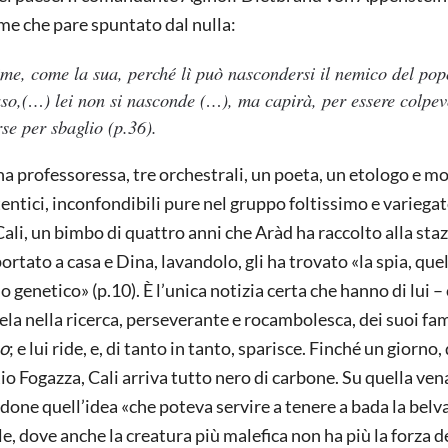
ome che pare spuntato dal nulla:
ime, come la sua, perché lì può nascondersi il nemico del pop
aso,(…) lei non si nasconde (…), ma capirà, per essere colpev
orse per sbaglio
(p.36).
na professoressa, tre orchestrali, un poeta, un etologo e mol
tentici, inconfondibili pure nel gruppo foltissimo e variegat
è Cali, un bimbo di quattro anni che Aràd ha raccolto alla sta
ortato a casa e Dina, lavandolo, gli ha trovato «la spia, que
 genetico» (p.10). È l’unica notizia certa che hanno di lui –
tela nella ricerca, perseverante e rocambolesca, dei suoi fami
no
; e lui ride, e, di tanto in tanto, sparisce. Finché un giorno, 
Rio Fogazza, Cali arriva tutto nero di carbone. Su quella ven
done quell’idea «che poteva servire a tenere a bada la belv
e, dove anche la creatura più malefica non ha più la forza d