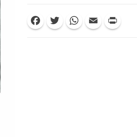
“SALVARSI
A
VANVERA”:
Facebook
Twitter
WhatsApp
Email
Print
STORIA
E
FAVOLA
BELLA
NELL’ULTIMO
ROMANZO
DI
PAOLO
COLAGRANDE