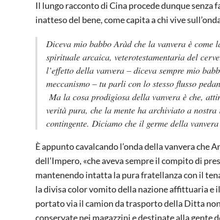
Il lungo racconto di Cina procede dunque senza far
inatteso del bene, come capita a chi vive sull’ond
Diceva mio babbo Aràd che la vanvera è come la
spirituale arcaica, veterotestamentaria del cer
l’effetto della vanvera – diceva sempre mio babb
meccanismo – tu parli con lo stesso flusso pedan
Ma la cosa prodigiosa della vanvera è che, attin
verità pura, che la mente ha archiviato a nostra
contingente. Diciamo che il germe della vanvera
È appunto cavalcando l’onda della vanvera che Ar
dell’Impero, «che aveva sempre il compito di pres
mantenendo intatta la pura fratellanza con il ten
la divisa color vomito della nazione affittuaria e 
portato via il camion da trasporto della Ditta no
conservate nei magazzini e destinate alla gente 