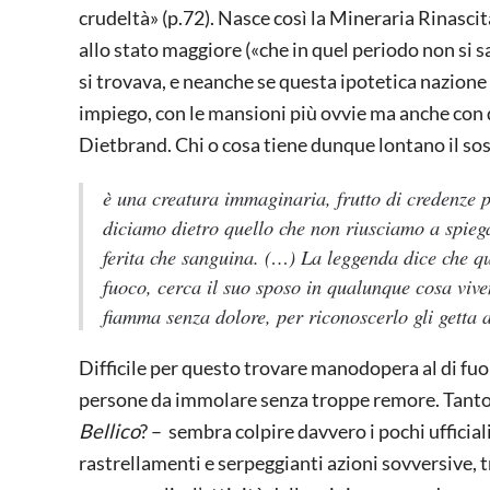
crudeltà» (p.72). Nasce così la Mineraria Rinasci
allo stato maggiore («che in quel periodo non si 
si trovava, e neanche se questa ipotetica nazione
impiego, con le mansioni più ovvie ma anche con q
Dietbrand. Chi o cosa tiene dunque lontano il s
è una creatura immaginaria, frutto di credenze 
diciamo dietro quello che non riusciamo a spieg
ferita che sanguina. (…) La leggenda dice che qu
fuoco, cerca il suo sposo in qualunque cosa viv
fiamma senza dolore, per riconoscerlo gli getta
Difficile per questo trovare manodopera al di fuor
persone da immolare senza troppe remore. Tanto p
Bellico
? – sembra colpire davvero i pochi ufficial
rastrellamenti e serpeggianti azioni sovversive, t