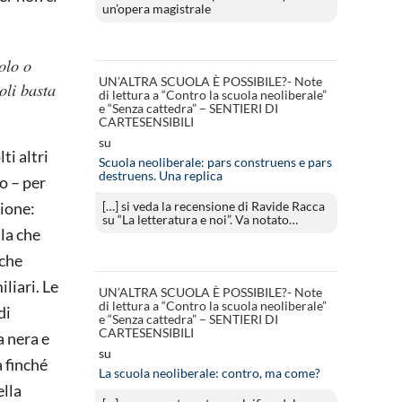
un’opera magistrale
olo o
UN’ALTRA SCUOLA È POSSIBILE?- Note
oli basta
di lettura a “Contro la scuola neoliberale”
e “Senza cattedra” – SENTIERI DI
CARTESENSIBILI
su
ti altri
Scuola neoliberale: pars construens e pars
destruens. Una replica
o – per
[…] si veda la recensione di Ravide Racca
zione:
su “La letteratura e noi”. Va notato…
lla che
 che
liari. Le
UN’ALTRA SCUOLA È POSSIBILE?- Note
di lettura a “Contro la scuola neoliberale”
di
e “Senza cattedra” – SENTIERI DI
CARTESENSIBILI
a nera e
su
a finché
La scuola neoliberale: contro, ma come?
ella