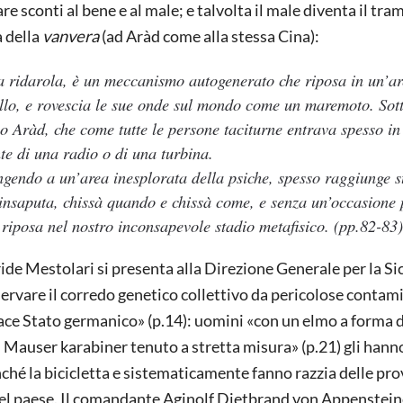
e sconti al bene e al male; e talvolta il male diventa il tr
a della
vanvera
(ad Aràd come alla stessa Cina):
 ridarola, è un meccanismo autogenerato che riposa in un’a
vello, e rovescia le sue onde sul mondo come un maremoto. Sot
o Aràd, che come tutte le persone taciturne entrava spesso in
te di una radio o di una turbina.
gendo a un’area inesplorata della psiche, spesso raggiunge st
 insaputa, chissà quando e chissà come, e senza un’occasione 
 riposa nel nostro inconsapevole stadio metafisico.
(pp.82-83
ide Mestolari si presenta alla Direzione Generale per la Si
ervare il corredo genetico collettivo da pericolose contam
ace Stato germanico» (p.14): uomini «con un elmo a forma di
il Mauser karabiner tenuto a stretta misura» (p.21) gli hann
nché la bicicletta e sistematicamente fanno razzia delle pro
del paese. Il comandante Aginolf Dietbrand von Appenstein