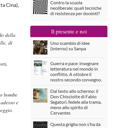
Contro la scuola
ta Cina),
neoliberale: quali tecniche
di resistenza per docenti?
Il presente e noi
do della
le, di
Uno scambio di idee
(interno) su Sanpa
rti,
Guerra e pace: insegnare
letteratura nel mondo in
conflitto. A ottobre il
nostro secondo convegno.
Dal testo allo schermo: il
ano bombe
Don Chisciotte di Fabio
 adesso e
Segatori, fedele alla trama,
meno allo spirito di
peggio.
Cervantes
Questa griglia non s’ha da