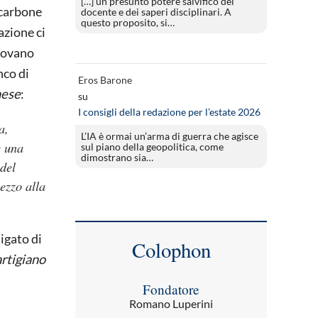
[…] un presunto potere salvifico del
 carbone
docente e dei saperi disciplinari. A
questo proposito, si…
azione ci
trovano
nco di
Eros Barone
nese
:
su
I consigli della redazione per l’estate 2026
a,
L’IA è ormai un’arma di guerra che agisce
e una
sul piano della geopolitica, come
dimostrano sia…
 del
ezzo alla
igato di
Colophon
rtigiano
Fondatore
Romano Luperini