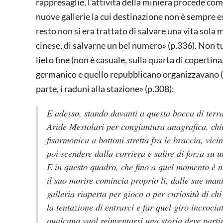
rappresaglie, l’attività della miniera procede com
nuove gallerie la cui destinazione non è sempre e
resto non si era trattato di salvare una vita sola
cinese, di salvarne un bel numero» (p.336). Non tu
lieto fine (non è casuale, sulla quarta di copertin
germanico e quello repubblicano organizzavano (…
parte, i raduni alla stazione» (p.308):
E adesso, stando davanti a questa bocca di terra
Aride Mestolari per congiuntura anagrafica, chi
fisarmonica a bottoni stretta fra le braccia, vic
poi scendere dalla corriera e salire di forza su
E in questo quadro, che fino a quel momento è ni
il suo morire comincia proprio lì, dalle sue mani
galleria riaperta per gioco o per curiosità di c
la tentazione di entrarci e far quel giro incroc
qualcuno vuol reinventarsi una storia deve parti