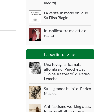
inediti)
La verità, in modo obliquo.
Su Elisa Biagini
In «sbilico» tra malattia e
realtà
La scrittura e noi
Una tovaglia ricamata
all’ombra di Pinochet: su
“Ho paura torero” di Pedro
Lemebel
Su “Il grande buio”, di Enrico
Macioci
Antifascismo working class.
Intorno all’ultimo libro di