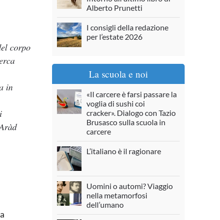
Alberto Prunetti
I consigli della redazione
per l’estate 2026
del corpo
cerca
La scuola e noi
a in
«Il carcere è farsi passare la
voglia di sushi coi
i
cracker». Dialogo con Tazio
Brusasco sulla scuola in
 Aràd
carcere
L’italiano è il ragionare
Uomini o automi? Viaggio
nella metamorfosi
dell’umano
da