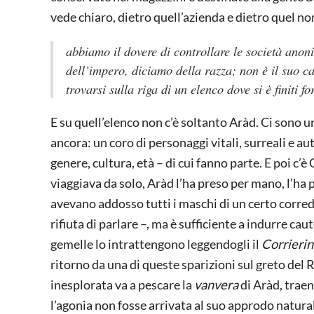
vede chiaro, dietro quell’azienda e dietro quel n
abbiamo il dovere di controllare le società anon
dell’impero, diciamo della razza; non è il suo c
trovarsi sulla riga di un elenco dove si è finiti f
E su quell’elenco non c’è soltanto Aràd. Ci sono u
ancora: un coro di personaggi vitali, surreali e au
genere, cultura, età – di cui fanno parte. E poi c’
viaggiava da solo, Aràd l’ha preso per mano, l’ha p
avevano addosso tutti i maschi di un certo corredo
rifiuta di parlare –, ma è sufficiente a indurre cau
gemelle lo intrattengono leggendogli il
Corrieri
ritorno da una di queste sparizioni sul greto del 
inesplorata va a pescare la
vanvera
di Aràd, traen
l’agonia non fosse arrivata al suo approdo natural