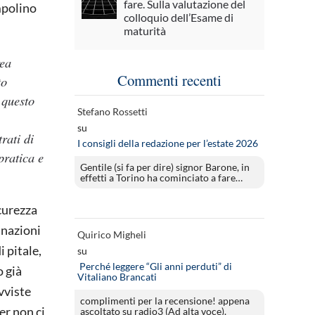
fare. Sulla valutazione del
ampolino
colloquio dell’Esame di
maturità
rea
Commenti recenti
to
 questo
Stefano Rossetti
su
rati di
I consigli della redazione per l’estate 2026
pratica e
Gentile (si fa per dire) signor Barone, in
)
effetti a Torino ha cominciato a fare…
curezza
inazioni
Quirico Migheli
 pitale,
su
Perché leggere “Gli anni perduti” di
o già
Vitaliano Brancati
vviste
complimenti per la recensione! appena
er non ci
ascoltato su radio3 (Ad alta voce).