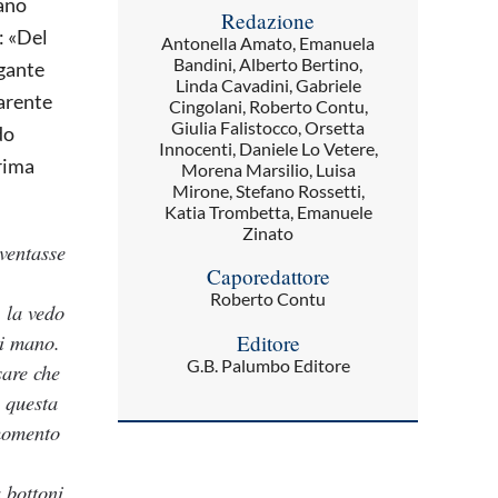
vano
Redazione
: «Del
Antonella Amato, Emanuela
Bandini, Alberto Bertino,
igante
Linda Cavadini, Gabriele
parente
Cingolani, Roberto Contu,
Giulia Falistocco, Orsetta
do
Innocenti, Daniele Lo Vetere,
rima
Morena Marsilio, Luisa
Mirone, Stefano Rossetti,
Katia Trombetta, Emanuele
Zinato
iventasse
Caporedattore
Roberto Contu
, la vedo
di mano.
Editore
G.B. Palumbo Editore
sare che
n questa
 momento
o
 bottoni.