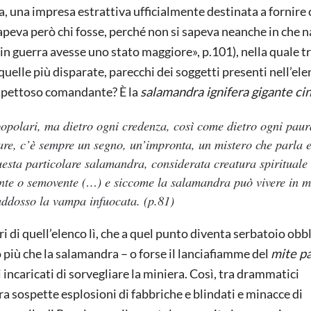
ta, una impresa estrattiva ufficialmente destinata a fornire
sapeva però chi fosse, perché non si sapeva neanche in che n
 in guerra avesse uno stato maggiore», p.101), nella quale 
uelle più disparate, parecchi dei soggetti presenti nell’ele
ospettoso comandante? È la
salamandra ignifera gigante ci
popolari, ma dietro ogni credenza, così come dietro ogni paur
are, c’è sempre un segno, un’impronta, un mistero che parla 
esta particolare salamandra, considerata creatura spirituale
ente o semovente (…) e siccome la salamandra può vivere in m
 addosso la vampa infuocata.
(p.81)
i di quell’elenco lì, che a quel punto diventa serbatoio obbl
iù che la salamandra – o forse il lanciafiamme del
mite pa
i incaricati di sorvegliare la miniera. Così, tra drammatici
ra sospette esplosioni di fabbriche e blindati e minacce di