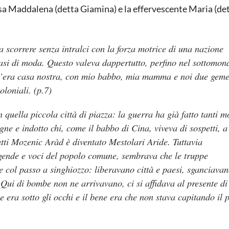
ziosa Maddalena (detta Giamina) e la effervescente Maria (det
a scorrere senza intralci con la forza motrice di una nazione
asi di moda. Questo valeva dappertutto, perfino nel sottomon
a c’era casa nostra, con mio babbo, mia mamma e noi due gemel
coloniali.
(p.7)
n quella piccola
città di piazza
: la guerra ha già fatto tanti mo
gne e indotto chi, come il babbo di Cina,
viveva di sospetti
, a
ti Mozenic Aràd è diventato Mestolari Aride. Tuttavia
ggende e voci del popolo comune, sembrava che le truppe
 col passo a singhiozzo: liberavano città e paesi, sganciav
Qui di bombe non ne arrivavano, ci si affidava al presente di
 era sotto gli occhi e il bene era che non stava capitando il 