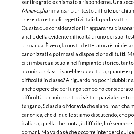
sentire grato e chiamato a risponderne. Una secon
Malavoglia
rimangano un testo difficile per chiun
presenta ostacoli oggettivi, tali da porla sotto pr
Queste due considerazioni in apparenza dissonant
anche della evidente difficoltà di uno dei suoi t
domanda. È vero, la nostra letteratura è miniera 
canonizzati e poi messi a disposizione di tutti. Ma
ci si imbarca a scuola nell’impianto storico, tanto
alcuni capolavori sarebbe opportuna, quante e qu
difficoltà in classe? A riguardo ho pochi dubbi: 
anche opere che per lungo tempo ho considerato affi
difficoltà, dal mio punto di vista – parziale certo
tengano, Sciascia o Moravia che siano, men che 
canonica, ché di quelle stiamo discutendo, che pos
italiana, quella che conta, è difficile, lo è sempre 
domani. Ma va da sé che occorre intenderci sul sens