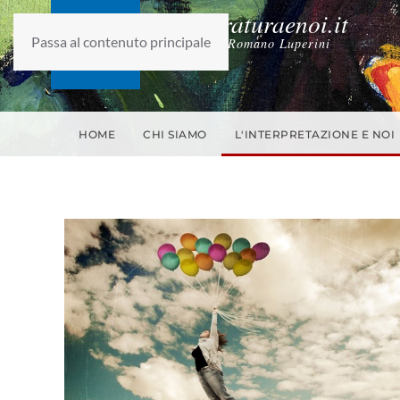
laletteraturaenoi.it
Passa al contenuto principale
fondato da Romano Luperini
HOME
CHI SIAMO
L'INTERPRETAZIONE E NOI