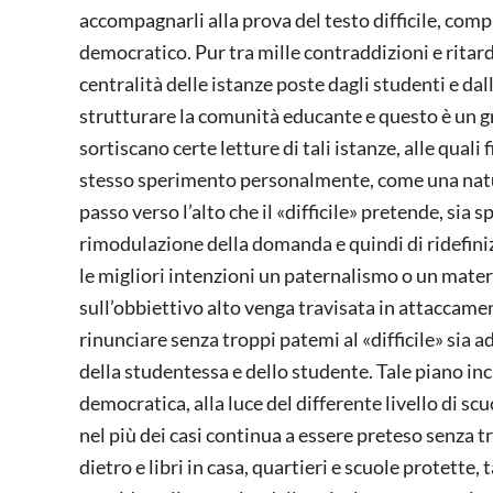
accompagnarli alla prova del testo difficile, co
democratico. Pur tra mille contraddizioni e ritar
centralità delle istanze poste dagli studenti e da
strutturare la comunità educante e questo è un gr
sortiscano certe letture di tali istanze, alle qual
stesso sperimento personalmente, come una natural
passo verso l’alto che il «difficile» pretende, si
rimodulazione della domanda e quindi di ridefiniz
le migliori intenzioni un paternalismo o un matern
sull’obbiettivo alto venga travisata in attaccame
rinunciare senza troppi patemi al «difficile» sia a
della studentessa e dello studente. Tale piano in
democratica, alla luce del differente livello di scu
nel più dei casi continua a essere preteso senza t
dietro e libri in casa, quartieri e scuole protette, t