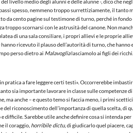
del livello medio degli alunni e delle alunne -, dico che negli
, passi spesso, nemmeno troppo surrettiziamente, il tanto 
retto da cento pagine sul testimone di turno, perché in fondo
nza troppo scornarsi con le astrusità del canone. Non manc
atea di una sala consiliare, i propri allievi e le proprie alli
 hanno ricevuto il plauso dell’autorità di turno, che hanno
tempo perso dietro ai
Malavoglia
lasciamolo ai figli dei ricchi
in pratica a fare leggere certi testi». Occorrerebbe imbastir
anto sia importante lavorare in classe sulle competenze di 
ne, ma anche – e questo temo si faccia meno, i primi scettic
se del riconoscimento dell’importanza di quella scelta, di qu
 e difficile. Sarebbe utile anche definire cosa si intenda per
he il coraggio,
horribile dictu
, di giudicarlo quel piacere, ca