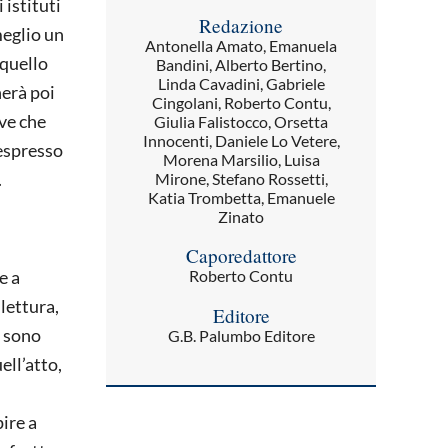
 istituti
Redazione
meglio un
Antonella Amato, Emanuela
 quello
Bandini, Alberto Bertino,
Linda Cavadini, Gabriele
herà poi
Cingolani, Roberto Contu,
eve che
Giulia Falistocco, Orsetta
Innocenti, Daniele Lo Vetere,
 espresso
Morena Marsilio, Luisa
.
Mirone, Stefano Rossetti,
Katia Trombetta, Emanuele
Zinato
Caporedattore
e a
Roberto Contu
lettura,
Editore
i sono
G.B. Palumbo Editore
ell’atto,
pire a