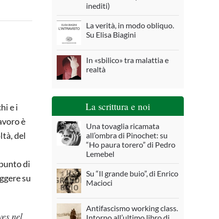
inediti)
La verità, in modo obliquo.
Su Elisa Biagini
In «sbilico» tra malattia e
realtà
La scrittura e noi
hi e i
avoro è
Una tovaglia ricamata
ltà, del
all’ombra di Pinochet: su
“Ho paura torero” di Pedro
Lemebel
 punto di
Su “Il grande buio”, di Enrico
eggere su
Macioci
Antifascismo working class.
ves nel
Intorno all’ultimo libro di