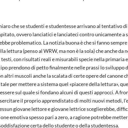
hiaro che se studenti e studentesse arrivano al tentativo di
pitato, ovvero lanciatici e lanciateci contro unicamente a s
 sarebbe problematico. La notizia buona è che si fanno sempre
la lettura (penso al WRW, ma non è la sola) che anche da n
ti, con risultati reali e misurabili specie nella primaria e
ipo prendono di petto finalmente nelle prassi lo sviluppo d
n altri muscoli anche la scalata di certe opere del canone c
tale per mettere a sistema quel «piacere della lettura», qu
ssere sul quale si fondano alcuni di questi approcci. A fron
esercitare il proprio apprendistato di molti nuovi metodi, l’
ssun giovane lettore e giovane lettrice sceglierebbe, diffici
ione emotiva spesso pari a zero, a ragione potrebbe mettere
 soddisfazione certa dello studente o della studentessa.