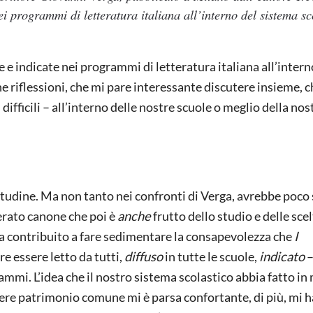
nei programmi di letteratura italiana all’interno del sistema sc
se e indicate nei programmi di letteratura italiana all’intern
e riflessioni, che mi pare interessante discutere insieme, c
difficili – all’interno delle nostre scuole o meglio della nos
itudine. Ma non tanto nei confronti di Verga, avrebbe poco
erato canone che poi è
anche
frutto dello studio e delle scel
 ha contribuito a fare sedimentare la consapevolezza che
I
e essere letto da tutti,
diffuso
in tutte le scuole,
indicato
–
rammi. L’idea che il nostro sistema scolastico abbia fatto i
ere patrimonio comune mi è parsa confortante, di più, mi h