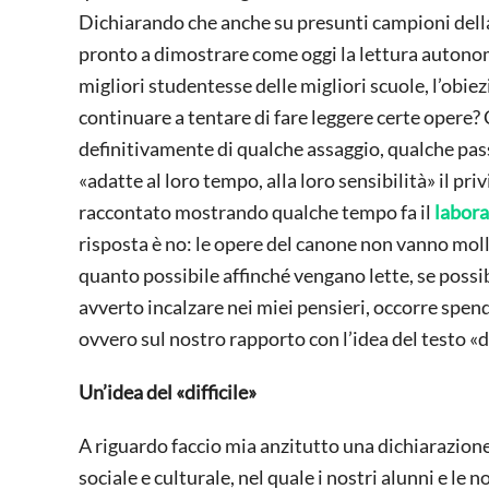
Dichiarando che anche su presunti campioni della 
pronto a dimostrare come oggi la lettura autonom
migliori studentesse delle migliori scuole, l’ob
continuare a tentare di fare leggere certe opere?
definitivamente di qualche assaggio, qualche pass
«adatte al loro tempo, alla loro sensibilità» il pr
raccontato mostrando qualche tempo fa il
labora
risposta è no: le opere del canone non vanno mol
quanto possibile affinché vengano lette, se poss
avverto incalzare nei miei pensieri, occorre spend
ovvero sul nostro rapporto con l’idea del testo «dif
Un’idea del «difficile»
A riguardo faccio mia anzitutto una dichiarazione d
sociale e culturale, nel quale i nostri alunni e le n