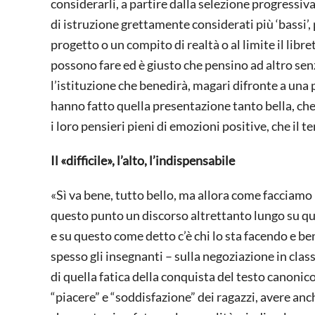
considerarli, a partire dalla selezione progressiva 
di istruzione grettamente considerati più ‘bassi’
progetto o un compito di realtà o al limite il lib
possono fare ed è giusto che pensino ad altro se
l’istituzione che benedirà, magari difronte a una pl
hanno fatto quella presentazione tanto bella, che
i loro pensieri pieni di emozioni positive, che il 
Il «difficile», l’alto, l’indispensabile
«Sì va bene, tutto bello, ma allora come facciamo 
questo punto un discorso altrettanto lungo su qu
e su questo come detto c’è chi lo sta facendo e be
spesso gli insegnanti – sulla negoziazione in clas
di quella fatica della conquista del testo canonico
“piacere” e “soddisfazione” dei ragazzi, avere anc