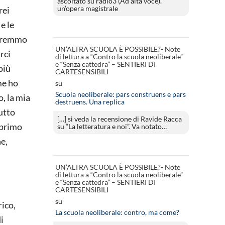
ascoltato su radio3 (Ad alta voce).
un’opera magistrale
rei
e le
ovremmo
UN’ALTRA SCUOLA È POSSIBILE?- Note
rci
di lettura a “Contro la scuola neoliberale”
e “Senza cattedra” – SENTIERI DI
più
CARTESENSIBILI
me ho
su
Scuola neoliberale: pars construens e pars
, la mia
destruens. Una replica
utto
[…] si veda la recensione di Ravide Racca
 primo
su “La letteratura e noi”. Va notato…
ne,
UN’ALTRA SCUOLA È POSSIBILE?- Note
di lettura a “Contro la scuola neoliberale”
e “Senza cattedra” – SENTIERI DI
CARTESENSIBILI
su
rico,
La scuola neoliberale: contro, ma come?
i