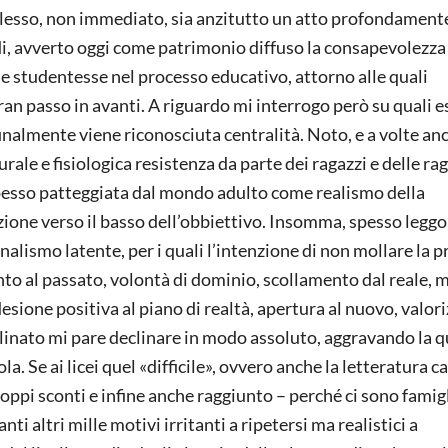
mplesso, non immediato, sia anzitutto un atto profondament
di, avverto oggi come patrimonio diffuso la consapevolezza
lle studentesse nel processo educativo, attorno alle quali
an passo in avanti. A riguardo mi interrogo però su quali es
i finalmente viene riconosciuta centralità. Noto, e a volte an
e e fisiologica resistenza da parte dei ragazzi e delle rag
a spesso patteggiata dal mondo adulto come realismo della
ione verso il basso dell’obbiettivo. Insomma, spesso leggo
alismo latente, per i quali l’intenzione di non mollare la p
nto al passato, volontà di dominio, scollamento dal reale, m
desione positiva al piano di realtà, apertura al nuovo, valor
clinato mi pare declinare in modo assoluto, aggravando la 
ola. Se ai licei quel «difficile», ovvero anche la letteratura c
roppi sconti e infine anche raggiunto – perché ci sono famig
anti altri mille motivi irritanti a ripetersi ma realistici a