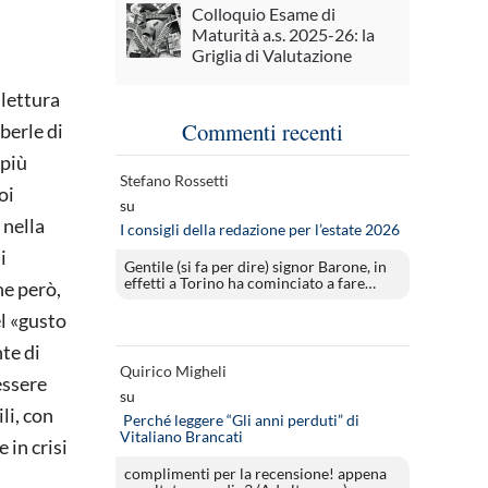
Colloquio Esame di
Maturità a.s. 2025-26: la
Griglia di Valutazione
 lettura
Commenti recenti
berle di
 più
Stefano Rossetti
oi
su
 nella
I consigli della redazione per l’estate 2026
i
Gentile (si fa per dire) signor Barone, in
effetti a Torino ha cominciato a fare…
he però,
el «gusto
te di
Quirico Migheli
essere
su
li, con
Perché leggere “Gli anni perduti” di
Vitaliano Brancati
 in crisi
complimenti per la recensione! appena