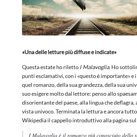
«Una delle letture più diffuse e indicate»
Questa estate ho riletto
I Malavoglia
. Ho sottoli
punti esclamativi, con i «questo è importante» e 
quel romanzo, della sua grandezza, della sua unive
suo esigere molto dal lettore: penso allo spaesame
disorientante del paese, alla lingua che deflagra,
vista univoco. Terminata la lettura e ancora tutto
Wikipedia il cappello introduttivo alla pagina su
I Malavoglia
è il romanzo più conosciuto dello s