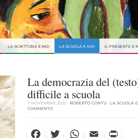
LA SCRITTURA E NOI
LA SCUOLA E NOI
IL PRESENTE E 
La democrazia del (testo
difficile a scuola
7 NOVEMBRE 2022
·
ROBERTO CONTU
·
LA SCUOLA E
SU
COMMENTO
LA
DEMOCRAZIA
DEL
Facebook
Twitter
WhatsApp
Email
Print
(TESTO)
DIFFICILE