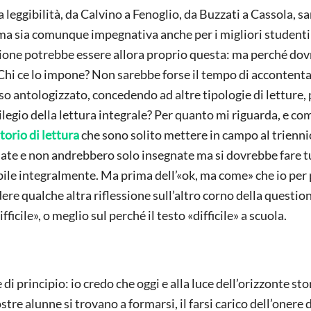
leggibilità, da Calvino a Fenoglio, da Buzzati a Cassola, sa
a sia comunque impegnativa anche per i migliori studenti 
iezione potrebbe essere allora proprio questa: ma perché d
 Chi ce lo impone? Non sarebbe forse il tempo di accontenta
o antologizzato, concedendo ad altre tipologie di letture, 
ivilegio della lettura integrale? Per quanto mi riguarda, e co
torio di lettura
che sono solito mettere in campo al triennio
late e non andrebbero solo insegnate ma si dovrebbe fare t
ibile integralmente. Ma prima dell’«ok, ma come» che io per
ere qualche altra riflessione sull’altro corno della questio
ficile», o meglio sul perché il testo «difficile» a scuola.
i principio: io credo che oggi e alla luce dell’orizzonte sto
ostre alunne si trovano a formarsi, il farsi carico dell’onere d