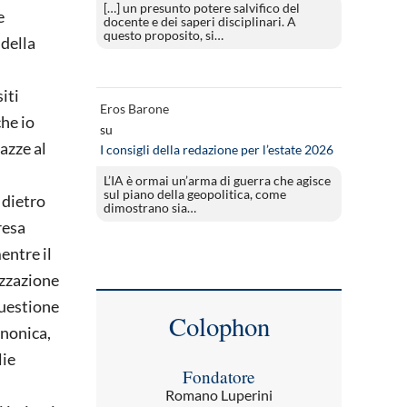
[…] un presunto potere salvifico del
e
docente e dei saperi disciplinari. A
questo proposito, si…
 della
iti
Eros Barone
che io
su
azze al
I consigli della redazione per l’estate 2026
L’IA è ormai un’arma di guerra che agisce
sul piano della geopolitica, come
 dietro
dimostrano sia…
resa
entre il
izzazione
questione
Colophon
anonica,
lie
Fondatore
Romano Luperini