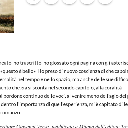
A
SCUOLA
neato, ho trascritto, ho glossato ogni pagina con gli asterisc
i «questo è bello». Ho preso di nuovo coscienza di che capol
rsalità nel tempo e nello spazio, ma anche delle sue diffico
nto che già si sconta nel secondo capitolo, alla coralità
 al bordone continuo delle voci, al venire meno dell’agio del
 dentro l’importanza di quell’esperienza, mi è capitato di l
l romanzo:
crittore Giovanni Verga, pubblicato a Milano dall’editore Tre