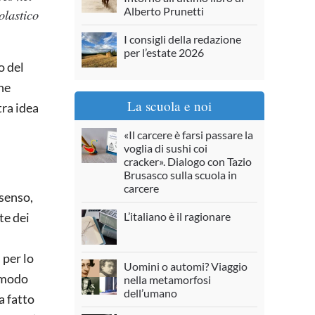
Alberto Prunetti
olastico
I consigli della redazione
per l’estate 2026
o del
he
La scuola e noi
tra idea
«Il carcere è farsi passare la
voglia di sushi coi
cracker». Dialogo con Tazio
Brusasco sulla scuola in
carcere
 senso,
L’italiano è il ragionare
te dei
 per lo
Uomini o automi? Viaggio
n modo
nella metamorfosi
dell’umano
a fatto