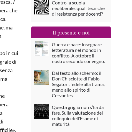
resca,
I
Contro la scuola
neoliberale: quali tecniche
pera che
di resistenza per docenti?
ica.
ne, ma
Il presente e noi
a
Guerra e pace: insegnare
letteratura nel mondo in
po in cui
conflitto. A ottobre il
grale di
nostro secondo convegno.
 senza
Dal testo allo schermo: il
, ma
Don Chisciotte di Fabio
Segatori, fedele alla trama,
meno allo spirito di
che
Cervantes
pera
Questa griglia non s’ha da
ra
fare. Sulla valutazione del
colloquio dell’Esame di
di
maturità
ficile».