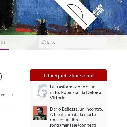
NOI
)
L’interpretazione e noi
La trasformazione di un
mito: Robinson da Defoe a
 NOI
·
1
Vittorini
Dario Bellezza, un incontro.
A trent’anni dalla morte
rinasce un libro
fondamentale (con testi