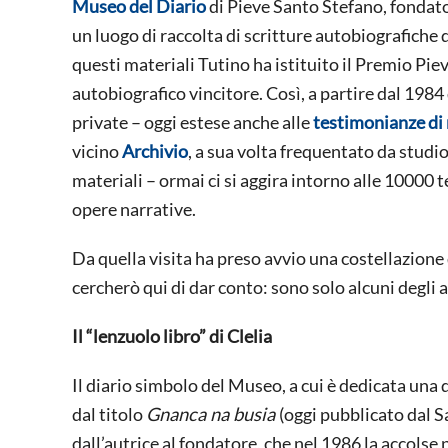
Museo del Diario
di Pieve Santo Stefano, fondato
un luogo di raccolta di scritture autobiografiche d
questi materiali Tutino ha istituito il Premio Pie
autobiografico vincitore. Così, a partire dal 1984 d
private – oggi estese anche alle
testimonianze di
vicino
Archivio
, a sua volta frequentato da studio
materiali – ormai ci si aggira intorno alle 10000 
opere narrative.
Da quella visita ha preso avvio una costellazione d
cercherò qui di dar conto: sono solo alcuni degli 
Il “lenzuolo libro” di Clelia
Il diario simbolo del Museo, a cui è dedicata una 
dal titolo
Gnanca na busia
(oggi pubblicato dal S
dall’autrice al fondatore, che nel 1986 la accolse