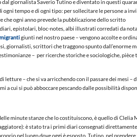
 dal giornalista Saverio Tutino e diventato in questi quara
i ogni tempo e di ogni tipo: per sollecitare le persone a inv
ve che ogni anno prevede la pubblicazione dello scritto
iari, epistolari, bloc-notes, albi illustrati corredati da not
 migranti
giunti nel nostro paese – vengono accolte e ordin
si, giornalisti, scrittori che traggono spunto dall’enorme m
testimonianze – per ricerche storiche e sociologiche, pièce t
i letture – che si va arricchendo con il passare dei mesi – d
ami a cui si può abboccare pescando dalle possibilità disponi
delle minute stanze che lo costituiscono, è quello di Clelia 
aggiatore): è stato tra i primi diari consegnati direttament
 proprio nel luogo dove oggi è esposto. Tutino, nel prendere 