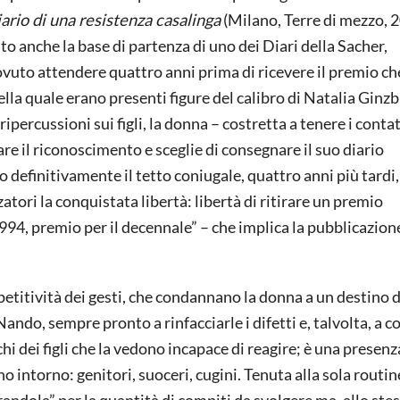
ario di una resistenza casalinga
(Milano, Terre di mezzo, 
to anche la base di partenza di uno dei Diari della Sacher,
dovuto attendere quattro anni prima di ricevere il premio ch
lla quale erano presenti figure del calibro di Natalia Ginzb
percussioni sui figli, la donna – costretta a tenere i contat
are il riconoscimento e sceglie di consegnare il suo diario
o definitivamente il tetto coniugale, quattro anni più tardi
zatori la conquistata libertà: libertà di ritirare un premio
994, premio per il decennale” – che implica la pubblicazion
ipetitività dei gesti, che condannano la donna a un destino d
ndo, sempre pronto a rinfacciarle i difetti e, talvolta, a co
cchi dei figli che la vedono incapace di reagire; è una presenz
no intorno: genitori, suoceri, cugini. Tenuta alla sola routin
randola” per la quantità di compiti da svolgere ma, allo ste