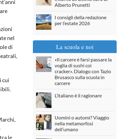
nt’anni
Alberto Prunetti
iare
I consigli della redazione
per l’estate 2026
azioni
ate nel
La scuola e noi
ole di
eatrali,
«Il carcere è farsi passare la
voglia di sushi coi
cracker». Dialogo con Tazio
Brusasco sulla scuola in
i cui
carcere
bili.
L’italiano è il ragionare
Uomini o automi? Viaggio
Marchi,
nella metamorfosi
e
dell’umano
tra le