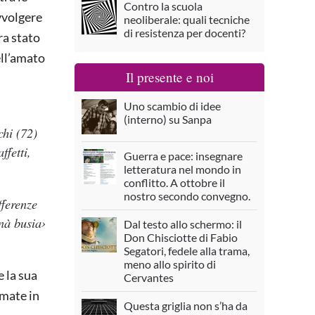
Contro la scuola
vvolgere
neoliberale: quali tecniche
di resistenza per docenti?
ra stato
ell’amato
Il presente e noi
Uno scambio di idee
(interno) su Sanpa
hi (72)
ffetti,
Guerra e pace: insegnare
letteratura nel mondo in
conflitto. A ottobre il
nostro secondo convegno.
fferenze
 nà busia›
Dal testo allo schermo: il
Don Chisciotte di Fabio
Segatori, fedele alla trama,
meno allo spirito di
 la sua
Cervantes
amate in
Questa griglia non s’ha da