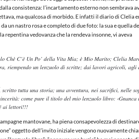
o dalla consistenza: l’incartamento esterno non sembrava a
tava, ma qualcosa di morbido. E infatti il diario di Clelia e
da un nastro rosa e completo di due foto: la sua e quella d
lla repentina vedovanza che la rendeva insonne, vi aveva
lo Chè C’è Un Po’ della Vita Mia; è Mio Marito; Clelia Marc
ra, riempendo un lenzuolo di scritte; dai lavori agricoli, agli a
Á scritto tutta una storia; una avventura, nei sacrifici, nelle so
 sincerità: come pure il titolo del mio lenzuolo libro: ‹Gnanca
ai lettori!!!
 campagne mantovane, ha piena consapevolezza di destinare
persone” oggetto dell’invito iniziale vengono nuovamente chi