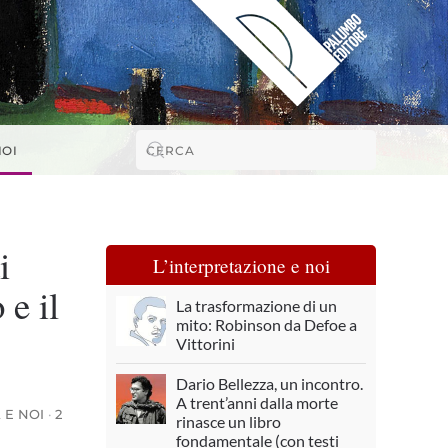
NOI
i
L’interpretazione e noi
 e il
La trasformazione di un
mito: Robinson da Defoe a
Vittorini
Dario Bellezza, un incontro.
A trent’anni dalla morte
 E NOI
·
2
rinasce un libro
fondamentale (con testi