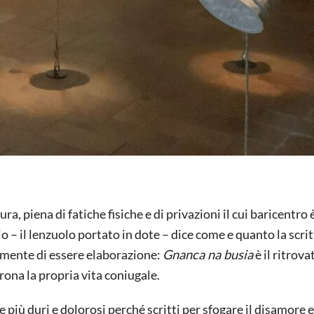
ura, piena di fatiche fisiche e di privazioni il cui baricentro 
io – il lenzuolo portato in dote – dice come e quanto la scrit
tamente di essere elaborazione:
Gnanca na busia
è il ritrova
ona la propria vita coniugale.
 più duri e dolorosi perché scritti per sfogare il disamore e