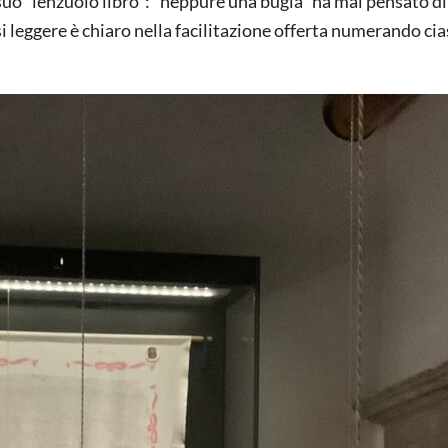
 suo “lenzuolo libro”: “neppure una bugia” ha mai pensato di
si leggere è chiaro nella facilitazione offerta numerando ci