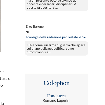
[…] un presunto potere salvifico del
docente e dei saperi disciplinari. A
questo proposito, si…
Eros Barone
su
I consigli della redazione per l’estate 2026
L’IA è ormai un’arma di guerra che agisce
sul piano della geopolitica, come
dimostrano sia…
è e
tura di
Colophon
to
Fondatore
Romano Luperini
 la