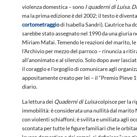
violenza domestica – sono
I quaderni di Luisa
.
Di
ma la prima edizione è del 2002; il testo è diventa
cortometraggio
di Isabella Sandri). L’autrice ha 
sarebbe stato assegnato nel 1990 da una giuria ne
Miriam Mafai. Temendo le reazioni del marito, le ri
l’Archivio per mezzo del parroco – rinuncia a ritir
all’anonimato e al silenzio. Solo dopo aver lasciat
il coraggio e l’orgoglio di comunicare agli organiz
appositamente creato per lei – il “Premio Pieve 1
diario.
La lettura dei
Quaderni di Luisa
colpisce per la r
immobilità: è considerata una nullità dal marito Na
con violenti schiaffoni; è svilita e umiliata agli o
scontata per tutte le figure familiari che le orbita
lavoro domestico e dei campi, si definisce “una gi