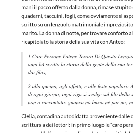
mani il pacco offerto dalla donna, rimase stupit
quaderni, taccuini, fogli, come ovviamente si aspet
scritto su un lenzuolo matrimoniale impreziosito 
marito. La donna di notte, per trovare conforto a
ricapitolato la storia della sua vita con Anteo:
1 Care Persone Fatene Tesoro Di Questo Lenzuo
anni hà scritto la storia della gente della sua ter
dai filos,
2 alla qucina, agli affetti, e alle feste popolari: 
di ogni giorno; ogni riga si svolge sul filo della
non o raccontato: gnanca nà busia né par mi; né 
Clelia, contadina autodidatta proveniente dalle
scrittura a dei lettori: in primo luogo le “care 