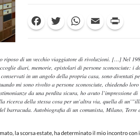
DIARI,
LETTERE
E
Facebook
Twitter
WhatsApp
Email
Print
ALTRI
SCRITTI
AUTOBIOGRAFICI:
L’ARCHIVIO
E
IL
MUSEO
DI
to riposo di un vecchio viaggiatore di rivoluzioni. […] Nel 19
PIEVE
ccoglie diari, memorie, epistolari di persone sconosciute: i 
SANTO
STEFANO
ia conservati in un angolo della propria casa, sono diventati p
Quando mi sono rivolto a persone sconosciute, chiedendo loro
testimonianze da una perdita sicura, ho avuto l’impressione di
lla ricerca della stessa cosa per un’altra via, quella di un’”il
del barracuda. Autobiografia di un comunista
, Milano, Terre 
to, la scorsa estate, ha determinato il mio incontro con 