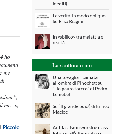
inediti)
La verità, in modo obliquo.
Su Elisa Biagini
In «sbilico» tra malattia e
realtà
84 ho
documenti
La scrittura e noi
er me
Una tovaglia ricamata
 di
all’ombra di Pinochet: su
“Ho paura torero” di Pedro
Lemebel
lusione”,
di mezzo,
Su “Il grande buio”, di Enrico
Macioci
il
Piccolo
Antifascismo working class.
Intorno all’ultimo libro di