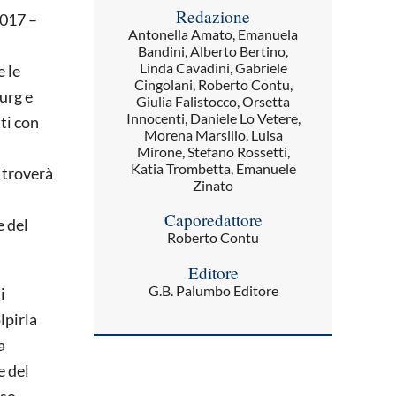
Redazione
2017 –
Antonella Amato, Emanuela
Bandini, Alberto Bertino,
Linda Cavadini, Gabriele
e le
Cingolani, Roberto Contu,
urg e
Giulia Falistocco, Orsetta
Innocenti, Daniele Lo Vetere,
ti con
Morena Marsilio, Luisa
Mirone, Stefano Rossetti,
Katia Trombetta, Emanuele
, troverà
Zinato
Caporedattore
e del
Roberto Contu
Editore
G.B. Palumbo Editore
i
lpirla
a
e del
sso