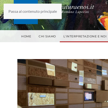
laletteraturaenoi.it
Passa al contenuto principale
fondato da Romano Luperini
HOME
CHI SIAMO
L'INTERPRETAZIONE E NOI