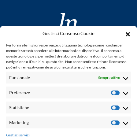
Gestisci Consenso Cookie
www.laletteraturaenoi.it
Per fornire le migliori esperienze, utilizziamo tecnologie come i cookie per
fondato da Romano Luperini
memorizzare e/o accedere alle informazioni del dispositivo. Il consenso a
queste tecnologie ci permetterà di elaborare dati come il comportamento di
Questo blog non rappresenta una testata giornalistica in
navigazione o ID unici su questo sito. Non acconsentire o ritirare il consenso
può influire negativamente su alcune caratteristiche e funzioni.
quanto viene aggiornato senza alcuna periodicità. Non può
pertanto considerarsi un prodotto editoriale ai sensi della
Funzionale
Sempre attivo
legge n° 62 del 7.03.2001. L'autore non è responsabile per
quanto pubblicato dai lettori nei commenti ad ogni post.
Preferenze
Prefere
Powered by:
Statistiche
Statisti
Palumbo Editore Divisione Digitale
http://www.palumboeditore.it
Marketing
Marketi
email:
letteraturaenoi.redazione@gmail.com
Gestisci servizi