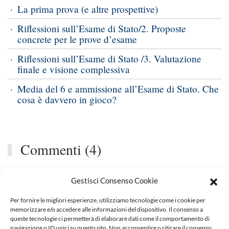
La prima prova (e altre prospettive)
Riflessioni sull’Esame di Stato/2. Proposte
concrete per le prove d’esame
Riflessioni sull’Esame di Stato /3. Valutazione
finale e visione complessiva
Media del 6 e ammissione all’Esame di Stato. Che
cosa è davvero in gioco?
Commenti (4)
Gestisci Consenso Cookie
RISPONDI
Racca Davide
23 GIUGNO 2016 ALLE 9:11
Per fornire le migliori esperienze, utilizziamo tecnologie come i cookie per
memorizzare e/o accedere alle informazioni del dispositivo. Il consenso a
queste tecnologie ci permetterà di elaborare dati come il comportamento di
Ulteriore problema
navigazione o ID unici su questo sito. Non acconsentire o ritirare il consenso