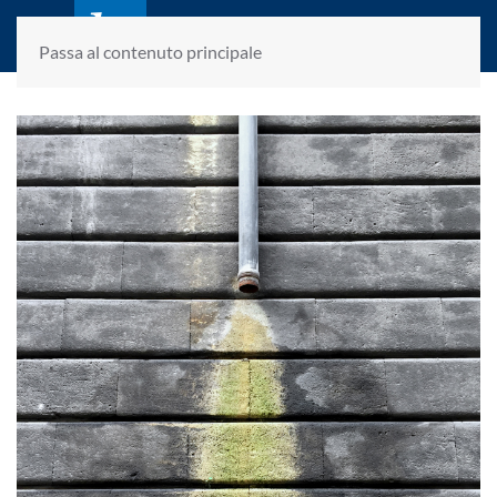
laletteraturaenoi.it
fondato da Romano Luperini
Passa al contenuto principale