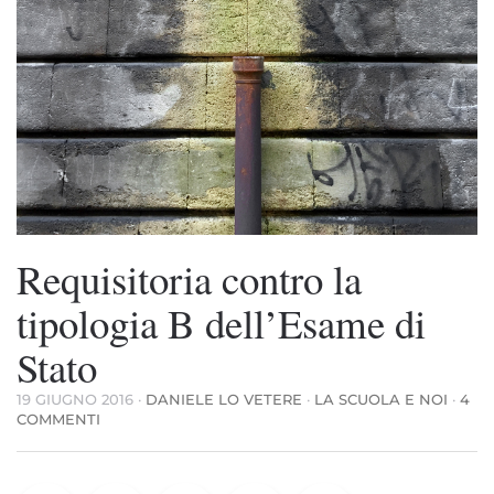
Requisitoria contro la
tipologia B dell’Esame di
Stato
19 GIUGNO 2016
·
DANIELE LO VETERE
·
LA SCUOLA E NOI
·
4
SU
COMMENTI
REQUISITORIA
CONTRO
LA