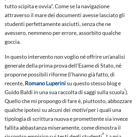
tutto scipita e ovvia”. Come se la navigazione
attraverso il mare dei documenti avesse lasciato gli
studenti perfettamente asciutti, senza che ne
avessero, nemmeno per errore, assorbito qualche
goccia.
In questo intervento non voglio né offrire un’analisi
generale della prima prova dell’Esame di Stato, né
proporne possibili riforme (l’hanno già fatto, di
recente,
Romano Luperini
su questo stesso blog e
i
Guido Baldi in una sua raccolta di saggi sulla scuola
).
Quello che mi propongo di fare è, piuttosto, abbozzare
qualche ipotesi su alcuni dei
motivi
per i quali una
tipologia di scrittura nuova e promettente sia invece
fallita abbastanza miseramente, come dimostra il
ii
riscontro empirico sui testi degli studenti
. La mia