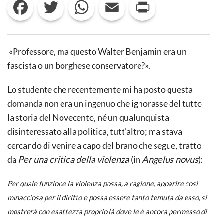
Facebook
Twitter
WhatsApp
Email
Print
TIPOLOGIA
B
DELL’ESAME
DI
STATO
«Professore, ma questo Walter Benjamin era un
fascista o un borghese conservatore?».
Lo studente che recentemente mi ha posto questa
domanda non era un ingenuo che ignorasse del tutto
la storia del Novecento, né un qualunquista
disinteressato alla politica, tutt’altro; ma stava
cercando di venire a capo del brano che segue, tratto
da
Per una critica della violenza
(in
Angelus novus
):
Per quale funzione la violenza possa, a ragione, apparire così
minacciosa per il diritto e possa essere tanto temuta da esso, si
mostrerà con esattezza proprio là dove le è ancora permesso di