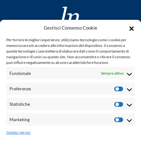
Gestisci Consenso Cookie
www.laletteraturaenoi.it
Per fornire le migliori esperienze, utilizziamo tecnologie come i cookie per
fondato da Romano Luperini
memorizzare e/o accedere alle informazioni del dispositivo. Il consenso a
queste tecnologie ci permetterà di elaborare dati come il comportamento di
Questo blog non rappresenta una testata giornalistica in
navigazione o ID unici su questo sito. Non acconsentire o ritirare il consenso
può influire negativamente su alcune caratteristiche e funzioni.
quanto viene aggiornato senza alcuna periodicità. Non può
pertanto considerarsi un prodotto editoriale ai sensi della
Funzionale
Sempre attivo
legge n° 62 del 7.03.2001. L'autore non è responsabile per
quanto pubblicato dai lettori nei commenti ad ogni post.
Preferenze
Prefere
Powered by:
Statistiche
Statisti
Palumbo Editore Divisione Digitale
http://www.palumboeditore.it
Marketing
Marketi
email:
letteraturaenoi.redazione@gmail.com
Gestisci servizi
Responsabile web: Vincenzo Patricolo
Grafica e web:
Salvatore Leto