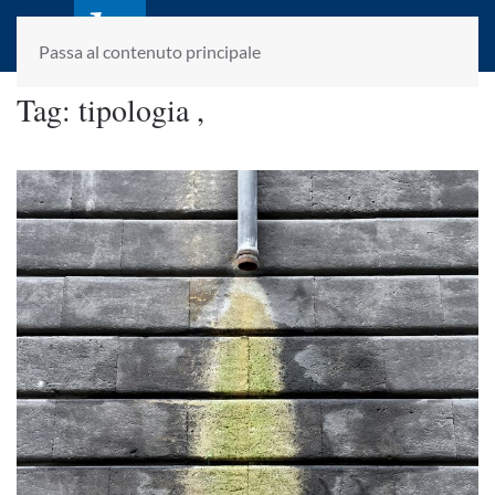
laletteraturaenoi.it
fondato da Romano Luperini
Passa al contenuto principale
Tag:
tipologia ,