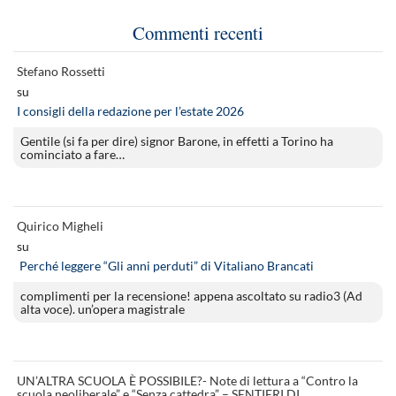
Commenti recenti
Stefano Rossetti
su
I consigli della redazione per l’estate 2026
Gentile (si fa per dire) signor Barone, in effetti a Torino ha
cominciato a fare…
Quirico Migheli
su
Perché leggere “Gli anni perduti” di Vitaliano Brancati
complimenti per la recensione! appena ascoltato su radio3 (Ad
alta voce). un’opera magistrale
UN’ALTRA SCUOLA È POSSIBILE?- Note di lettura a “Contro la
scuola neoliberale” e “Senza cattedra” – SENTIERI DI