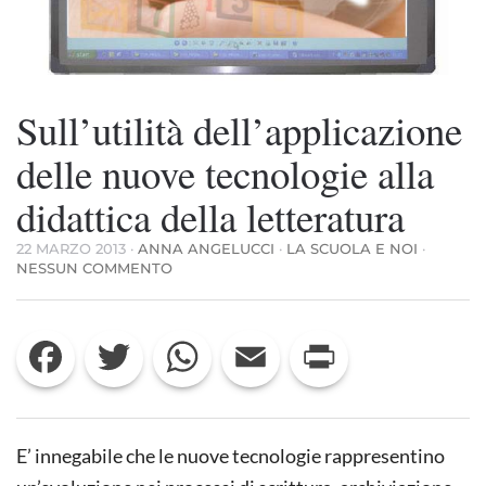
Sull’utilità dell’applicazione
delle nuove tecnologie alla
didattica della letteratura
22 MARZO 2013
·
ANNA ANGELUCCI
·
LA SCUOLA E NOI
·
SU
NESSUN COMMENTO
SULL’UTILITÀ
DELL’APPLICAZIONE
DELLE
Facebook
Twitter
WhatsApp
Email
Print
NUOVE
TECNOLOGIE
ALLA
DIDATTICA
DELLA
LETTERATURA
E’ innegabile che le nuove tecnologie rappresentino