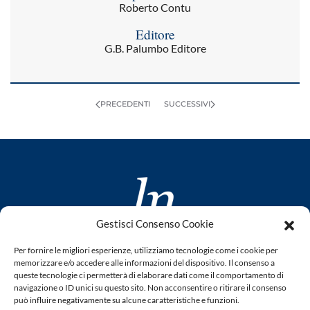
Roberto Contu
Editore
G.B. Palumbo Editore
PRECEDENTI
SUCCESSIVI
Gestisci Consenso Cookie
www.laletteraturaenoi.it
Per fornire le migliori esperienze, utilizziamo tecnologie come i cookie per
fondato da Romano Luperini
memorizzare e/o accedere alle informazioni del dispositivo. Il consenso a
queste tecnologie ci permetterà di elaborare dati come il comportamento di
Questo blog non rappresenta una testata giornalistica in
navigazione o ID unici su questo sito. Non acconsentire o ritirare il consenso
può influire negativamente su alcune caratteristiche e funzioni.
quanto viene aggiornato senza alcuna periodicità. Non può