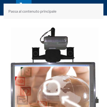
laletteraturaenoi.it
fondato da Romano Luperini
Passa al contenuto principale