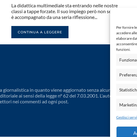
La didattica multimediale sta entrando nelle nostre
classi a tappe forzate. Il suo impiego però non sempre
è accompagnato da una seria riflessione...
Per fornire l
CONTINUA A LEGGERE
accedere alle
elaborare da
acconsentire 
funzioni.
Funziona
Preferen
 giornalistica in quanto viene aggiornato senza alcuna periodicit
Statistic
toriale ai sensi della legge n° 62 del 7.03.2001. L'autore non è
ettori nei commenti ad ogni post.
Marketin
Gestisci servi
A