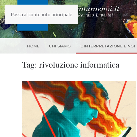
laletteraturaenoi.it
Passa al contenuto principale
fondato da Romano Luperini
HOME
CHI SIAMO
L'INTERPRETAZIONE E NOI
Tag:
rivoluzione informatica