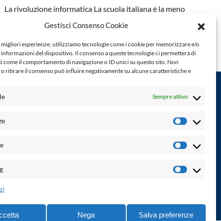
La rivoluzione informatica La scuola italiana è la meno
finanziata d’Europa: il 4,7% del PIL contro la media UE
Gestisci Consenso Cookie
del 5,4%. E si vede:...
e migliori esperienze, utilizziamo tecnologie come i cookie per memorizzare e/o
CONTINUA A LEGGERE
 informazioni del dispositivo. Il consenso a queste tecnologie ci permetterà di
ti come il comportamento di navigazione o ID unici su questo sito. Non
o ritirare il consenso può influire negativamente su alcune caratteristiche e
le
Sempre attivo
Powered by:
ze
Preferenz
Palumbo Editore Divisione Digitale
http://www.palumboeditore.it
à. Non
he
email:
letteraturaenoi.redazione@gmail.com
Statistich
Responsabile web: Vincenzo Patricolo
g
Marketin
Grafica e web:
Salvatore Leto
zi
ccetta
Nega
Salva preferenze