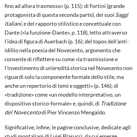
fino ad allora trasmesso» (p. 115); di Fortini (grande
protagonista di questa seconda parte), dei suoi
Saggi
italiani
, e del rapporto stilistico e concettuale con
Dante («la funzione-Dante», p. 118), letto attraverso
l’idea di figura di Auerbach (p. 16); del topos dell’anti-
idillio nella poesia del Novecento, argomento che
consente di riflettere su come «la trasmissione e
l’investimento di un’eredità storica nel Novecento non
riguardi solo la componente formale dello stile, ma
anche un repertorio di temi e oggetti» (p. 146); di
«tradizione» come «un modello interpretativo, un
dispositivo storico-formale» e, quindi, di
Tradizione
del Novecento
di Pier Vincenzo Mengaldo.
Significative, infine, le pagine conclusive, dedicate agli
studi montaliani di Luigi Blasucci, da cui emerge