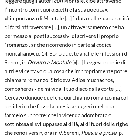
leggere quegli autori
con
Montale, cioè attraverso
l’incontro con i suoi oggetti e la sua poetica»:
«l’importanza di Montale […] è data dalla sua capacità
di farsi attraversare […], un attraversamento che ha
permesso ai poeti successivi di scrivere il proprio
“romanzo”, anche ricorrendo in parte al codice
montaliano», p. 14. Sono queste anche le riflessioni di
Sereni, in
Dovuto a Montale
(«[…] Leggevo poesie di
altri e vi cercavo qualcosa che impropriamente potrei
chiamare romanzo; Strideva Adios muchachos,
compañeros / de mi vida il tuo disco dalla corte […].
Cercavo dunque quel che qui chiamo romanzo ma col
desiderio che fosse la poesia a suggerirmelo o a
farmelo supporre; che la vicenda adombrata o
sottintesa si sviluppasse al di là, al di fuori delle righe
che sono i versi», ora in V. Sereni,
Poesie e prose
, p.