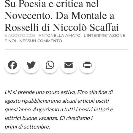
Su Poesia e critica nel
Novecento. Da Montale a
Rosselli di Niccolò Scaffai
6 AGOSTO 2025
·
ANTONELLA AMATO
·
L’INTERPRETAZIONE
SU
E NOI
·
NESSUN COMMENTO
SU
POESIA
E
Facebook
Twitter
WhatsApp
Email
Print
CRITICA
NEL
NOVECENTO.
DA
MONTALE
A
LN si prende una pausa estiva. Fino alla fine di
ROSSELLI
DI
agosto ripubblicheremo alcuni articoli usciti
NICCOLÒ
quest’anno. Auguriamo a tutti i nostri lettori e
SCAFFAI
lettrici buone vacanze. Ci rivediamo i
primi di settembre.