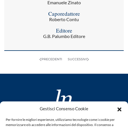
Emanuele Zinato
Caporedattore
Roberto Contu
Editore
G.B. Palumbo Editore
PRECEDENTI
SUCCESSIVI
Gestisci Consenso Cookie
www.laletteraturaenoi.it
Per fornire le migliori esperienze, utilizziamo tecnologie come i cookie per
fondato da Romano Luperini
memorizzare e/o accedere alle informazioni del dispositivo. Il consenso a