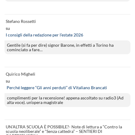
Stefano Rossetti
su
I consigli della redazione per l’estate 2026
Gentile (si fa per dire) signor Barone, in effetti a Torino ha
cominciato a fare…
Quirico Migheli
su
Perché leggere “Gli anni perduti” di Vitaliano Brancati
complimenti per la recensione! appena ascoltato su radio3 (Ad
alta voce). un’opera magistrale
UN’ALTRA SCUOLA È POSSIBILE?- Note di lettura a “Contro la
scuola neoliberale” e “Senza cattedra” – SENTIERI DI