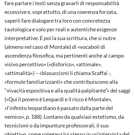
fare parlare i testi senza gravarli di responsabilità
eccessive e, soprattutto, di una coerenza forzata,
saperli fare dialogare tra loro con concretezza
tautologica e solo per reali e autentiche esigenze
interpretative. E poi la sua scrittura, che si nutre
(almeno nel caso di Montale) di «vocaboli di
ascendenza filosofica, ma pertinenti anche al campo
visivo percettivo» («disforico», «attimale»,
«attimalità») – «blasuccismi li chiama Scaffai -,
«formule familiarizzanti» che contribuiscono alla
“vivacità espositiva e alla qualità palpitante”» dei saggi
(«Qui il povero è Leopardi e il ricco è Montale»,
«l’infinito leopardiano è passato dalla parte del
nemico», p. 188). Lontano da qualsiasi estetismo, da
tecnicismi o da impunture professorali, il suo
obiettivo, come spiegava lui stesso in un’intervista del