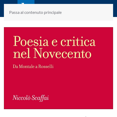
laletteraturaenoi.it
fondato da Romano Luperini
Passa al contenuto principale