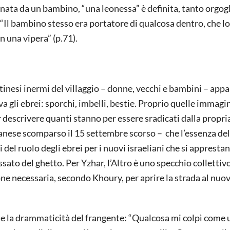
gnata da un bambino, “una leonessa” è definita, tanto orgog
 “Il bambino stesso era portatore di qualcosa dentro, che l
n una vipera” (p.71).
stinesi inermi del villaggio – donne, vecchi e bambini – appa
 gli ebrei: sporchi, imbelli, bestie. Proprio quelle immagini
er descrivere quanti stanno per essere sradicati dalla propria
ibanese scomparso il 15 settembre scorso – che l’essenza del
del ruolo degli ebrei per i nuovi israeliani che si apprestan
passato del ghetto. Per Yzhar, l’Altro è uno specchio collettiv
ione necessaria, secondo Khoury, per aprire la strada al nuo
nte la drammaticità del frangente: “Qualcosa mi colpì come 