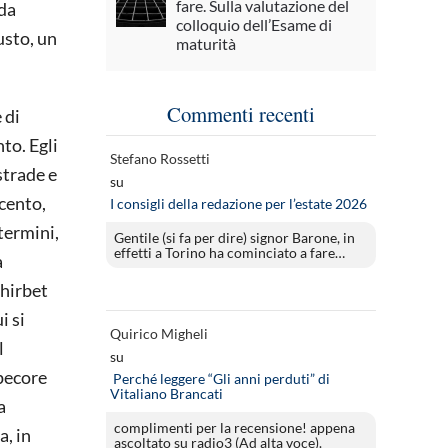
fare. Sulla valutazione del
 da
colloquio dell’Esame di
usto, un
maturità
Commenti recenti
 di
to. Egli
Stefano Rossetti
strade e
su
ocento,
I consigli della redazione per l’estate 2026
 termini,
Gentile (si fa per dire) signor Barone, in
effetti a Torino ha cominciato a fare…
a
Khirbet
i si
Quirico Migheli
l
su
 pecore
Perché leggere “Gli anni perduti” di
Vitaliano Brancati
a
complimenti per la recensione! appena
a, in
ascoltato su radio3 (Ad alta voce).