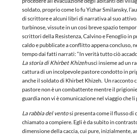
procedere all’evacuazione degli abitanti del villa
soldato, proprio come lo fu Yizhar Smilansky, l’au
di scrittore e alcuni libri di narrativa al suo atti
turbinose, vissute in un così breve spazio tempor
scrittori della Resistenza, Calvino e Fenoglio in
caldo e pubblicate a conflitto appena concluso, n
tempo dai fatti narrati: “In verità tutto ciò acca
La storia di Khirbet Khizeh
uscì insieme ad un ra
cattura di un incolpevole pastore condotto in pr
anche il soldato di Khirbet Khizeh. Un racconto ch
pastore non è un combattente mentre il prigioniero
guardia non vi è comunicazione nel viaggio che li 
La rabbia del vento
si presenta come il flusso di 
chiamato a compiere. Egli è da subito in contrasto
dimensione della caccia, cui pure, inizialmente, 