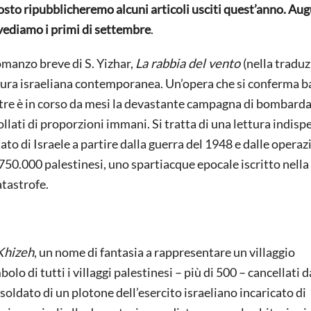
agosto ripubblicheremo alcuni articoli usciti quest’anno. Au
 rivediamo i primi di settembre
.
omanzo breve di S. Yizhar,
La rabbia del vento
(nella traduz
ratura israeliana contemporanea. Un’opera che si conferma ba
ntre è in corso da mesi la devastante campagna di bombard
follati di proporzioni immani. Si tratta di una lettura indisp
ato di Israele a partire dalla guerra del 1948 e dalle operaz
 750.000 palestinesi, uno spartiacque epocale iscritto nella
tastrofe.
 Khizeh
, un nome di fantasia a rappresentare un villaggio
lo di tutti i villaggi palestinesi – più di 500 – cancellati d
oldato di un plotone dell’esercito israeliano incaricato di