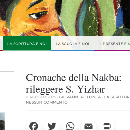
LA SCRITTURA E NOI
LA SCUOLA E NOI
IL PRESENTE E 
Cronache della Nakba:
rileggere S. Yizhar
8 AGOSTO 2025
·
GIOVANNI PILLONCA
·
LA SCRITTUR
SU
NESSUN COMMENTO
CRONACHE
DELLA
NAKBA:
Facebook
Twitter
WhatsApp
Email
Print
RILEGGERE
S.