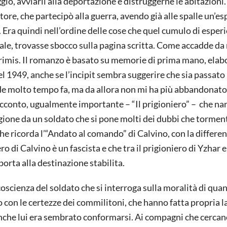
ggio, avviarli alla deportazione e distruggerne le abitazioni
tore, che partecipò alla guerra, avendo già alle spalle un’e
vo. Era quindi nell’ordine delle cose che quel cumulo di esper
ale, trovasse sbocco sulla pagina scritta. Come accadde da 
 primis. Il romanzo è basato su memorie di prima mano, elab
el 1949, anche se l’incipit sembra suggerire che sia passat
dde molto tempo fa, ma da allora non mi ha più abbandonato”
cconto, ugualmente importante – “Il prigioniero” – che nar
igione da un soldato che si pone molti dei dubbi che torme
e ricorda l’“Andato al comando” di Calvino, con la differen
 di Calvino è un fascista e che tra il prigioniero di Yzhar e
porta alla destinazione stabilita.
coscienza del soldato che si interroga sulla moralità di qua
 con le certezze dei commilitoni, che hanno fatta propria l
anche lui era sembrato conformarsi. Ai compagni che cercan