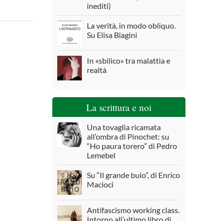
inediti)
La verità, in modo obliquo.
Su Elisa Biagini
In «sbilico» tra malattia e
realtà
La scrittura e noi
Una tovaglia ricamata
all’ombra di Pinochet: su
“Ho paura torero” di Pedro
Lemebel
Su “Il grande buio”, di Enrico
Macioci
Antifascismo working class.
Intorno all’ultimo libro di