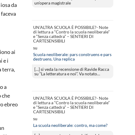
un’opera magistrale
liosa da
o faceva
UN’ALTRA SCUOLA È POSSIBILE?- Note
di lettura a “Contro la scuola neoliberale”
e “Senza cattedra” – SENTIERI DI
CARTESENSIBILI
su
iono ai
Scuola neoliberale: pars construens e pars
destruens. Una replica
 e i
 terra,
[…] si veda la recensione di Ravide Racca
su “La letteratura e noi”. Va notato…
o a
o che
UN’ALTRA SCUOLA È POSSIBILE?- Note
di lettura a “Contro la scuola neoliberale”
vo ebreo
e “Senza cattedra” – SENTIERI DI
CARTESENSIBILI
su
La scuola neoliberale: contro, ma come?
un