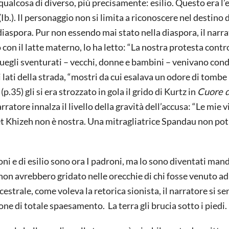
ualcosa di diverso, più precisamente: esilio. Questo era l’e
(Ib.). Il personaggio non si limita a riconoscere nel destino 
diaspora. Pur non essendo mai stato nella diaspora, il narra
 con il latte materno, lo ha letto: “La nostra protesta contro
uegli sventurati – vecchi, donne e bambini – venivano condo
ati della strada, “mostri da cui esalava un odore di tombe
35) gli si era strozzato in gola il grido di Kurtz in
Cuore d
narratore innalza il livello della gravità dell’accusa: “Le mie 
bet Khizeh non è nostra. Una mitragliatrice Spandau non po
oni e di esilio sono ora I padroni, ma lo sono diventati man
o non avrebbero gridato nelle orecchie di chi fosse venuto ad
ncestrale, come voleva la retorica sionista, il narratore si se
e di totale spaesamento. La terra gli brucia sotto i piedi.