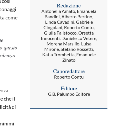
 così
Redazione
rsonaggi
Antonella Amato, Emanuela
Bandini, Alberto Bertino,
tata come
Linda Cavadini, Gabriele
Cingolani, Roberto Contu,
Giulia Falistocco, Orsetta
Innocenti, Daniele Lo Vetere,
me
Morena Marsilio, Luisa
to questo
Mirone, Stefano Rossetti,
silenzio
Katia Trombetta, Emanuele
Zinato
Caporedattore
Roberto Contu
Editore
enza
G.B. Palumbo Editore
e che il
icità di
 minimi