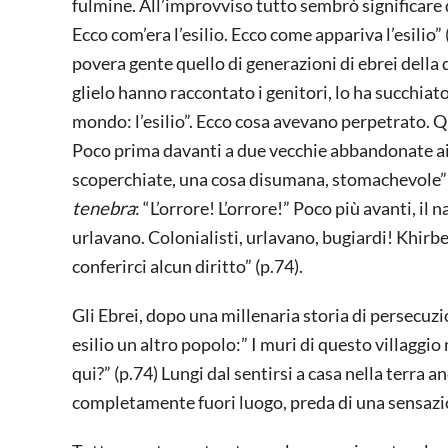
fulmine. All’improvviso tutto sembrò significare q
Ecco com’era l’esilio. Ecco come appariva l’esilio” 
povera gente quello di generazioni di ebrei della 
glielo hanno raccontato i genitori, lo ha succhiato
mondo: l’esilio”. Ecco cosa avevano perpetrato. Q
Poco prima davanti a due vecchie abbandonate ai l
scoperchiate, una cosa disumana, stomachevole” (p.
tenebra
: “L’orrore! L’orrore!” Poco più avanti, il 
urlavano. Colonialisti, urlavano, bugiardi! Khir
conferirci alcun diritto” (p.74).
Gli Ebrei, dopo una millenaria storia di persecuzi
esilio un altro popolo:” I muri di questo villaggi
qui?” (p.74) Lungi dal sentirsi a casa nella terra a
completamente fuori luogo, preda di una sensazion