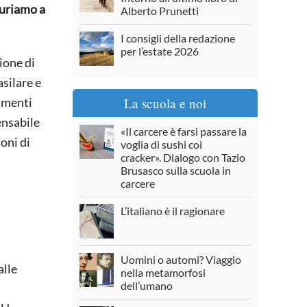
guriamo a
Alberto Prunetti
I consigli della redazione
per l’estate 2026
ione di
silare e
La scuola e noi
amenti
ensabile
«Il carcere è farsi passare la
ioni di
voglia di sushi coi
cracker». Dialogo con Tazio
Brusasco sulla scuola in
carcere
L’italiano è il ragionare
Uomini o automi? Viaggio
alle
nella metamorfosi
dell’umano