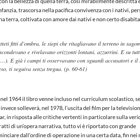
on la bellezza di quella terra, così mirabilmente descritta e
infanzia, trascorsa nella pacifica convivenza con i nativi, pe
Una terra, coltivata con amore dai nativi e non certo disabi
tteti fitti d’ombra, le siepi che ritagliavano il terreno in sago
ascondevano e rivelavano orizzonti lontani, azzurrini. E su tut
…). E già i campi ti osservavano con sguardi accusatori e il 
so, ti seguiva senza tregua. (p. 60-61)
el 1964 il libro venne incluso nel curriculum scolastico, s
nvece solleverà, nel 1978, l’uscita del film per la television
in risposta alle critiche vertenti in particolare sulla verid
atti di un’opera narrativa, tutto vi è riportato con grande
ciare dall’ordine di operazione in una certa data, fin nei