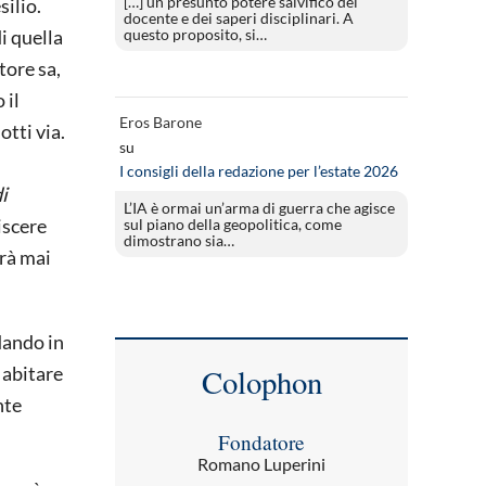
[…] un presunto potere salvifico del
silio.
docente e dei saperi disciplinari. A
questo proposito, si…
di quella
tore sa,
 il
Eros Barone
tti via.
su
I consigli della redazione per l’estate 2026
i
L’IA è ormai un’arma di guerra che agisce
viscere
sul piano della geopolitica, come
dimostrano sia…
trà mai
dando in
Colophon
 abitare
nte
Fondatore
Romano Luperini