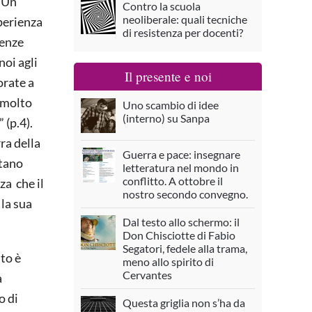
. Un
Contro la scuola
neoliberale: quali tecniche
sperienza
di resistenza per docenti?
ienze
noi agli
Il presente e noi
orate a
o molto
Uno scambio di idee
(interno) su Sanpa
 (p.4).
ra della
Guerra e pace: insegnare
ntano
letteratura nel mondo in
conflitto. A ottobre il
za che il
nostro secondo convegno.
 la sua
Dal testo allo schermo: il
Don Chisciotte di Fabio
Segatori, fedele alla trama,
nto è
meno allo spirito di
Cervantes
a
o di
Questa griglia non s’ha da