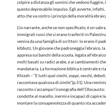
colpire a distanza gli uomini che vedono fuggire, i
questo deprecabile impulso. Egli avverte, infat
atto che va contro i principi della moralità ebraic
L’io narrante, anche se non specificato, è un sabr
immigrati russi che si erano trasferiti in Palestin
veniva da una famiglia di scrittori: lo erano il pa
kibbutz. Un giovane che padroneggia l’ebraico, la 
appresa sui banchi della scuola, legata all’ebraico
molti basati su radici arabe, e ai cambiamenti che
mandataria. La formazione biblica è centrale e ria
Khizeh – “E tutti quei ciechi, zoppi, vecchi, debol
raccontava qualcosa di simile”(p.51). Una reminis
racconto s’accampa l’iconografia dell’Olocausto: i
condotte al macello, inermi e incapaci di capire la
montare la consapevolezza di quanto sta accadend