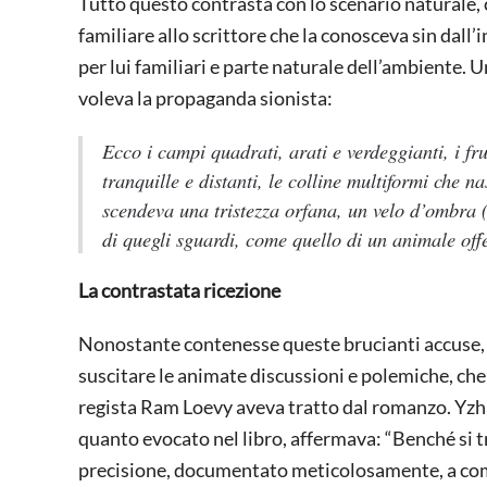
Tutto questo contrasta con lo scenario naturale, c
familiare allo scrittore che la conosceva sin dall’
per lui familiari e parte naturale dell’ambiente. 
voleva la propaganda sionista:
Ecco i campi quadrati, arati e verdeggianti, i fru
tranquille e distanti, le colline multiformi che n
scendeva una tristezza orfana, un velo d’ombra (
di quegli sguardi, come quello di un animale offe
La contrastata ricezione
Nonostante contenesse queste brucianti accuse, n
suscitare le animate discussioni e polemiche, che i
regista Ram Loevy aveva tratto dal romanzo. Yzhar, 
quanto evocato nel libro, affermava: “Benché si tr
precisione, documentato meticolosamente, a comin