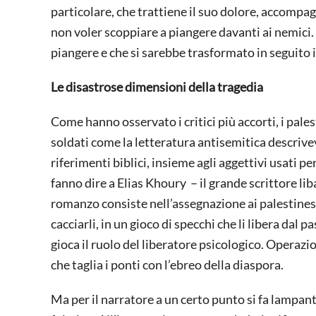
particolare, che trattiene il suo dolore, accompa
non voler scoppiare a piangere davanti ai nemici.
piangere e che si sarebbe trasformato in seguito i
Le disastrose dimensioni della tragedia
Come hanno osservato i critici più accorti, i pale
soldati come la letteratura antisemitica descriveva
riferimenti biblici, insieme agli aggettivi usati p
fanno dire a Elias Khoury – il grande scrittore l
romanzo consiste nell’assegnazione ai palestinesi 
cacciarli, in un gioco di specchi che li libera dal 
gioca il ruolo del liberatore psicologico. Operaz
che taglia i ponti con l’ebreo della diaspora.
Ma per il narratore a un certo punto si fa lampa