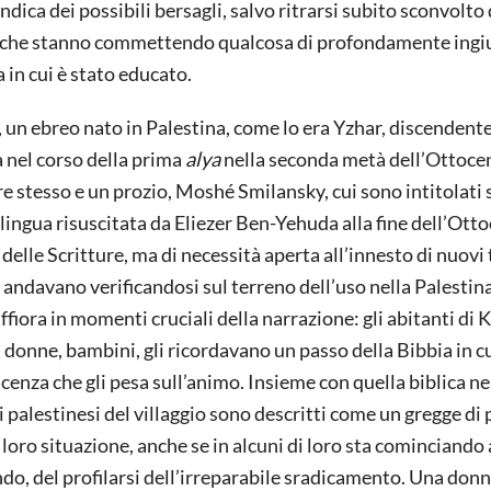
ndica dei possibili bersagli, salvo ritrarsi subito sconvolto
ti, che stanno commettendo qualcosa di profondamente ingi
a in cui è stato educato.
a, un ebreo nato in Palestina, come lo era Yzhar, discendente
a nel corso della prima
alya
nella seconda metà dell’Ottocen
dre stesso e un prozio, Moshé Smilansky, cui sono intitolati 
lingua risuscitata da Eliezer Ben-Yehuda alla fine dell’Ott
 delle Scritture, ma di necessità aperta all’innesto di nuovi
 andavano verificandosi sul terreno dell’uso nella Palestin
ffiora in momenti cruciali della narrazione: gli abitanti di 
i, donne, bambini, gli ricordavano un passo della Bibbia in cu
cenza che gli pesa sull’animo. Insieme con quella biblica ne
 palestinesi del villaggio sono descritti come un gregge di
 loro situazione, anche se in alcuni di loro sta cominciando 
o, del profilarsi dell’irreparabile sradicamento. Una donn