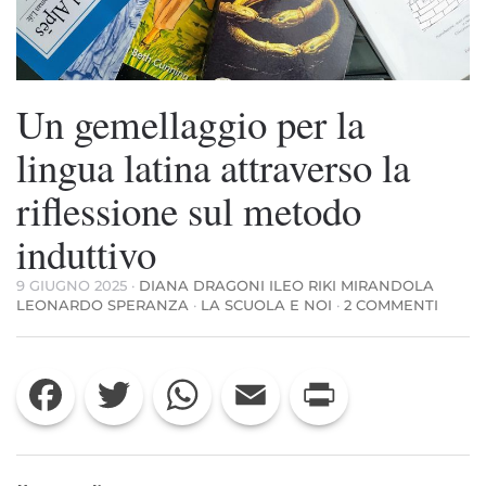
Un gemellaggio per la
lingua latina attraverso la
riflessione sul metodo
induttivo
9 GIUGNO 2025
·
DIANA DRAGONI ILEO RIKI MIRANDOLA
SU
LEONARDO SPERANZA
·
LA SCUOLA E NOI
·
2 COMMENTI
UN
GEME
PER
Facebook
Twitter
WhatsApp
Email
Print
LA
LINGU
LATIN
ATTR
LA
RIFLE