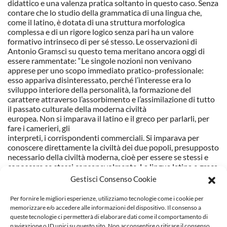
didattico e una valenza pratica soltanto in questo caso. Senza
contare che lo studio della grammatica di una lingua che,
come il latino, è dotata di una struttura morfologica
complessa e di un rigore logico senza pari ha un valore
formativo intrinseco di per sé stesso. Le osservazioni di
Antonio Gramsci su questo tema meritano ancora oggi di
essere rammentate: “Le singole nozioni non venivano
apprese per uno scopo immediato pratico-professionale:
esso appariva disinteressato, perché l’interesse era lo
sviluppo interiore della personalità, la formazione del
carattere attraverso l’assorbimento e l’assimilazione di tutto
il passato culturale della moderna civiltà
europea. Non si imparava il latino e il greco per parlarli, per
fare i camerieri, gli
interpreti, i corrispondenti commerciali. Si imparava per
conoscere direttamente la civiltà dei due popoli, presupposto
necessario della civiltà moderna, cioè per essere se stessi e
conoscere se stessi consapevolmente. La lingua latina e greca
si imparava secondo grammatica, meccanicamente; ma c’è
Gestisci Consenso Cookie
molta ingiustizia e improprietà nell’accusa di meccanicità e di
aridità. Si ha che fare con ragazzetti, ai quali occorre far
Per fornire le migliori esperienze, utilizziamo tecnologie come i cookie per
contrarre certe abitudini di diligenza, di esattezza, di
memorizzare e/o accedere alle informazioni del dispositivo. Il consenso a
compostezza anche fisica, di concentrazione psichica su
queste tecnologie ci permetterà di elaborare dati come il comportamento di
determinati soggetti che
navigazione o ID unici su questo sito. Non acconsentire o ritirare il consenso