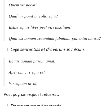
Quem vir necat?
Quid vir ponit in collo equi?
Estne equus liber post viri auxilium?
Quid est bonum secundum fabulam: patientia an ira?
Lege sententias et dic verum an falsum.
Equus aquam puram amat.
Aper amicus equi est.
Vir equum iuvat.
Post pugnam equus laetus est.
Da synonyma aut contraria.