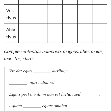
Voca
tivus
Abla
tivus
Comple sententias adiectivo: magnus, liber, malus,
maestus, clarus.
Vir dat equo ________ auxilium.
________ apri culpa est.
Equus post auxilium non est laetus, sed ________.
Aquam ________ equus amabat.