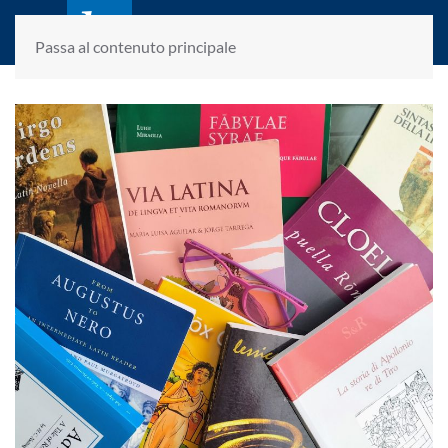
laletteraturaenoi.it
fondato da Romano Luperini
Passa al contenuto principale