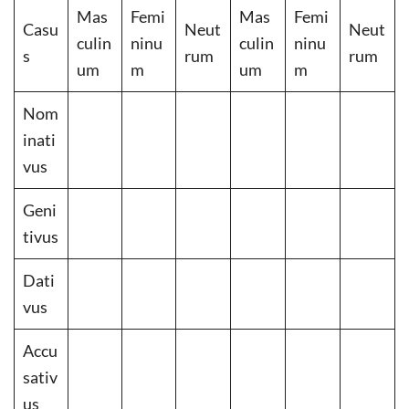
Mas
Femi
Mas
Femi
Casu
Neut
Neut
culin
ninu
culin
ninu
s
rum
rum
um
m
um
m
Nom
inati
vus
Geni
tivus
Dati
vus
Accu
sativ
us