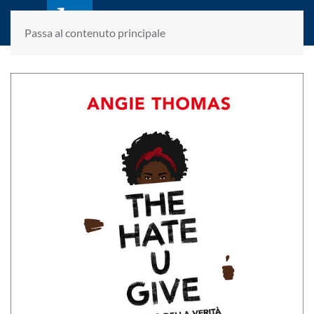
laletteraturaenoi.it
fondato da Romano Luperini
Passa al contenuto principale