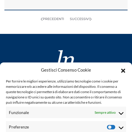
PRECEDENTI
SUCCESSIVI
Gestisci Consenso Cookie
www.laletteraturaenoi.it
Per fornire le migliori esperienze, utilizziamo tecnologie come i cookie per
fondato da Romano Luperini
memorizzare e/o accedere alle informazioni del dispositivo. Il consenso a
queste tecnologie ci permetterà di elaborare dati come il comportamento di
Questo blog non rappresenta una testata giornalistica in
navigazione o ID unici su questo sito. Non acconsentire o ritirare il consenso
può influire negativamente su alcune caratteristiche e funzioni.
quanto viene aggiornato senza alcuna periodicità. Non può
pertanto considerarsi un prodotto editoriale ai sensi della
Funzionale
Sempre attivo
legge n° 62 del 7.03.2001. L'autore non è responsabile per
quanto pubblicato dai lettori nei commenti ad ogni post.
Preferenze
Prefere