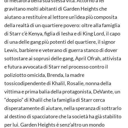
di metafora della sua stessa vita. Attorno a lei
gravitano molti abitanti di Garden Heights che
aiutano a restituire al lettore un’idea più composita
della realtà di un quartiere povero: oltre alla famiglia
di Starr c’è Kenya, figlia di Iesha e di King Lord, il capo
di una delle gang più potenti del quartiere, il signor
Lewis, barbiere e veterano di guerra stanco di dover
sottostare ai soprusi delle gang, April Ofrah, attivista
e futura avvocata di Starr nel processo contro il
poliziotto omicida, Brenda, la madre
tossicodipendente di Khalil, Rosalie, nonna della
vittima e prima balia della protagonista, DeVante, un
“doppio” di Khalil che la famiglia di Starr cerca
disperatamente di aiutare, nella speranza di sottrarlo
al destino di spacciatore che la società ha già stabilito
per lui. Garden Heights è senz’altro un mondo