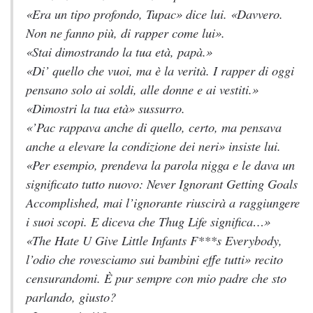
«Era un tipo profondo, Tupac» dice lui. «Davvero.
Non ne fanno più, di rapper come lui».
«Stai dimostrando la tua età, papà.»
«Di’ quello che vuoi, ma è la verità. I rapper di oggi
pensano solo ai soldi, alle donne e ai vestiti.»
«Dimostri la tua età» sussurro.
«’Pac rappava anche di quello, certo, ma pensava
anche a elevare la condizione dei neri» insiste lui.
«Per esempio, prendeva la parola
nigga
e le dava un
significato tutto nuovo:
Never Ignorant Getting Goals
Accomplished
, mai l’ignorante riuscirà a raggiungere
i suoi scopi. E diceva che
Thug Life
significa…»
«The Hate U Give Little Infants F***s Everybody,
l’odio che rovesciamo sui bambini effe tutti» recito
censurandomi. È pur sempre con mio padre che sto
parlando, giusto?