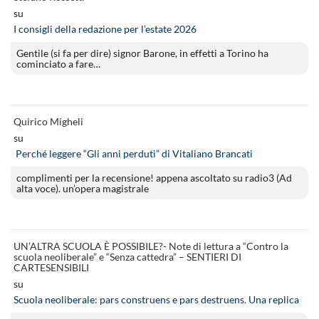
su
I consigli della redazione per l’estate 2026
Gentile (si fa per dire) signor Barone, in effetti a Torino ha
cominciato a fare…
Quirico Migheli
su
Perché leggere “Gli anni perduti” di Vitaliano Brancati
complimenti per la recensione! appena ascoltato su radio3 (Ad
alta voce). un’opera magistrale
UN’ALTRA SCUOLA È POSSIBILE?- Note di lettura a “Contro la
scuola neoliberale” e “Senza cattedra” – SENTIERI DI
CARTESENSIBILI
su
Scuola neoliberale: pars construens e pars destruens. Una replica