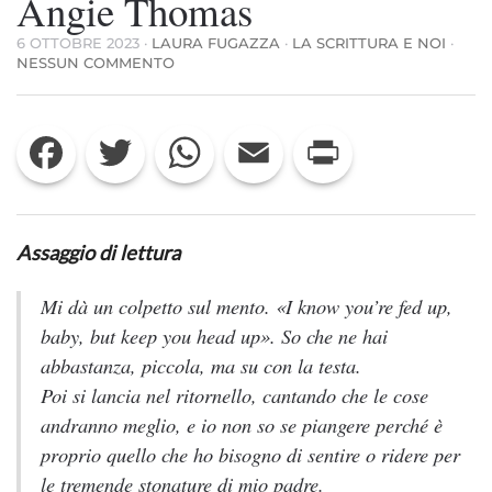
Angie Thomas
6 OTTOBRE 2023
·
LAURA FUGAZZA
·
LA SCRITTURA E NOI
·
SU
NESSUN COMMENTO
PROPOSTE
PER
GIOVANI
Facebook
Twitter
WhatsApp
Email
Print
LETTORI
–
“THE
HATE
U
GIVE.
Assaggio di lettura
IL
CORAGGIO
DELLA
Mi dà un colpetto sul mento.
«I know you’re fed up,
VERITÀ”
baby, but keep you head up».
So che ne hai
DI
ANGIE
abbastanza, piccola, ma su con la testa.
THOMAS
Poi si lancia nel ritornello, cantando che le cose
andranno meglio, e io non so se piangere perché è
proprio quello che ho bisogno di sentire o ridere per
le tremende stonature di mio padre.