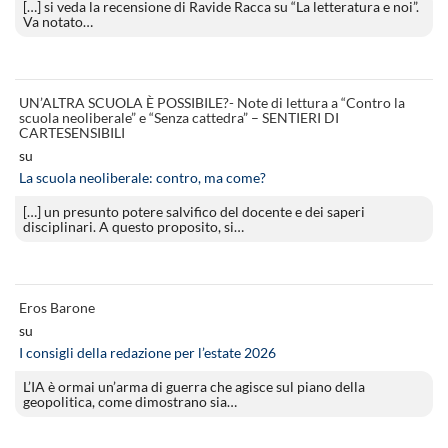
[…] si veda la recensione di Ravide Racca su “La letteratura e noi”.
Va notato…
UN’ALTRA SCUOLA È POSSIBILE?- Note di lettura a “Contro la
scuola neoliberale” e “Senza cattedra” – SENTIERI DI
CARTESENSIBILI
su
La scuola neoliberale: contro, ma come?
[…] un presunto potere salvifico del docente e dei saperi
disciplinari. A questo proposito, si…
Eros Barone
su
I consigli della redazione per l’estate 2026
L’IA è ormai un’arma di guerra che agisce sul piano della
geopolitica, come dimostrano sia…