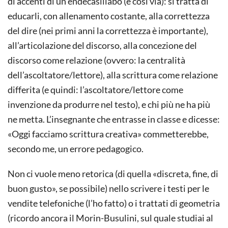
di accenti di un endecasillabo (e così via): si tratta di
educarli, con allenamento costante, alla correttezza
del dire (nei primi anni la correttezza è importante),
all’articolazione del discorso, alla concezione del
discorso come relazione (ovvero: la centralità
dell’ascoltatore/lettore), alla scrittura come relazione
differita (e quindi: l’ascoltatore/lettore come
invenzione da produrre nel testo), e chi più ne ha più
ne metta. L’insegnante che entrasse in classe e dicesse:
«Oggi facciamo scrittura creativa» commetterebbe,
secondo me, un errore pedagogico.
Non ci vuole meno retorica (di quella «discreta, fine, di
buon gusto», se possibile) nello scrivere i testi per le
vendite telefoniche (l’ho fatto) o i trattati di geometria
(ricordo ancora il Morin-Busulini, sul quale studiai al