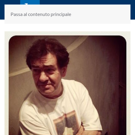
laletteraturaenoi.it
fondato da Romano Luperini
Passa al contenuto principale