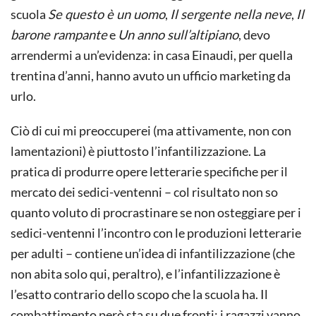
scuola
Se questo è un uomo
,
Il sergente nella neve
,
Il
barone rampante
e
Un anno sull’altipiano
, devo
arrendermi a un’evidenza: in casa Einaudi, per quella
trentina d’anni, hanno avuto un ufficio marketing da
urlo.
Ciò di cui mi preoccuperei (ma attivamente, non con
lamentazioni) è piuttosto l’infantilizzazione. La
pratica di produrre opere letterarie specifiche per il
mercato dei sedici-ventenni – col risultato non so
quanto voluto di procrastinare se non osteggiare per i
sedici-ventenni l’incontro con le produzioni letterarie
per adulti – contiene un’idea di infantilizzazione (che
non abita solo qui, peraltro), e l’infantilizzazione è
l’esatto contrario dello scopo che la scuola ha. Il
combattimento però sta su due fronti: i ragazzi vanno