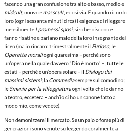
facendo una gran confusione tra alto e basso, medio e
midcult
, nuovo e
masscult
, e così via. E quando ricordo
loro (ogni sessanta minuti circa) l’esigenza di rileggere
mensilmente
I promessi sposi
, si scherniscono e
fanno risatine e parlano male della loro insegnante del
liceo (ma io rincaro: trimestralmente il
Furioso
; le
Operette morali
ogni quaresima – perché sono
un’opera nella quale davvero “Dio è morto” –; tutte le
estati – perché è un’opera solare – il
Dialogo dei
massimi sistemi
; la
Commedia
sempre sul comodino;
le
Smanie per la villeggiatura
ogni volta che le danno
a teatro, eccetera – anch’io ci ho un canone fatto a
modo mio, come vedete).
Non demonizzerei il mercato. Se un paio o forse più di
generazioni sono venute su leggendo coralmente a