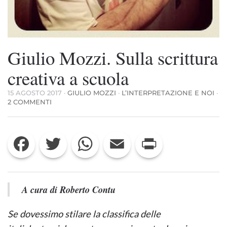
Giulio Mozzi. Sulla scrittura
creativa a scuola
15 AGOSTO 2017
·
GIULIO MOZZI
·
L’INTERPRETAZIONE E NOI
·
SU
2 COMMENTI
GIULIO
MOZZI.
SULLA
Facebook
Twitter
WhatsApp
Email
Print
SCRITTURA
CREATIVA
A
SCUOLA
A cura di Roberto Contu
Se dovessimo stilare la classifica delle