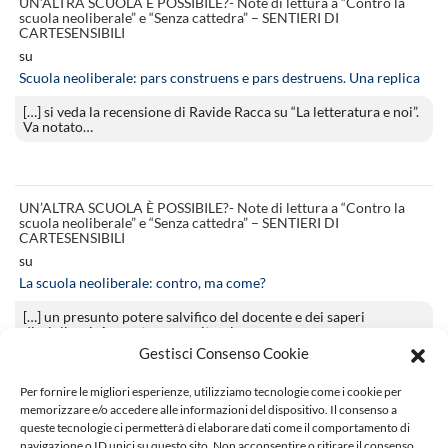
UN’ALTRA SCUOLA È POSSIBILE?- Note di lettura a “Contro la
scuola neoliberale” e “Senza cattedra” – SENTIERI DI
CARTESENSIBILI
su
Scuola neoliberale: pars construens e pars destruens. Una replica
[…] si veda la recensione di Ravide Racca su “La letteratura e noi”.
Va notato…
UN’ALTRA SCUOLA È POSSIBILE?- Note di lettura a “Contro la
scuola neoliberale” e “Senza cattedra” – SENTIERI DI
CARTESENSIBILI
su
La scuola neoliberale: contro, ma come?
[…] un presunto potere salvifico del docente e dei saperi
disciplinari. A questo proposito, si…
Gestisci Consenso Cookie
Per fornire le migliori esperienze, utilizziamo tecnologie come i cookie per
memorizzare e/o accedere alle informazioni del dispositivo. Il consenso a
Eros Barone
queste tecnologie ci permetterà di elaborare dati come il comportamento di
su
navigazione o ID unici su questo sito. Non acconsentire o ritirare il consenso