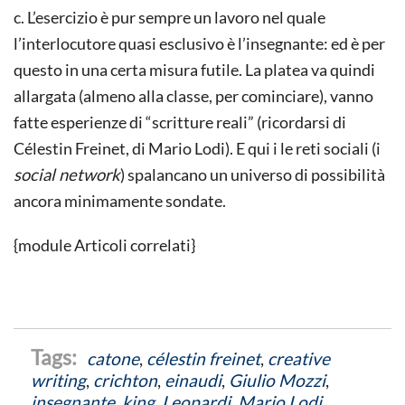
c. L’esercizio è pur sempre un lavoro nel quale
l’interlocutore quasi esclusivo è l’insegnante: ed è per
questo in una certa misura futile. La platea va quindi
allargata (almeno alla classe, per cominciare), vanno
fatte esperienze di “scritture reali” (ricordarsi di
Célestin Freinet, di Mario Lodi). E qui i le reti sociali (i
social network
) spalancano un universo di possibilità
ancora minimamente sondate.
{module Articoli correlati}
catone
,
célestin freinet
,
creative
writing
,
crichton
,
einaudi
,
Giulio Mozzi
,
insegnante
,
king
,
Leopardi
,
Mario Lodi
,