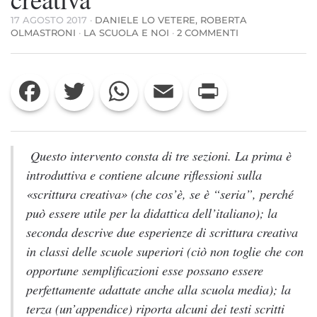
17 AGOSTO 2017
·
DANIELE LO VETERE, ROBERTA
SU
OLMASTRONI
·
LA SCUOLA E NOI
·
2 COMMENTI
“PANGRAMMA”
ED
“ESERCIZI
Facebook
Twitter
WhatsApp
Email
Print
DI
STILE”.
DUE
ESPERIENZE
DIDATTICHE
DI
Questo intervento consta di tre sezioni. La prima è
SCRITTURA
introduttiva e contiene alcune riflessioni sulla
CREATIVA
«scrittura creativa» (che cos’è, se è “seria”, perché
può essere utile per la didattica dell’italiano); la
seconda descrive due esperienze di scrittura creativa
in classi delle scuole superiori (ciò non toglie che con
opportune semplificazioni esse possano essere
perfettamente adattate anche alla scuola media); la
terza (un’appendice) riporta alcuni dei testi scritti