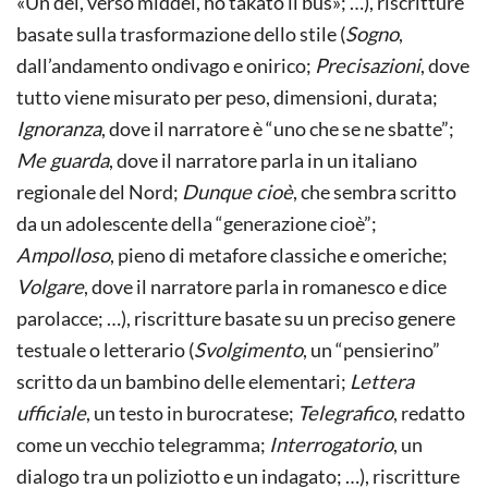
«Un dèi, verso middèi, ho takato il bus»; …), riscritture
basate sulla trasformazione dello stile (
Sogno
,
dall’andamento ondivago e onirico;
Precisazioni
, dove
tutto viene misurato per peso, dimensioni, durata;
Ignoranza
, dove il narratore è “uno che se ne sbatte”;
Me guarda
, dove il narratore parla in un italiano
regionale del Nord;
Dunque cioè
, che sembra scritto
da un adolescente della “generazione cioè”;
Ampolloso
, pieno di metafore classiche e omeriche;
Volgare
, dove il narratore parla in romanesco e dice
parolacce; …), riscritture basate su un preciso genere
testuale o letterario (
Svolgimento
, un “pensierino”
scritto da un bambino delle elementari;
Lettera
ufficiale
, un testo in burocratese;
Telegrafico
, redatto
come un vecchio telegramma;
Interrogatorio
, un
dialogo tra un poliziotto e un indagato; …), riscritture