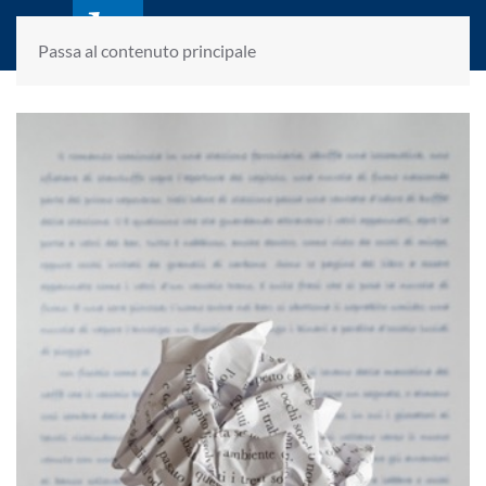
laletteraturaenoi.it
fondato da Romano Luperini
Passa al contenuto principale