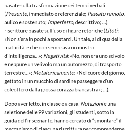
basate sulla trasformazione dei tempi verbali
(
Presente
, immediato e referenziale;
Passato remoto
,
aulico e sostenuto;
Imperfetto
, descrittivo; …),
riscritture basate sull’uso di figure retoriche (
Litoti
:
«Non s’era in pochi a spostarci. Un tale, al di qua della
maturità, e che non sembrava un mostro
d’intelligenza…»;
Negatività
: «No, non era uno scivolo
e neppure un velivolo ma un automezzo, di trasporto
terrestre…»;
Metaforicamente
: «Nel cuore del giorno,
gettato in un mucchio di sardine passeggere d’un
coleottero dalla grossa corazza biancastra»; …).
Dopo aver letto, in classe e a casa,
Notazioni
e una
selezione delle 99 variazioni, gli studenti, sotto la
guida dell’insegnante, hanno cercato di “smontare” il
meccanismo di ciascuna riscrittura per comprenderne