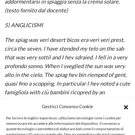
addormentarsi in spiaggia senza la crema solare.
(testo fornito dal docente)
5) ANGLICISMI
The spiag was veri desert bicos era veri veri prest,
circa the seven. I have stended my telo on the sab
that was very sottil and I hev sdraied. I fell in a very
profondo sonno. When I sveglied the sun was very
alto in the cielo. The spiag hev bin riemped of gent,
quasi fino a scopping. In particular I hev noted a cute
famigliola with ciù bambini ricopred by an
appicchiching and white crema, ciù adolescents che
Gestisci Consenso Cookie
si stavano sbaciucching and an old nonnettA, with a
very vistos fint flower on a bretel of her viola
Per fornire le migliori esperienze, utilizziamo tecnologie come i cookie per
memorizzare e/o accedere alle informazioni del dispositivo. Il consenso a
costum, that was mormoring about new giovinez, a
queste tecnologie ci permetterà di elaborare dati come il comportamento di
navigazione o ID unici su questo sito. Non acconsentire o ritirare il consenso