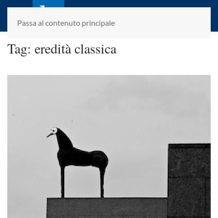
laletteraturaenoi.it
fondato da Romano Luperini
Passa al contenuto principale
Tag:
eredità classica