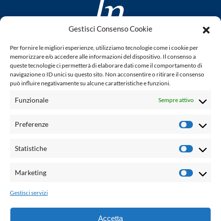
Gestisci Consenso Cookie
www.laletteraturaenoi.it
Per fornire le migliori esperienze, utilizziamo tecnologie come i cookie per
fondato da Romano Luperini
memorizzare e/o accedere alle informazioni del dispositivo. Il consenso a
queste tecnologie ci permetterà di elaborare dati come il comportamento di
Questo blog non rappresenta una testata giornalistica in
navigazione o ID unici su questo sito. Non acconsentire o ritirare il consenso
può influire negativamente su alcune caratteristiche e funzioni.
quanto viene aggiornato senza alcuna periodicità. Non può
pertanto considerarsi un prodotto editoriale ai sensi della
Funzionale
Sempre attivo
legge n° 62 del 7.03.2001. L'autore non è responsabile per
quanto pubblicato dai lettori nei commenti ad ogni post.
Preferenze
Prefere
Powered by:
Statistiche
Statisti
Palumbo Editore Divisione Digitale
http://www.palumboeditore.it
Marketing
Marketi
email:
letteraturaenoi.redazione@gmail.com
Gestisci servizi
Responsabile web: Vincenzo Patricolo
Grafica e web:
Salvatore Leto
Accetta