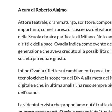
A cura di Roberto Alajmo
Attore teatrale, drammaturgo, scrittore, composi
importanti, come la presa di coscienza del valore
della Scuola ebraica parificata di Milano. Noto an
diritti e della pace, Ovadia indica come evento dec
generazione che aveva creduto alla possibilità d
società più equa e giusta.
Infine Ovadia riflette sui cambiamenti epocali me
tecnologiche: la scoperta del DNA alla metà del N
digitale e che, in ultima analisi, ha reso sempre 
dell’uomo.
La videointervista che proponiamo qui è tratta da
puntate precedenti. Storie e racconti del tuo 