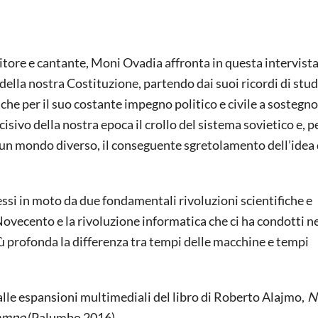
tore e cantante, Moni Ovadia affronta in questa intervist
 della nostra Costituzione, partendo dai suoi ricordi di stu
che per il suo costante impegno politico e civile a sostegno
isivo della nostra epoca il crollo del sistema sovietico e, p
i un mondo diverso, il conseguente sgretolamento dell’idea 
ssi in moto da due fondamentali rivoluzioni scientifiche e
ovecento e la rivoluzione informatica che ci ha condotti ne
più profonda la differenza tra tempi delle macchine e tempi
lle espansioni multimediali del libro di Roberto Alajmo,
N
tempo
(Palumbo 2016).