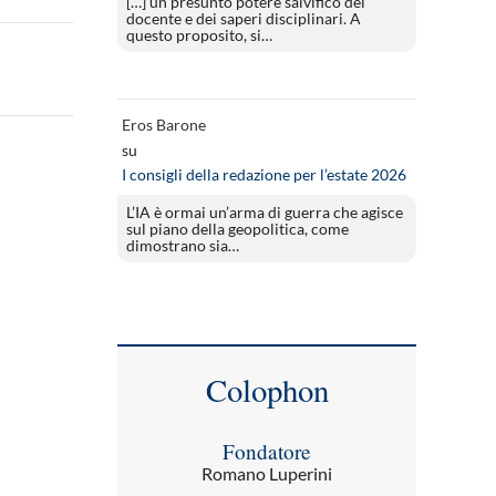
[…] un presunto potere salvifico del
docente e dei saperi disciplinari. A
questo proposito, si…
Eros Barone
su
I consigli della redazione per l’estate 2026
L’IA è ormai un’arma di guerra che agisce
sul piano della geopolitica, come
dimostrano sia…
Colophon
Fondatore
Romano Luperini