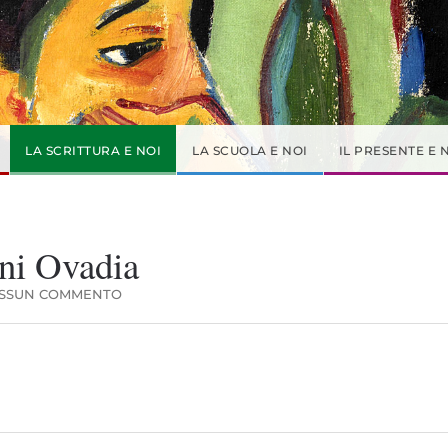
LA SCRITTURA E NOI
LA SCUOLA E NOI
IL PRESENTE E 
oni Ovadia
SU
SSUN COMMENTO
INCONTRO
CON
L’AUTORE:
MONI
OVADIA