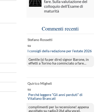
fare. Sulla valutazione del
colloquio dell’Esame di
maturità
Commenti recenti
Stefano Rossetti
su
I consigli della redazione per l’estate 2026
Gentile (si fa per dire) signor Barone, in
effetti a Torino ha cominciato a fare…
Quirico Migheli
su
Perché leggere “Gli anni perduti” di
Vitaliano Brancati
complimenti per la recensione! appena
ascoltato su radio3 (Ad alta voce).