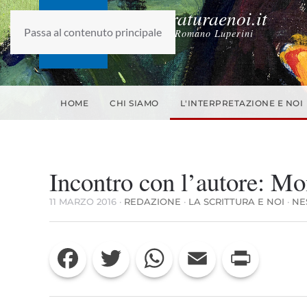
laletteraturaenoi.it
Passa al contenuto principale
fondato da Romano Luperini
HOME
CHI SIAMO
L'INTERPRETAZIONE E NOI
Incontro con l’autore: M
11 MARZO 2016
·
REDAZIONE
·
LA SCRITTURA E NOI
·
NE
Facebook
Twitter
WhatsApp
Email
Print