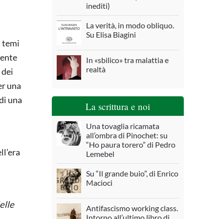
inediti)
La verità, in modo obliquo.
Su Elisa Biagini
a temi
dente
In «sbilico» tra malattia e
realtà
 dei
er una
di una
La scrittura e noi
Una tovaglia ricamata
all’ombra di Pinochet: su
“Ho paura torero” di Pedro
ll’era
Lemebel
Su “Il grande buio”, di Enrico
Macioci
elle
Antifascismo working class.
Intorno all’ultimo libro di