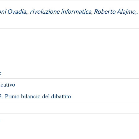
ni Ovadia,
,
rivoluzione informatica
,
Roberto Alajmo,
,
e
ucativo
. Primo bilancio del dibattito
e