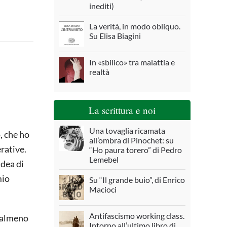
inediti)
La verità, in modo obliquo.
Su Elisa Biagini
In «sbilico» tra malattia e
realtà
La scrittura e noi
Una tovaglia ricamata
, che ho
all’ombra di Pinochet: su
erative.
“Ho paura torero” di Pedro
Lemebel
idea di
mio
Su “Il grande buio”, di Enrico
Macioci
Antifascismo working class.
a almeno
Intorno all’ultimo libro di