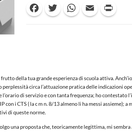
Facebook
Twitter
WhatsApp
Email
Print
FATTI
E
LE
PAURE.
RISPOSTA
A
CARLO
SCATAGLINI/IL
DIBATTITO
SUI
BES
2
frutto della tua grande esperienza di scuola attiva. Anch’io
 perplessità circa l’attuazione pratica delle indicazioni op
 l’orario di servizio e con tanta frequenza; ho contestato l’
IP con i CTS ( la c m n. 8/13 almeno li ha messi assieme); a 
tivi di queste norme.
e colgo una proposta che, teoricamente legittima, mi sembr