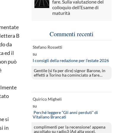
fare. Sulla valutazione del
colloquio dell’Esame di
maturità
cumentate
Commenti recenti
lettera B
odo da
Stefano Rossetti
a ed il
su
I consigli della redazione per l’estate 2026
 non può
è
Gentile (si fa per dire) signor Barone, in
effetti a Torino ha cominciato a fare…
nalmente
tato
Quirico Migheli
su
Perché leggere “Gli anni perduti” di
Vitaliano Brancati
e si
si in
complimenti per la recensione! appena
ascoltato su radio3 (Ad alta voce).