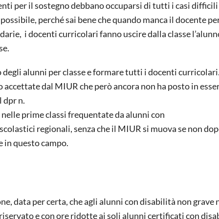
nti per il sostegno debbano occuparsi di tutti i casi difficili
impossibile, perché sai bene che quando manca il docente per
darie, i docenti curricolari fanno uscire dalla classe l’alunn
se.
egli alunni per classe e formare tutti i docenti curricolar
o accettate dal MIUR che però ancora non ha posto in esser
 dpr n.
nelle prime classi frequentate da alunni con
 scolastici regionali, senza che il MIUR si muova se non dop
e in questo campo.
e, data per certa, che agli alunni con disabilità non grave
servato e con ore ridotte ai soli alunni certificati con disab