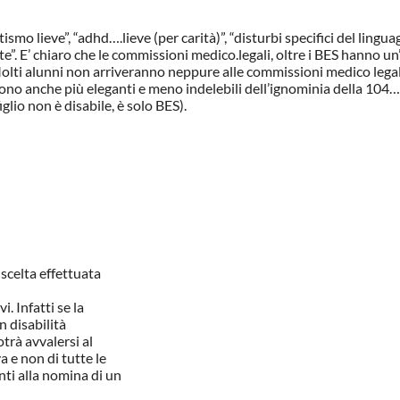
smo lieve”, “adhd….lieve (per carità)”, “disturbi specifici del linguag
e”. E’ chiaro che le commissioni medico.legali, oltre i BES hanno un’
. Molti alunni non arriveranno neppure alle commissioni medico legal
ono anche più eleganti e meno indelebili dell’ignominia della 104…
glio non è disabile, è solo BES).
scelta effettuata
. Infatti se la
n disabilità
trà avvalersi al
 e non di tutte le
nti alla nomina di un