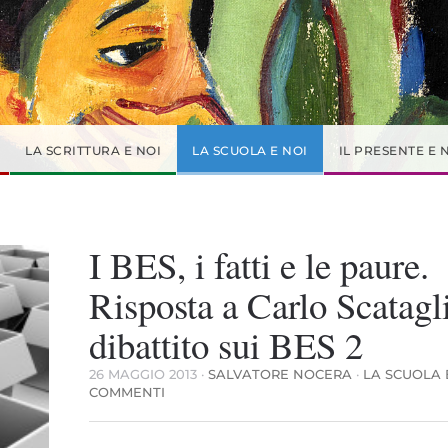
LA SCRITTURA E NOI
LA SCUOLA E NOI
IL PRESENTE E 
I BES, i fatti e le paure.
Risposta a Carlo Scatagli
dibattito sui BES 2
26 MAGGIO 2013
·
SALVATORE NOCERA
·
LA SCUOLA 
SU
COMMENTI
I
BES,
I