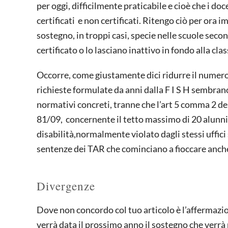
per oggi, difficilmente praticabile e cioè che i doce
certificati e non certificati. Ritengo ciò per ora 
sostegno, in troppi casi, specie nelle scuole secon
certificato o lo lasciano inattivo in fondo alla clas
Occorre, come giustamente dici ridurre il numero d
richieste formulate da anni dalla F I S H sembran
normativi concreti, tranne che l’art 5 comma 2 del
81/09, concernente il tetto massimo di 20 alunni 
disabilità,normalmente violato dagli stessi uffici
sentenze dei TAR che cominciano a fioccare anch
Divergenze
Dove non concordo col tuo articolo è l’affermazion
verrà data il prossimo anno il sostegno che verrà ri