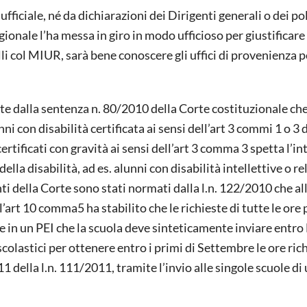
iciale, né da dichiarazioni dei Dirigenti generali o dei poli
ionale l’ha messa in giro in modo ufficioso per giustificare i
lli col MIUR, sarà bene conoscere gli uffici di provenienza p
e dalla sentenza n. 80/2010 della Corte costituzionale ch
ni con disabilità certificata ai sensi dell’art 3 commi 1 o 3 d
ertificati con gravità ai sensi dell’art 3 comma 3 spetta l’in
ella disabilità, ad es. alunni con disabilità intellettive o re
 della Corte sono stati normati dalla l.n. 122/2010 che all
’art 10 comma5 ha stabilito che le richieste di tutte le ore p
ate in un PEI che la scuola deve sinteticamente inviare entr
 scolastici per ottenere entro i primi di Settembre le ore ric
 della l.n. 111/2011, tramite l’invio alle singole scuole di