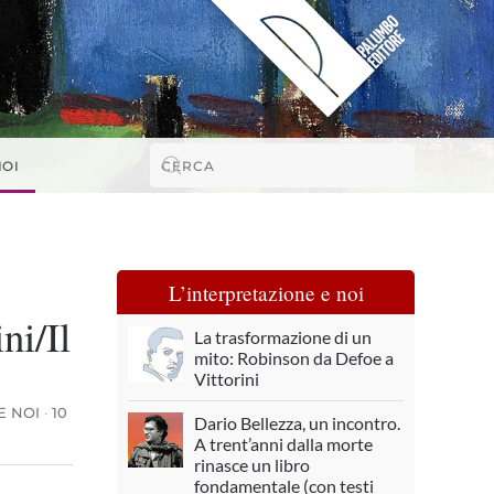
NOI
L’interpretazione e noi
ni/Il
La trasformazione di un
mito: Robinson da Defoe a
Vittorini
E NOI
·
10
Dario Bellezza, un incontro.
A trent’anni dalla morte
rinasce un libro
fondamentale (con testi