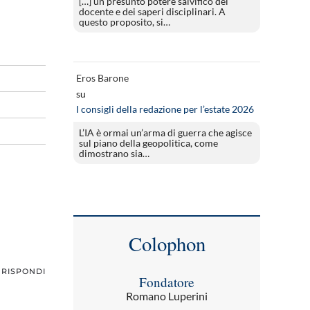
[…] un presunto potere salvifico del
docente e dei saperi disciplinari. A
questo proposito, si…
Eros Barone
su
I consigli della redazione per l’estate 2026
L’IA è ormai un’arma di guerra che agisce
sul piano della geopolitica, come
dimostrano sia…
Colophon
RISPONDI
Fondatore
Romano Luperini