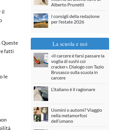
Alberto Prunetti
 il
I consigli della redazione
o
per l’estate 2026
i. Queste
La scuola e noi
e fatti
«Il carcere è farsi passare la
voglia di sushi coi
cracker». Dialogo con Tazio
Brusasco sulla scuola in
o le
carcere
L’italiano è il ragionare
Uomini o automi? Viaggio
nella metamorfosi
 non
dell’umano
ilità