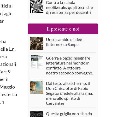
Contro la scuola
tici al
neoliberale: quali tecniche
di resistenza per docenti?
 tagli
er
Il presente e noi
Uno scambio di idee
e ha
(interno) su Sanpa
ella L.n.
tera
Guerra e pace: insegnare
letteratura nel mondo in
lazionali
conflitto. A ottobre il
’art 9
nostro secondo convegno.
er il
Dal testo allo schermo: il
o Maggio
Don Chisciotte di Fabio
Segatori, fedele alla trama,
hieste. La
meno allo spirito di
 un
Cervantes
Questa griglia non s’ha da