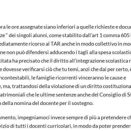
ra le ore assegnate siano inferiori a quelle richieste e do
ze “ dei singoli alunni, come stabilito dall’art 1 comma 605 
mediatamente ricorso al TAR anche in modo collettivo in m
e non può difendersi adducendo i tagli alla spesa scolastic
citata ha precisato che il diritto all’integrazione scolastica
 dovesse verificarsi ciò che tu temi, anzi che dai per certo, 
incontestabili, le famiglie ricorrenti vinceranno le cause e
 ma, trattandosi della violazione di un diritto costituzio
patrimoniali che le ultime sentenze anche del Consiglio di S
do della nomina del docente per il sostegno.
amento, impegniamoci invece sempre di più a pretendere ch
izio di tutti i docenti curricolari, in modo da poter prender