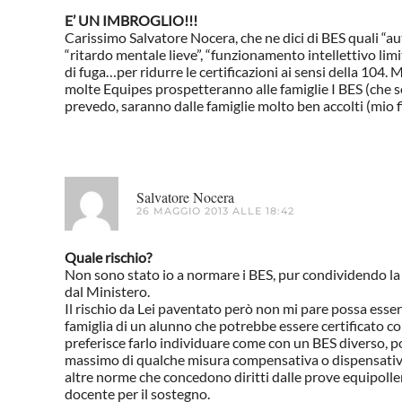
E’ UN IMBROGLIO!!!
Carissimo Salvatore Nocera, che ne dici di BES quali “auti
“ritardo mentale lieve”, “funzionamento intellettivo limit
di fuga…per ridurre le certificazioni ai sensi della 104
molte Equipes prospetteranno alle famiglie I BES (che s
prevedo, saranno dalle famiglie molto ben accolti (mio fi
Salvatore Nocera
26 MAGGIO 2013 ALLE 18:42
Quale rischio?
Non sono stato io a normare i BES, pur condividendo la 
dal Ministero.
Il rischio da Lei paventato però non mi pare possa esservi
famiglia di un alunno che potrebbe essere certificato co
preferisce farlo individuare come con un BES diverso, po
massimo di qualche misura compensativa o dispensativa
altre norme che concedono diritti dalle prove equipolle
docente per il sostegno.