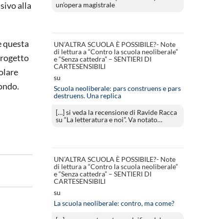
sivo alla
un’opera magistrale
e questa
UN’ALTRA SCUOLA È POSSIBILE?- Note
di lettura a “Contro la scuola neoliberale”
 progetto
e “Senza cattedra” – SENTIERI DI
CARTESENSIBILI
olare
su
mondo.
Scuola neoliberale: pars construens e pars
destruens. Una replica
[…] si veda la recensione di Ravide Racca
su “La letteratura e noi”. Va notato…
UN’ALTRA SCUOLA È POSSIBILE?- Note
di lettura a “Contro la scuola neoliberale”
e “Senza cattedra” – SENTIERI DI
CARTESENSIBILI
su
La scuola neoliberale: contro, ma come?