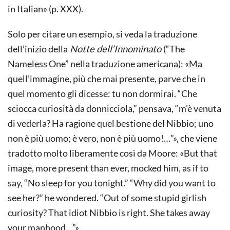
in Italian» (p. XXX).
Solo per citare un esempio, si veda la traduzione
dell’inizio della
Notte dell’Innominato
(“The
Nameless One” nella traduzione americana): «Ma
quell’immagine, più che mai presente, parve che in
quel momento gli dicesse: tu non dormirai. “Che
sciocca curiosità da donnicciola,” pensava, “m’è venuta
di vederla? Ha ragione quel bestione del Nibbio; uno
non è più uomo; è vero, non è più uomo!…”», che viene
tradotto molto liberamente così da Moore: «But that
image, more present than ever, mocked him, as if to
say, “No sleep for you tonight.” “Why did you want to
see her?” he wondered. “Out of some stupid girlish
curiosity? That idiot Nibbio is right. She takes away
your manhood…”»