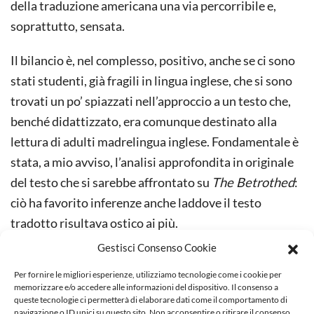
della traduzione americana una via percorribile e,
soprattutto, sensata.
Il bilancio è, nel complesso, positivo, anche se ci sono
stati studenti, già fragili in lingua inglese, che si sono
trovati un po’ spiazzati nell’approccio a un testo che,
benché didattizzato, era comunque destinato alla
lettura di adulti madrelingua inglese. Fondamentale è
stata, a mio avviso, l’analisi approfondita in originale
del testo che si sarebbe affrontato su
The Betrothed
:
ciò ha favorito inferenze anche laddove il testo
tradotto risultava ostico ai più.
Gestisci Consenso Cookie
Tuttavia, tra i punti forti di questo modulo in
Per fornire le migliori esperienze, utilizziamo tecnologie come i cookie per
compresenza, c’è sicuramente la possibilità di lavorare
memorizzare e/o accedere alle informazioni del dispositivo. Il consenso a
per cinque ore, tanto in italiano, quanto in inglese, sul
queste tecnologie ci permetterà di elaborare dati come il comportamento di
navigazione o ID unici su questo sito. Non acconsentire o ritirare il consenso