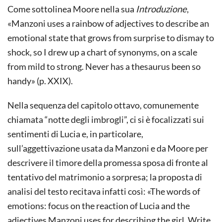
Come sottolinea Moore nella sua
Introduzione
,
«Manzoni uses a rainbow of adjectives to describe an
emotional state that grows from surprise to dismay to
shock, so I drew up a chart of synonyms, on a scale
from mild to strong. Never has a thesaurus been so
handy» (p. XXIX).
Nella sequenza del capitolo ottavo, comunemente
chiamata “notte degli imbrogli”, ci si è focalizzati sui
sentimenti di Lucia e, in particolare,
sull’aggettivazione usata da Manzoni e da Moore per
descrivere il timore della promessa sposa di fronte al
tentativo del matrimonio a sorpresa; la proposta di
analisi del testo recitava infatti così: «The words of
emotions: focus on the reaction of Lucia and the
adjectives Manzoni uses for describing the girl. Write