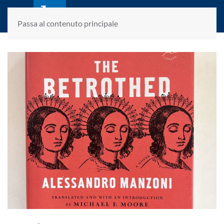
laletteraturaenoi.it
fondato da Romano Luperini
Passa al contenuto principale