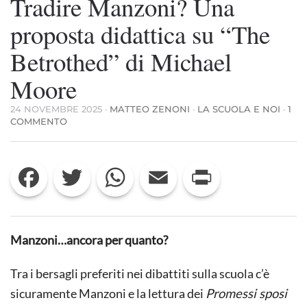
Tradire Manzoni? Una
proposta didattica su “The
Betrothed” di Michael
Moore
24 NOVEMBRE 2025
·
MATTEO ZENONI
·
LA SCUOLA E NOI
·
1
SU
COMMENTO
TRADIRE
MANZONI?
UNA
Facebook
Twitter
WhatsApp
Email
Print
PROPOSTA
DIDATTICA
SU
“THE
BETROTHED”
DI
Manzoni…ancora per quanto?
MICHAEL
MOORE
Tra i bersagli preferiti nei dibattiti sulla scuola c’è
sicuramente Manzoni e la lettura dei
Promessi sposi