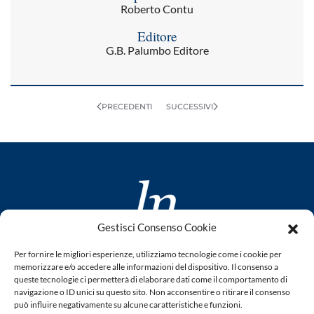
Roberto Contu
Editore
G.B. Palumbo Editore
PRECEDENTI
SUCCESSIVI
Gestisci Consenso Cookie
www.laletteraturaenoi.it
Per fornire le migliori esperienze, utilizziamo tecnologie come i cookie per
fondato da Romano Luperini
memorizzare e/o accedere alle informazioni del dispositivo. Il consenso a
queste tecnologie ci permetterà di elaborare dati come il comportamento di
Questo blog non rappresenta una testata giornalistica in
navigazione o ID unici su questo sito. Non acconsentire o ritirare il consenso
può influire negativamente su alcune caratteristiche e funzioni.
quanto viene aggiornato senza alcuna periodicità. Non può