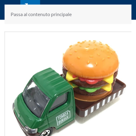
laletteraturaenoi.it
fondato da Romano Luperini
Passa al contenuto principale