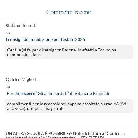
Commenti recenti
Stefano Rossetti
su
I consigli della redazione per l’estate 2026
Gentile (si fa per dire) signor Barone, in effetti a Torino ha
cominciato a fare…
Quirico Migheli
su
Perché leggere “Gli anni perduti” di Vitaliano Brancati
complimenti per la recensione! appena ascoltato su radio3 (Ad
alta voce). un’opera magistrale
UN’ALTRA SCUOLA È POSSIBILE?- Note di lettura a “Contro la
scuola neoliberale” e “Senza cattedra” – SENTIERI DI