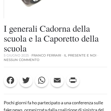
I generali Cadorna della
scuola e la Caporetto della
scuola
5 GIUGNO 2025
·
FRANCO FERRARI
·
IL PRESENTE E NOI
·
SU
NESSUN COMMENTO
I
GENERALI
CADORNA
Facebook
Twitter
WhatsApp
Email
Print
DELLA
SCUOLA
E
LA
CAPORETTO
DELLA
Pochi giorni fa ho partecipato a una conferenza sulle
SCUOLA
fake news, organizzata dalla coalizione di sinistra del