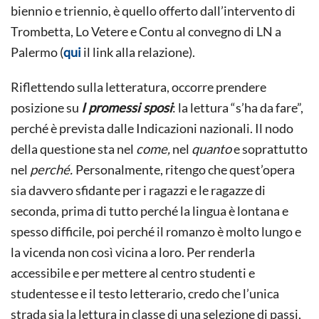
biennio e triennio, è quello offerto dall’intervento di
Trombetta, Lo Vetere e Contu al convegno di LN a
Palermo (
qui
il link alla relazione).
Riflettendo sulla letteratura, occorre prendere
posizione su
I promessi sposi
: la lettura “s’ha da fare”,
perché è prevista dalle Indicazioni nazionali. Il nodo
della questione sta nel
come,
nel
quanto
e soprattutto
nel
perché.
Personalmente, ritengo che quest’opera
sia davvero sfidante per i ragazzi e le ragazze di
seconda, prima di tutto perché la lingua è lontana e
spesso difficile, poi perché il romanzo è molto lungo e
la vicenda non così vicina a loro. Per renderla
accessibile e per mettere al centro studenti e
studentesse e il testo letterario, credo che l’unica
strada sia la lettura in classe di una selezione di passi,