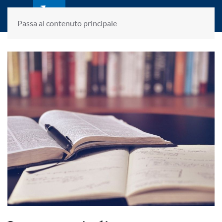
laletteraturaenoi.it
fondato da Romano Luperini
Passa al contenuto principale