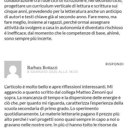
collaborazione tra i due cicli di istruzione e, nel secondo ciclo,
progettare un curriculum verticale di lettura e scrittura sui
cinque anni, prevedendo per la letteratura anche un anticipo
di autori e testi chiave già al secondo anno. Fare meno, ma
fare meglio, insieme ai ragazzi, perché ormai assegnare
attività da svolgere a casa in autonomia è diventato rischioso
è inefficace, dal momento che le competenze di base, ahimè,
sono sempre più incerte.
RISPONDI
Barbara Bottazzi
8 GENNAIO 2025 ALLE 18:03
L’articolo è molto bello e apre riflessioni interessanti. Mi
aggancio a quanto scritto dal collega Matteo Zenoni qui
sopra. La mancanza di tempo e la dispersione delle energie è
ciò che, per quanto mi riguarda, caratterizza l’esperienza della
scuola secondaria di primo grado. Lo sperimento
quotidianamente. Le materie letterarie pagano il prezzo più
alto perché i vari progetti sono quasi sempre in capo a noi o
gravano nelle nostre ore. In più ci hanno tolto le risorse da