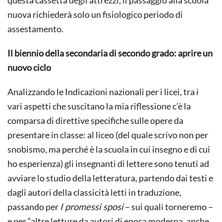
questa cassetta degli attrezzi, il passaggio alla scuola
nuova richiederà solo un fisiologico periodo di
assestamento.
Il biennio della secondaria di secondo grado: aprire un
nuovo ciclo
Analizzando le Indicazioni nazionali per i licei, tra i
vari aspetti che suscitano la mia riflessione c’è la
comparsa di direttive specifiche sulle opere da
presentare in classe: al liceo (del quale scrivo non per
snobismo, ma perché è la scuola in cui insegno e di cui
ho esperienza) gli insegnanti di lettere sono tenuti ad
avviare lo studio della letteratura, partendo dai testi e
dagli autori della classicità letti in traduzione,
passando per
I promessi sposi
– sui quali torneremo –
e per “altre letture da autori di epoca moderna, anche