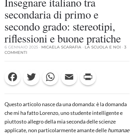
Insegnare italiano tra
secondaria di primo e
secondo grado: stereotipi,
riflessioni e buone pratiche
6 GENNAIO 2025
·
MICAELA SCARAFIA
·
LA SCUOLA E NOI
·
3
SU
COMMENTI
INSEGNARE
ITALIANO
TRA
Facebook
Twitter
WhatsApp
Email
Print
SECONDARIA
DI
PRIMO
E
SECONDO
GRADO:
Questo articolo nasce da una domanda: è la domanda
STEREOTIPI,
RIFLESSIONI
che mi ha fatto Lorenzo, uno studente intelligente e
E
piuttosto allegro della mia seconda delle scienze
BUONE
PRATICHE
applicate, non particolarmente amante delle
humanae