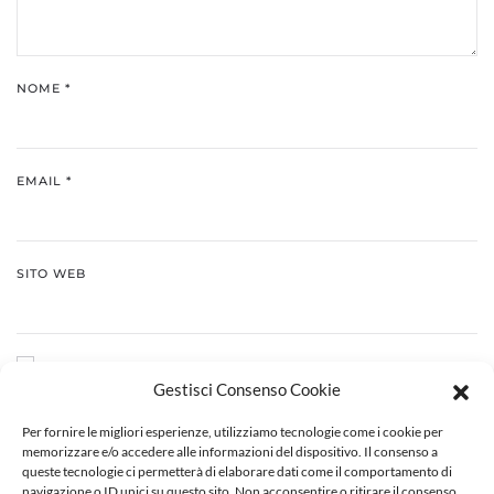
NOME
*
EMAIL
*
SITO WEB
SALVA IL MIO NOME, EMAIL E SITO WEB IN QUESTO
Gestisci Consenso Cookie
BROWSER PER LA PROSSIMA VOLTA CHE COMMENTO.
Per fornire le migliori esperienze, utilizziamo tecnologie come i cookie per
INVIA COMMENTO
memorizzare e/o accedere alle informazioni del dispositivo. Il consenso a
queste tecnologie ci permetterà di elaborare dati come il comportamento di
navigazione o ID unici su questo sito. Non acconsentire o ritirare il consenso