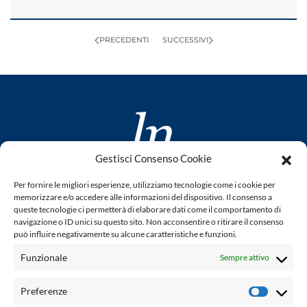
PRECEDENTI
SUCCESSIVI
Gestisci Consenso Cookie
www.laletteraturaenoi.it
Per fornire le migliori esperienze, utilizziamo tecnologie come i cookie per
fondato da Romano Luperini
memorizzare e/o accedere alle informazioni del dispositivo. Il consenso a
queste tecnologie ci permetterà di elaborare dati come il comportamento di
Questo blog non rappresenta una testata giornalistica in
navigazione o ID unici su questo sito. Non acconsentire o ritirare il consenso
quanto viene aggiornato senza alcuna periodicità. Non può
può influire negativamente su alcune caratteristiche e funzioni.
pertanto considerarsi un prodotto editoriale ai sensi della
Funzionale
Sempre attivo
legge n° 62 del 7.03.2001. L'autore non è responsabile per
quanto pubblicato dai lettori nei commenti ad ogni post.
Preferenze
Prefere