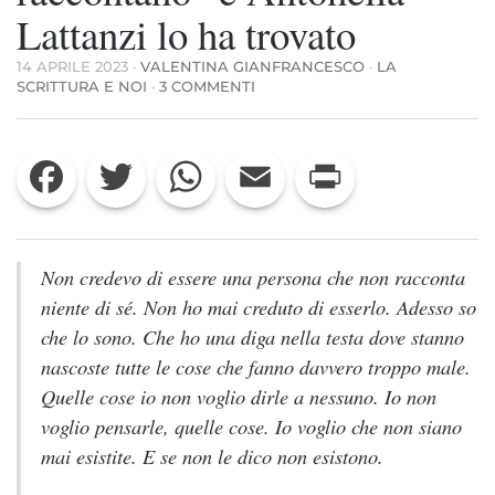
Lattanzi lo ha trovato
14 APRILE 2023
·
VALENTINA GIANFRANCESCO
·
LA
SU
SCRITTURA E NOI
·
3 COMMENTI
ESISTE
UNO
SPAZIO
Facebook
Twitter
WhatsApp
Email
Print
PER
LE
“COSE
CHE
NON
SI
Non credevo di essere una persona che non racconta
RACCONTANO”
niente di sé. Non ho mai creduto di esserlo. Adesso so
E
ANTONELLA
che lo sono. Che ho una diga nella testa dove stanno
LATTANZI
nascoste tutte le cose che fanno davvero troppo male.
LO
HA
Quelle cose io non voglio dirle a nessuno. Io non
TROVATO
voglio pensarle, quelle cose. Io voglio che non siano
mai esistite. E se non le dico non esistono.