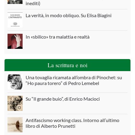
inediti)
La verità, in modo obliquo. Su Elisa Biagini
In «sbilico» tra malattia e realtà
La scrittura e noi
Una tovaglia ricamata all’ombra di Pinochet: su
“Ho paura torero” di Pedro Lemebel
Su “Il grande buio”, di Enrico Macioci
Antifascismo working class. Intorno all’ultimo
libro di Alberto Prunetti