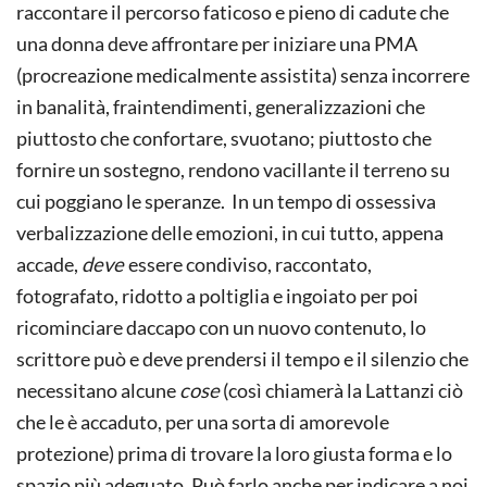
raccontare il percorso faticoso e pieno di cadute che
una donna deve affrontare per iniziare una PMA
(procreazione medicalmente assistita) senza incorrere
in banalità, fraintendimenti, generalizzazioni che
piuttosto che confortare, svuotano; piuttosto che
fornire un sostegno, rendono vacillante il terreno su
cui poggiano le speranze. In un tempo di ossessiva
verbalizzazione delle emozioni, in cui tutto, appena
accade,
deve
essere condiviso, raccontato,
fotografato, ridotto a poltiglia e ingoiato per poi
ricominciare daccapo con un nuovo contenuto, lo
scrittore può e deve prendersi il tempo e il silenzio che
necessitano alcune
cose
(così chiamerà la Lattanzi ciò
che le è accaduto, per una sorta di amorevole
protezione) prima di trovare la loro giusta forma e lo
spazio più adeguato. Può farlo anche per indicare a noi