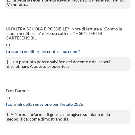
Va notato…
UN’ALTRA SCUOLA È POSSIBILE?- Note di lettura a “Contro la
scuola neoliberale” e “Senza cattedra” – SENTIERI DI
CARTESENSIBILI
su
La scuola neoliberale: contro, ma come?
[…] un presunto potere salvifico del docente e dei saperi
disciplinari. A questo proposito, si…
Eros Barone
su
I consigli della redazione per l’estate 2026
L’IA è ormai un’arma di guerra che agisce sul piano della
geopolitica, come dimostrano sia…