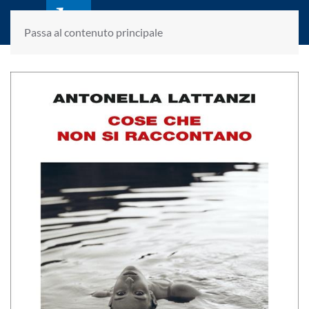
laletteraturaenoi.it
fondato da Romano Luperini
Passa al contenuto principale