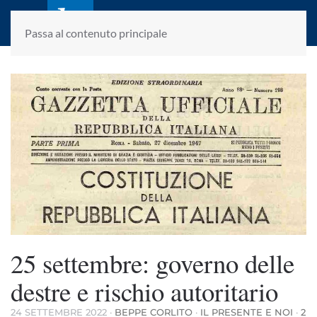
laletteraturaenoi.it
fondato da Romano Luperini
Passa al contenuto principale
25 settembre: governo delle
destre e rischio autoritario
24 SETTEMBRE 2022
·
BEPPE CORLITO
·
IL PRESENTE E NOI
·
2