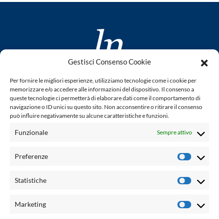
Gestisci Consenso Cookie
www.laletteraturaenoi.it
Per fornire le migliori esperienze, utilizziamo tecnologie come i cookie per
fondato da Romano Luperini
memorizzare e/o accedere alle informazioni del dispositivo. Il consenso a
queste tecnologie ci permetterà di elaborare dati come il comportamento di
Questo blog non rappresenta una testata giornalistica in
navigazione o ID unici su questo sito. Non acconsentire o ritirare il consenso
può influire negativamente su alcune caratteristiche e funzioni.
quanto viene aggiornato senza alcuna periodicità. Non può
pertanto considerarsi un prodotto editoriale ai sensi della
Funzionale
Sempre attivo
legge n° 62 del 7.03.2001. L'autore non è responsabile per
quanto pubblicato dai lettori nei commenti ad ogni post.
Preferenze
Prefere
Powered by:
Statistiche
Statisti
Palumbo Editore Divisione Digitale
http://www.palumboeditore.it
Marketing
Marketi
email:
letteraturaenoi.redazione@gmail.com