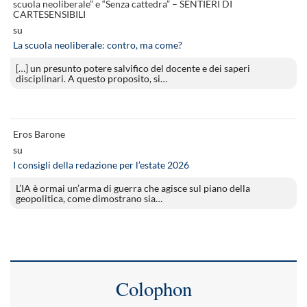
scuola neoliberale” e “Senza cattedra” – SENTIERI DI
CARTESENSIBILI
su
La scuola neoliberale: contro, ma come?
[…] un presunto potere salvifico del docente e dei saperi
disciplinari. A questo proposito, si…
Eros Barone
su
I consigli della redazione per l’estate 2026
L’IA è ormai un’arma di guerra che agisce sul piano della
geopolitica, come dimostrano sia…
Colophon