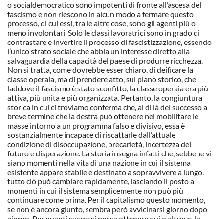
o socialdemocratico sono impotenti di fronte all’ascesa del
fascismo e non riescono in alcun modo a fermare questo
processo, di cui essi, tra le altre cose, sono gli agenti più o
meno involontari. Solo le classi lavoratrici sono in grado di
contrastare e invertire il processo di fascistizzazione, essendo
l’unico strato sociale che abbia un interesse diretto alla
salvaguardia della capacità del paese di produrre ricchezza.
Non si tratta, come dovrebbe esser chiaro, di deificare la
classe operaia, ma di prendere atto, sul piano storico, che
laddove il fascismo è stato sconfitto, la classe operaia era più
attiva, più unita e più organizzata. Pertanto, la congiuntura
storica in cui ci troviamo conferma che, al di là del successo a
breve termine che la destra può ottenere nel mobilitare le
masse intorno a un programma falso e divisivo, essa è
sostanzialmente incapace di riscattarle dall’attuale
condizione di disoccupazione, precarietà, incertezza del
futuro e disperazione. La storia insegna infatti che, sebbene vi
siano momenti nella vita di una nazione in cui il sistema
esistente appare stabile e destinato a sopravvivere a lungo,
tutto ciò può cambiare rapidamente, lasciando il posto a
momenti in cui il sistema semplicemente non può più
continuare come prima. Per il capitalismo questo momento,
se non è ancora giunto, sembra però avvicinarsi giorno dopo
giorno. Per quanti successi possa ottenere qui o altrove, la