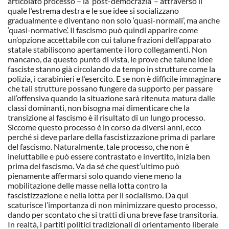
articolato processo – la ‘post-democrazia’ – attraverso il
quale l’estrema destra e le sue idee si socializzano
gradualmente e diventano non solo ‘quasi-normali’, ma anche
‘quasi-normative’. Il fascismo può quindi apparire come
un’opzione accettabile con cui talune frazioni dell’apparato
statale stabiliscono apertamente i loro collegamenti. Non
mancano, da questo punto di vista, le prove che talune idee
fasciste stanno già circolando da tempo in strutture come la
polizia, i carabinieri e l’esercito. E se non è difficile immaginare
che tali strutture possano fungere da supporto per passare
all’offensiva quando la situazione sarà ritenuta matura dalle
classi dominanti, non bisogna mai dimenticare che la
transizione al fascismo è il risultato di un lungo processo.
Siccome questo processo è in corso da diversi anni, ecco
perché si deve parlare della fascistizzazione prima di parlare
del fascismo. Naturalmente, tale processo, che non è
ineluttabile e può essere contrastato e invertito, inizia ben
prima del fascismo. Va da sé che quest’ultimo può
pienamente affermarsi solo quando viene meno la
mobilitazione delle masse nella lotta contro la
fascistizzazione e nella lotta per il socialismo. Da qui
scaturisce l’importanza di non minimizzare questo processo,
dando per scontato che si tratti di una breve fase transitoria.
In realtà, i partiti politici tradizionali di orientamento liberale