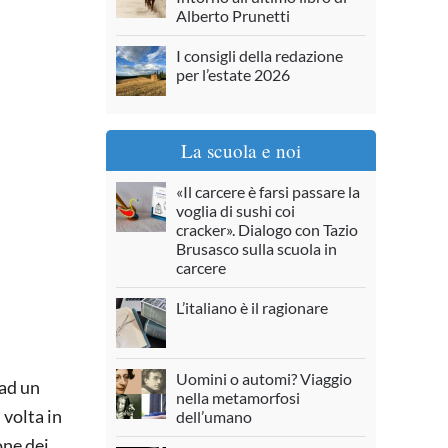
Alberto Prunetti
I consigli della redazione
per l’estate 2026
La scuola e noi
«Il carcere è farsi passare la
voglia di sushi coi
cracker». Dialogo con Tazio
Brusasco sulla scuola in
carcere
L’italiano è il ragionare
Uomini o automi? Viaggio
 ad un
nella metamorfosi
 volta in
dell’umano
one dei