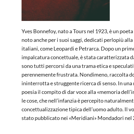
Yves Bonnefoy, nato a Tours nel 1923, è un poeta 
noto anche per i suoi saggi, dedicati perlopiù alla l
italiani, come Leopardi e Petrarca. Dopo un primo
impalcatura concettuale, è stata caratterizzata 
sono tutti percorsi da una trama etica e speculati
perennemente frustrata. Nondimeno, raccolta dopo
ininterrotta e struggente ricerca di senso. In una
poesia il compito di dar voce alla «memoria dell’i
le cose, che nell’infanzia è percepito naturalmen
concettualizzazione tipica dell’uomo adulto. Il v
stato pubblicato nei «Meridiani» Mondadori nel 