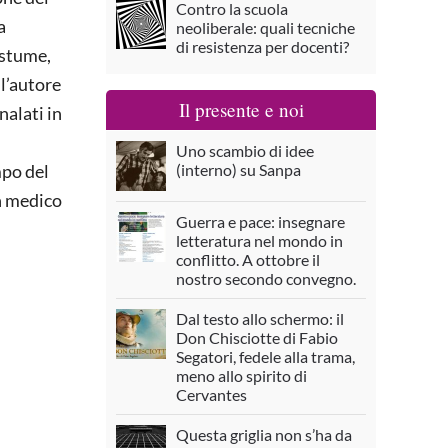
Contro la scuola
a
neoliberale: quali tecniche
di resistenza per docenti?
ostume,
 l’autore
Il presente e noi
alati in
Uno scambio di idee
(interno) su Sanpa
mpo del
un medico
Guerra e pace: insegnare
letteratura nel mondo in
conflitto. A ottobre il
nostro secondo convegno.
Dal testo allo schermo: il
Don Chisciotte di Fabio
Segatori, fedele alla trama,
meno allo spirito di
Cervantes
Questa griglia non s’ha da