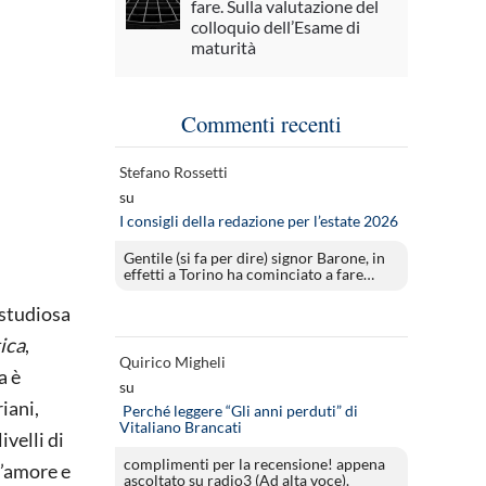
fare. Sulla valutazione del
colloquio dell’Esame di
maturità
Commenti recenti
Stefano Rossetti
su
I consigli della redazione per l’estate 2026
Gentile (si fa per dire) signor Barone, in
effetti a Torino ha cominciato a fare…
 studiosa
ica
,
Quirico Migheli
a è
su
iani,
Perché leggere “Gli anni perduti” di
Vitaliano Brancati
velli di
complimenti per la recensione! appena
d’amore e
ascoltato su radio3 (Ad alta voce).