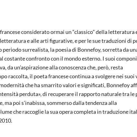
francese considerato ormai un “classico” della letteratura
etteratura e alle arti figurative, e per le sue traduzioni di p
 periodo surrealista, la poesia di Bonnefoy, sorretta da un
dal costante confronto con il mondo esterno. I suoi compon
va, da un’aspirazione alla conoscenza che, però, resta
 raccolta, il poeta francese continua a svolgere nei suoi 
 modernità che ha smarrito valori e significati, Bonnefoy aff
ntensità perduta», di recuperare il rapporto naturale tra le 
te, ma poi s’inabissa, sommerso dalla tendenza alla
olume che raccoglie la sua opera completa in traduzione ita
2010.