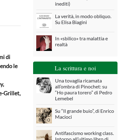
inediti)
La verità, in modo obliquo.
Su Elisa Biagini
In «sbilico» tra malattia e
realtà
mi di
dendo le
La scrittura e noi
Una tovaglia ricamata
y,
all’ombra di Pinochet: su
“Ho paura torero” di Pedro
-Grillet,
Lemebel
Su “Il grande buio”, di Enrico
Macioci
Antifascismo working class.
Intorno all’ultimo libro di