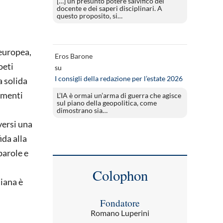
[…] un presunto potere salvifico del
docente e dei saperi disciplinari. A
questo proposito, si…
 europea,
Eros Barone
oeti
su
I consigli della redazione per l’estate 2026
a solida
imenti
L’IA è ormai un’arma di guerra che agisce
sul piano della geopolitica, come
dimostrano sia…
versi una
ida alla
parole e
Colophon
liana è
Fondatore
Romano Luperini