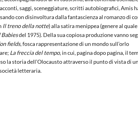
 racconti, saggi, sceneggiature, scritti autobiografici, Amis h
passando con disinvoltura dalla fantascienza al romanzo di c
in
Il treno della notte
) alla satira menippea (genere al quale
 Babies
del 1975). Della sua copiosa produzione vanno segn
on fields
, fosca rappresentazione di un mondo sull’orlo
eare;
La freccia del tempo
, in cui, pagina dopo pagina, il te
oso la storia dell’Olocausto attraverso il punto di vista di 
 società letteraria.