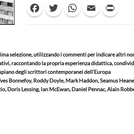
Facebook
Twitter
WhatsApp
Email
Print
OCCIDENTALE/SCRITTORI
DEL
MONDO
9
rima selezione, utilizzando i commenti per indicare altri no
ativi, raccontando la propria esperienza didattica, condivi
cupiano degli scrittori contemporanei dell’Europa
,Yves Bonnefoy, Roddy Doyle, Mark Haddon, Seamus Heane
o, Doris Lessing, Ian McEwan, Daniel Pennac, Alain Robbe