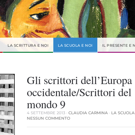
LA SCRITTURA E NOI
LA SCUOLA E NOI
IL PRESENTE E 
Gli scrittori dell’Europa
occidentale/Scrittori del
mondo 9
4 SETTEMBRE 2013
·
CLAUDIA CARMINA
·
LA SCUOLA
SU
NESSUN COMMENTO
GLI
SCRITTORI
DELL’EUROPA